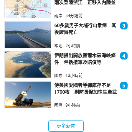
兩次登陸浙江 正移入內陸並
減弱
兩岸
54分鐘前
60多歲男子大埔行山暈倒 其
3
後證實死亡
本地
2小時前
伊朗提出開放霍爾木茲海峽條
4
件 包括撤軍及賠償等
國際
10小時前
傳美國愛國者導彈庫存不足
5
1700枚 副防長促加快生產武
器
國際
9小時前
更多新聞