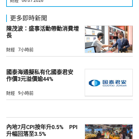
財經
06.07.2026
更多即時新聞
陳茂波：盛事活動帶動消費增
長
財經
7小時前
國泰海通擬私有化國泰君安
作價3元溢價逾44%
財經
9小時前
內地7月CPI按年升0.5% PPI
升幅回落至3.5%