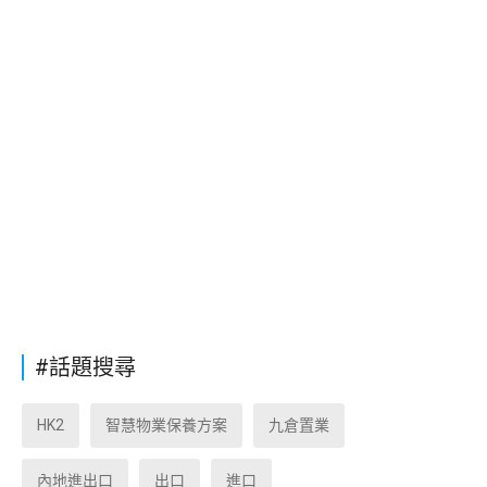
#話題搜尋
HK2
智慧物業保養方案
九倉置業
內地進出口
出口
進口