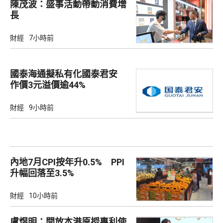
陳茂波：盛事活動帶動消費增
長
財經
7小時前
國泰海通擬私有化國泰君安
作價3元溢價逾44%
財經
9小時前
內地7月CPI按年升0.5% PPI
升幅回落至3.5%
財經
10小時前
盧煜明：開放本港原授專利使