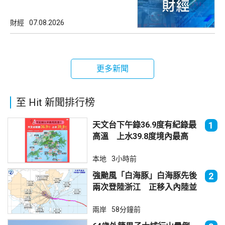
財經
07.08.2026
更多新聞
至 Hit 新聞排行榜
天文台下午錄36.9度有紀錄最
1
高溫 上水39.8度境內最高
本地
3小時前
強颱風「白海豚」白海豚先後
2
兩次登陸浙江 正移入內陸並
減弱
兩岸
58分鐘前