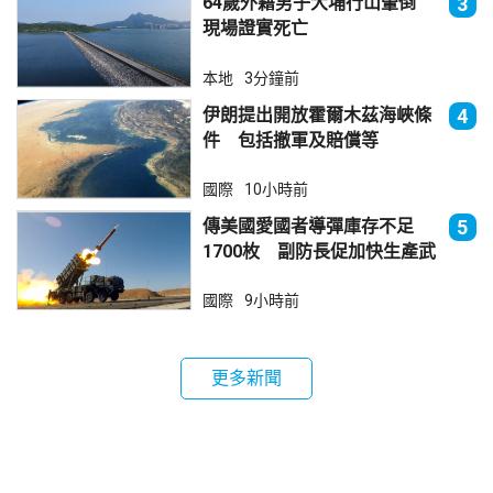
64歲外籍男子大埔行山暈倒
3
現場證實死亡
本地
3分鐘前
伊朗提出開放霍爾木茲海峽條
4
件 包括撤軍及賠償等
國際
10小時前
傳美國愛國者導彈庫存不足
5
1700枚 副防長促加快生產武
器
國際
9小時前
更多新聞