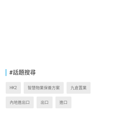
#話題搜尋
HK2
智慧物業保養方案
九倉置業
內地進出口
出口
進口