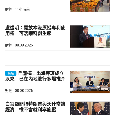
財經
11小時前
盧煜明：開放本港原授專利使
用權 可活躍科創生態
財經
08.08.2026
丘應樺：出海專班成立
精選
以來 已在內地進行多場推介
會
財經
08.08.2026
白宮顧問指特朗普與沃什常談
經濟 惟不會就利率施壓