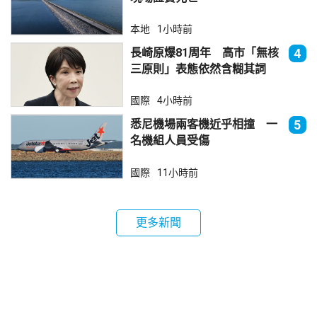
本地
1小時前
長崎原爆81周年 高市「無核
4
三原則」表態依然含糊其詞
國際
4小時前
悉尼機場兩客機近乎相撞 一
5
名機組人員受傷
國際
11小時前
更多新聞