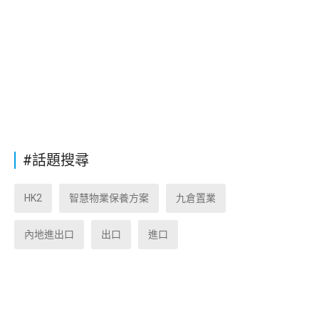
#話題搜尋
HK2
智慧物業保養方案
九倉置業
內地進出口
出口
進口