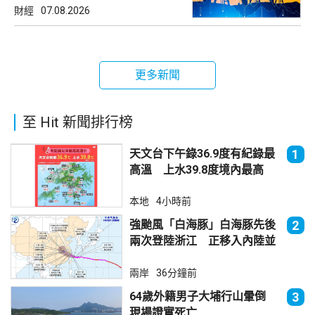
財經
07.08.2026
更多新聞
至 Hit 新聞排行榜
天文台下午錄36.9度有紀錄最
1
高溫 上水39.8度境內最高
本地
4小時前
強颱風「白海豚」白海豚先後
2
兩次登陸浙江 正移入內陸並
減弱
兩岸
36分鐘前
64歲外籍男子大埔行山暈倒
3
現場證實死亡