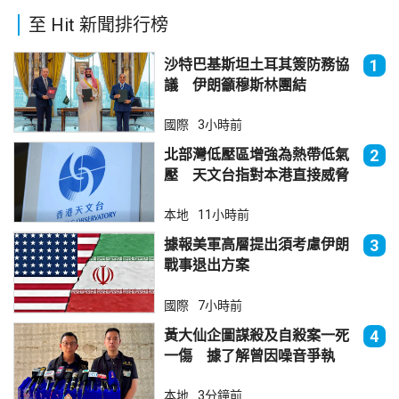
至 Hit 新聞排行榜
沙特巴基斯坦土耳其簽防務協
1
議 伊朗籲穆斯林團結
國際
3小時前
北部灣低壓區增強為熱帶低氣
2
壓 天文台指對本港直接威脅
不大
本地
11小時前
據報美軍高層提出須考慮伊朗
3
戰事退出方案
國際
7小時前
黃大仙企圖謀殺及自殺案一死
4
一傷 據了解曾因噪音爭執
本地
3分鐘前