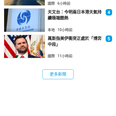
國際
6小時前
天文台：今明兩日本港天氣持
4
續極端酷熱
本地
10小時前
萬斯指美伊衝突正處於「博弈
5
中段」
國際
11小時前
更多新聞