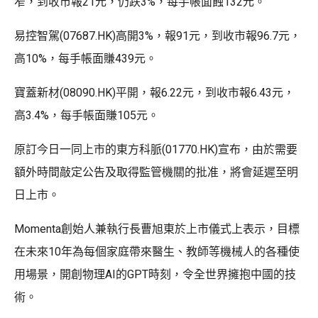
窄，到收市報21元，仍跌3%，每手帳面蝕132元。
易控智駕(07687.HK)高開3%，報91元，到收市報96.7元，
高10%，每手帳面賺439元。
寶蓋新材(08090.HK)平開，報6.22元，到收市報6.43元，
高3.4%，每手帳面賺105元。
原訂今日一同上市的東方科脈(01770.HK)宣布，由於需要
額外時間敲定公告及取得監管機關的批准，將會延遲至明
日上市。
Momenta創始人兼執行長曹旭東於上市儀式上表示，目標
在未來10年為每個家庭帶來醫生、教師等機械人的各種使
用場景，開創物理AI的GPT時刻，令全世界擁抱中國的技
術。