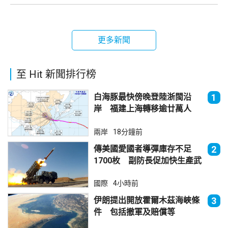
更多新聞
至 Hit 新聞排行榜
白海豚最快傍晚登陸浙閩沿
1
岸 福建上海轉移逾廿萬人
兩岸
18分鐘前
傳美國愛國者導彈庫存不足
2
1700枚 副防長促加快生產武
器
國際
4小時前
伊朗提出開放霍爾木茲海峽條
3
件 包括撤軍及賠償等