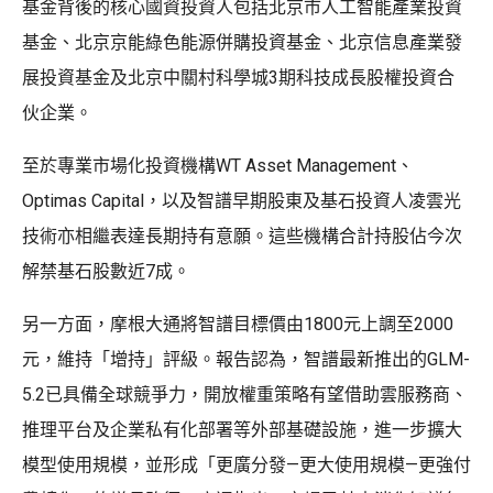
基金背後的核心國資投資人包括北京市人工智能產業投資
基金、北京京能綠色能源併購投資基金、北京信息產業發
展投資基金及北京中關村科學城3期科技成長股權投資合
伙企業。
至於專業市場化投資機構WT Asset Management、
Optimas Capital，以及智譜早期股東及基石投資人凌雲光
技術亦相繼表達長期持有意願。這些機構合計持股佔今次
解禁基石股數近7成。
另一方面，摩根大通將智譜目標價由1800元上調至2000
元，維持「增持」評級。報告認為，智譜最新推出的GLM-
5.2已具備全球競爭力，開放權重策略有望借助雲服務商、
推理平台及企業私有化部署等外部基礎設施，進一步擴大
模型使用規模，並形成「更廣分發—更大使用規模—更強付