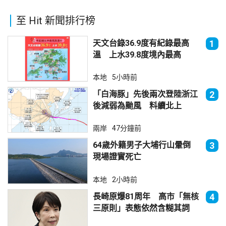
至 Hit 新聞排行榜
天文台錄36.9度有紀錄最高
1
溫 上水39.8度境內最高
本地
5小時前
「白海豚」先後兩次登陸浙江
2
後減弱為颱風 料續北上
兩岸
47分鐘前
64歲外籍男子大埔行山暈倒
3
現場證實死亡
本地
2小時前
長崎原爆81周年 高市「無核
4
三原則」表態依然含糊其詞