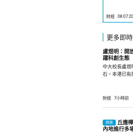
財經
08.07.2
更多即時
盧煜明：開
躍科創生態
中大校長盧煜
石，本港已有
盒」安排，向
務優惠，若能
使用，相信會
財經
7小時前
港創科生態。 盧煜明在一個電視節目表示，本
港有良好科研
產出獨角獸企
丘應
精選
灣區，及解決
內地進行多