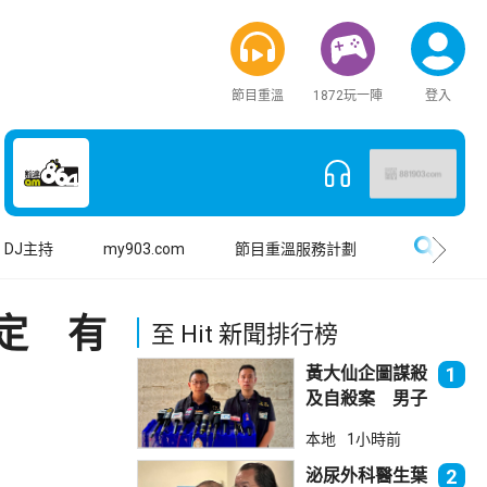
節目重溫
1872玩一陣
登入
搜尋
DJ主持
my903.com
節目重溫服務計劃
定 有
至 Hit 新聞排行榜
黃大仙企圖謀殺
1
及自殺案 男子
斬傷樓上街坊後
本地
1小時前
墮樓亡
泌尿外科醫生葉
2