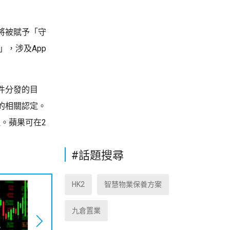
將被賦予「守
」，涉及App
件分發的目
的相關認定。
理。蘋果可在2
#話題搜尋
HK2
智慧物業保養方案
九倉置業