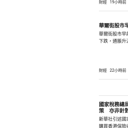
財經
19小時前
華爾街股市
華爾街股市早
下跌，通脹升
加息的恐慌情
上，標普50
孳息率下跌。 道瓊斯工業平均指數最新報
53965點，升80點； 標準普爾5
財經
22小時前
點，升27點； 納斯達克指數報26600點，升
250點。
國家稅務總
策 亦非針
新華社引述國
購買香港保險