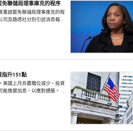
罷免聯儲局理事庫克的程序
疑特朗普可能試圖影響聯儲局決
普重啟罷免聯儲局理事庫克的程
顯示，沃什6月沒與特朗普通話
公司及路透社分別引述消息報
與財長貝森特進行三次早餐
僚長周三去信庫克，稱有充分理
揭貸款協議中作出虛假陳述，認
成疏忽，令人對她出任聯儲局理
質疑，因此特朗普正考慮撒銷她
要求她在21日內提交書面回覆。
聲明否認指控，強調白宮沒有任
除庫克的職務。 特朗普去年
指升151點
詐抵押貸款為由，解除庫...
。美國上月非農職位減少，投資
可能推遲加息，以應對通脹。 道
數收巿報54036點，上升151
上升3%及3.6%。