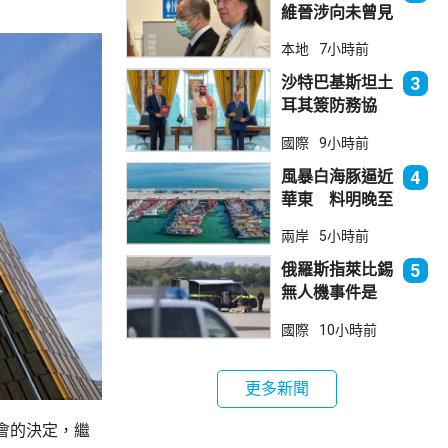
維晉涉向未曾見
面病人開藥 醫
本地
7小時前
委會繼續聆訊
沙特巴基斯坦土
3
耳其簽防務協
議 伊朗籲穆斯
國際
9小時前
林團結
風暴白海豚逼近
4
華東 料明晚至
周一登陸浙閩一
兩岸
5小時前
帶
俄羅斯指萊比錫
5
無人機事件是
「捏造挑釁」
國際
10小時前
更多新聞
會的決定，繼