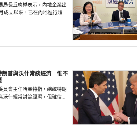
都帶來的機遇，已向政府提...
展局長丘應樺表示，內地企業出
0月成立以來，已在內地進行超過
，包括在北京、上海及山東等地，
參與；行政長官李家超出訪中亞
內地及香港企業隨團，簽訂96份
近17億元投資額。 丘應樺
，當局協助企業「出海」時，會
進來」，鼓勵在香港先成立地區
並在香港作籌融資，相信對香港
特朗普與沃什常談經濟 惟不
，他下周出訪馬來...
壓
委員會主任哈塞特指，總統特朗
席沃什經常討論經濟，但確信特
局的獨立性，不會就利率決定向
塞特接受彭博電視訪問時指，沃
期以來關係非常密切，一直會討
道指，以往總統與聯儲局主席較少
朗普與沃什不時通電話屬不常