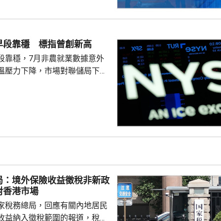
早段靠穩 標指曾創新高
段靠穩，7月非農就業數據意外
溫壓力下降，市場對聯儲局下月
緒消退，三大主要指數全線向
0指數更一度創下歷史新高，國債
00指數報7737
局：境外保險收益徵稅非新政
對香港市場
家稅務總局，回應有關內地居民
收益納入徵稅範圍的報道，稅務