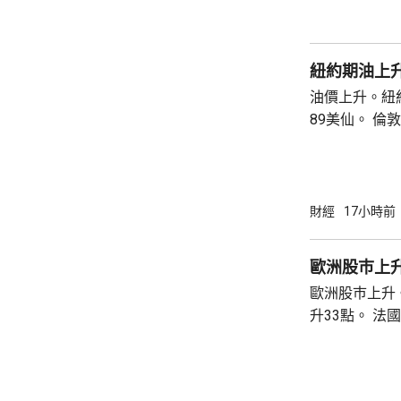
紐約期油上升
油價上升。紐約
89美仙。 倫敦布蘭特期油收巿報83.55美元，
上升1.06美元
財經
17小時前
歐洲股巿上
歐洲股巿上升。 英國股巿收巿報10901
升33點。 法國股巿收巿報8714點，上升15
點。 德國