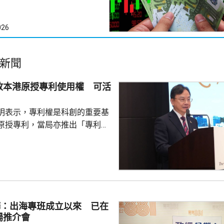
026
新聞
放本港原授專利使用權 可活
明表示，專利權是科創的重要基
原授專利，當局亦推出「專利
所有採用本港專利的企業提供稅
將本港原授專利開放大灣區城市
有更多人來港申請專利，活躍本
生態，但人口少，市場細，難以
業，必須依賴其他市場，例如大
樺：出海專班成立以來 已在
專利權方面弱點。盧煜明表示，
場推介會