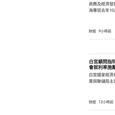
中大亦將把握北
商務及經濟發
海專班去年1
10場推介會
有幾千間企業
時，亦已帶同
財經
9小時前
合作備忘錄，達至
在本台節目指
先將企業「引
總部或公司，
白宮顧問指
整體經濟有幫助
會就利率施
白宮國家經濟
普與聯儲局主
朗普尊重聯儲
沃什施壓。哈
什和特朗普長
財經
12小時前
論經濟。 報
互動，因此特