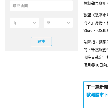
續將蘋果應用商
歐盟《數字市
門人」身份，
Store、iO
尋找
法院指，蘋果
的，雖然服務
法院又裁定，對
個月零10日
下一篇新聞
歐洲股市下