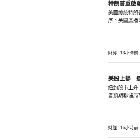
特朗普重啟
見，令外界質
美國總統特朗
策。不過日程
序。美國廣播
或會談，只是
道，白宮副幕
會，...
由相信她在按
為相關行為構
事的誠信產生
財經
13小時前
的理事職位，
庫克的律師發
何正當理由可以解
美股上揚 道
8月底亦曾以欺
紐約股巿上升
者預期聯儲局
瓊斯工業平均指
點。 納斯達克指數收巿報26690點，上升342
點。 標普五百指數創新高，收巿報7757點，
上升47點。 總計整個星期，納指上升5.2%。
財經
16小時前
道指及標指分別