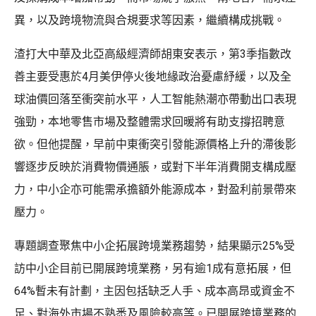
異，以及跨境物流與合規要求等因素，繼續構成挑戰。
渣打大中華及北亞高級經濟師胡東安表示，第3季指數改
善主要受惠於4月美伊停火後地緣政治憂慮紓緩，以及全
球油價回落至衝突前水平，人工智能熱潮亦帶動出口表現
強勁，本地零售市場及整體需求回暖將有助支撐招聘意
欲。但他提醒，早前中東衝突引發能源價格上升的滯後影
響逐步反映於消費物價通脹，或對下半年消費開支構成壓
力，中小企亦可能需承擔額外能源成本，對盈利前景帶來
壓力。
專題調查聚焦中小企拓展跨境業務趨勢，結果顯示25%受
訪中小企目前已開展跨境業務，另有逾1成有意拓展，但
64%暫未有計劃，主因包括缺乏人手、成本高昂或資金不
足、對海外市場不熟悉及風險較高等。已開展跨境業務的