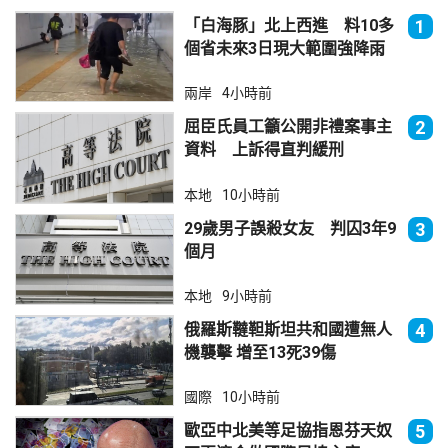
「白海豚」北上西進 料10多
1
個省未來3日現大範圍強降雨
兩岸
4小時前
屈臣氏員工籲公開非禮案事主
2
資料 上訴得直判緩刑
本地
10小時前
29歲男子誤殺女友 判囚3年9
3
個月
本地
9小時前
俄羅斯韃靼斯坦共和國遭無人
4
機襲擊 增至13死39傷
國際
10小時前
歐亞中北美等足協指恩芬天奴
5