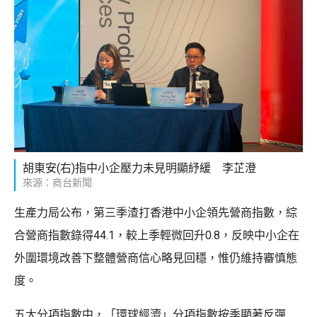
胡東安(右)指中小企壓力未見明顯紓緩 李芷澄
來源：商台新聞
生產力局公布，第三季渣打香港中小企領先營商指數，綜
合營商指數錄得44.1，較上季輕微回升0.8，反映中小企在
外圍環境改善下整體營商信心略見回穩，惟仍維持審慎態
度。
五大分項指數中，「環球經濟」分項指數按季顯著反彈