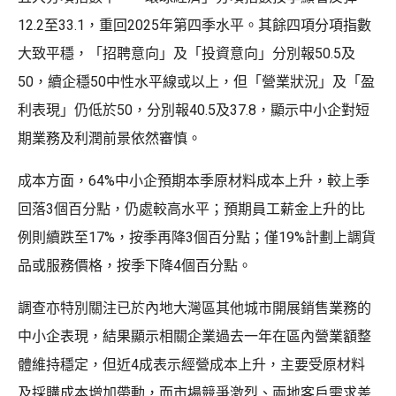
12.2至33.1，重回2025年第四季水平。其餘四項分項指數
大致平穩，「招聘意向」及「投資意向」分別報50.5及
50，續企穩50中性水平線或以上，但「營業狀況」及「盈
利表現」仍低於50，分別報40.5及37.8，顯示中小企對短
期業務及利潤前景依然審慎。
成本方面，64%中小企預期本季原材料成本上升，較上季
回落3個百分點，仍處較高水平；預期員工薪金上升的比
例則續跌至17%，按季再降3個百分點；僅19%計劃上調貨
品或服務價格，按季下降4個百分點。
調查亦特別關注已於內地大灣區其他城市開展銷售業務的
中小企表現，結果顯示相關企業過去一年在區內營業額整
體維持穩定，但近4成表示經營成本上升，主要受原材料
及採購成本增加帶動，而市場競爭激烈、兩地客戶需求差