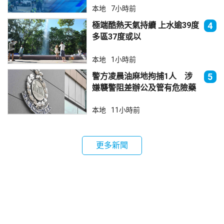
本地
7小時前
極端酷熱天氣持續 上水逾39度
4
多區37度或以
本地
1小時前
警方凌晨油麻地拘捕1人 涉
5
嫌襲警阻差辦公及管有危險藥
物
本地
11小時前
更多新聞