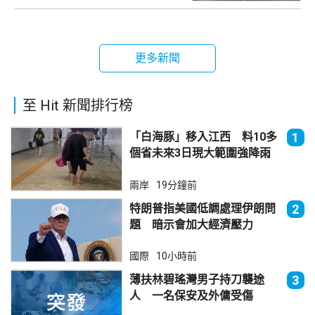
更多新聞
至 Hit 新聞排行榜
「白海豚」移入江西 料10多
1
個省未來3日現大範圍強降雨
兩岸
19分鐘前
特朗普指美國低調處理伊朗問
2
題 暗示會加大經濟壓力
國際
10小時前
薄扶林碧瑤灣男子持刀襲途
3
人 一名保安及外傭受傷