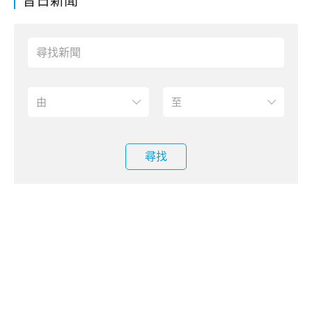
昔日新聞
尋找