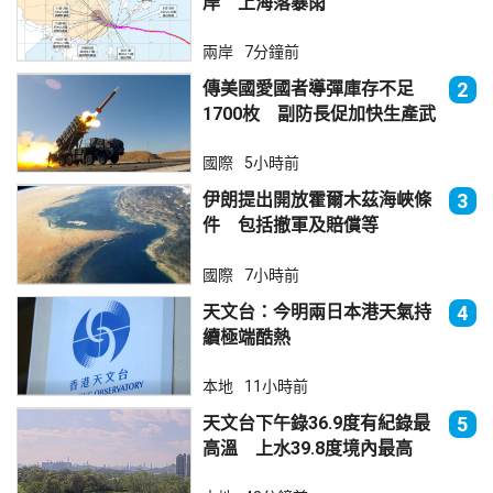
岸 上海落暴雨
兩岸
7分鐘前
傳美國愛國者導彈庫存不足
2
1700枚 副防長促加快生產武
器
國際
5小時前
伊朗提出開放霍爾木茲海峽條
3
件 包括撤軍及賠償等
國際
7小時前
天文台：今明兩日本港天氣持
4
續極端酷熱
本地
11小時前
天文台下午錄36.9度有紀錄最
5
高溫 上水39.8度境內最高