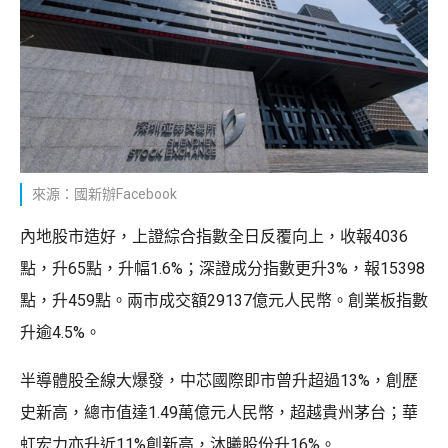
來源：國新辦Facebook
內地股市造好，上證綜合指數全日反覆向上，收報4036
點，升65點，升幅1.6%；深證成分指數更升3%，報15398
點，升459點。兩市成交額29137億元人民幣。創業板指數
升逾4.5%。
半導體股全線大爆發，中芯國際即市曾升超過13%，創歷
史新高，總市值達1.49萬億元人民幣，超越貴州茅台；華
虹宏力亦升近11%創新高，沐曦股份升16%。