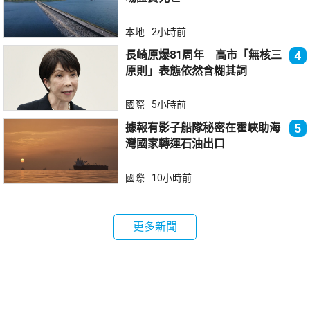
本地
2小時前
長崎原爆81周年 高市「無核三
4
原則」表態依然含糊其詞
國際
5小時前
據報有影子船隊秘密在霍峽助海
5
灣國家轉運石油出口
國際
10小時前
更多新聞