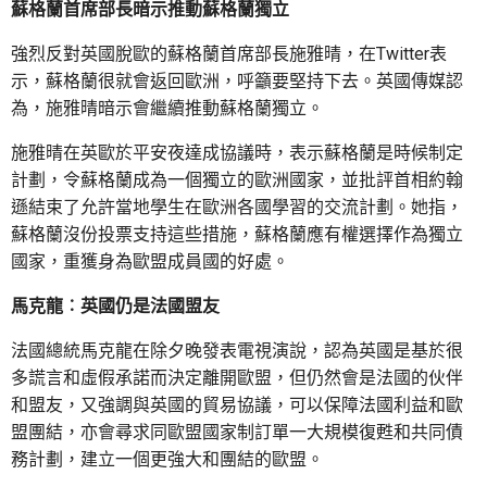
蘇格蘭首席部長暗示推動蘇格蘭獨立
強烈反對英國脫歐的蘇格蘭首席部長施雅晴，在Twitter表
示，蘇格蘭很就會返回歐洲，呼籲要堅持下去。英國傳媒認
為，施雅晴暗示會繼續推動蘇格蘭獨立。
施雅晴在英歐於平安夜達成協議時，表示蘇格蘭是時候制定
計劃，令蘇格蘭成為一個獨立的歐洲國家，並批評首相約翰
遜結束了允許當地學生在歐洲各國學習的交流計劃。她指，
蘇格蘭沒份投票支持這些措施，蘇格蘭應有權選擇作為獨立
國家，重獲身為歐盟成員國的好處。
馬克龍︰英國仍是法國盟友
法國總統馬克龍在除夕晚發表電視演說，認為英國是基於很
多謊言和虛假承諾而決定離開歐盟，但仍然會是法國的伙伴
和盟友，又強調與英國的貿易協議，可以保障法國利益和歐
盟團結，亦會尋求同歐盟國家制訂單一大規模復甦和共同債
務計劃，建立一個更強大和團結的歐盟。