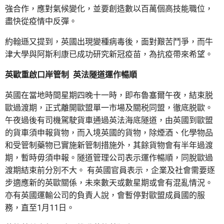
強合作，應對氣候變化，並要創造數以百萬個高技能職位，
盡快從疫情中反彈。
約翰遜又提到，英國出現變種病毒後，面對艱苦鬥爭，而牛
津大學與阿斯利康已成功研究新冠疫苗，為抗疫帶來希望。
英歐重啟口岸管制 英法隧道運作暢順
英國在當地時間星期四晚十一時，即布魯塞爾午夜，結束脱
歐過渡期，正式離開歐盟單一市場及關税同盟，徹底脱歐。
午夜過後有司機駕駛貨車通過英法海底隧道，由英國到歐盟
的貨車須申報貨物，而入境英國的貨物，除煙酒、化學物品
和受管制藥物已實施新管制措施外，其餘貨物會有半年過渡
期，暫時毋須申報。隧道管理公司表示運作暢順，同脫歐過
渡期結束前分別不大。 有英國官員表示，企業及社會需要逐
步適應新的英歐關係，未來數天或數星期或會有混亂情況。
亦有英國運輸公司的負責人說，會暫停對歐盟成員國的服
務，直至1月11日。