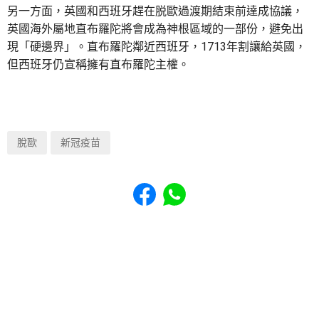
另一方面，英國和西班牙趕在脱歐過渡期結束前達成協議，
英國海外屬地直布羅陀將會成為神根區域的一部份，避免出
現「硬邊界」。直布羅陀鄰近西班牙，1713年割讓給英國，
但西班牙仍宣稱擁有直布羅陀主權。
脫歐
新冠疫苗
Share to Facebook
Share to WhatsApp