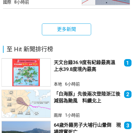
國際
8小時前
更多新聞
至 Hit 新聞排行榜
天文台錄36.9度有紀錄最高溫
1
上水39.8度境內最高
本地
6小時前
「白海豚」先後兩次登陸浙江後
2
減弱為颱風 料續北上
兩岸
1小時前
64歲外籍男子大埔行山暈倒 現
3
場證實死亡