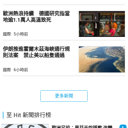
歐洲熱浪持續 德國研究指當
地逾1.1萬人高溫致死
國際
5小時前
伊朗推進霍爾木茲海峽通行規
則法案 禁止美以船隻通過
國際
6小時前
更多新聞
至 Hit 新聞排行榜
歐洲足協：恩芬天奴道歉 改變