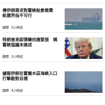
傳伊朗尋求對霍峽船隻徵費
航運界指不可行
國際
2小時前
特朗普承認彈藥供應緊張 稱
霍峽協議未達成
國際
2小時前
據報伊朗在霍爾木茲海峽入口
打擊敵對目標
國際
4小時前