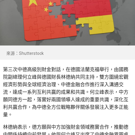
來源：Shutterstock
第三次中德高級別財金對話，在德國法蘭克福舉行，由國務
院副總理何立峰與德國財長林德納共同主持，雙方圍繞宏觀
經濟形勢與全球經濟治理、中德金融合作進行深入溝通交
流，達成一系列互利共贏的成果和共識。何立峰表示，中方
願同德方一起，落實好兩國領導人達成的重要共識，深化互
利共贏合作，為中德全方位戰略夥伴關係發展注入更多正能
量。
林德納表示，德方願與中方加強財金領域務實合作，推動德
中關係持續向前發展。他與何立峰又出席了中德金融界圓桌