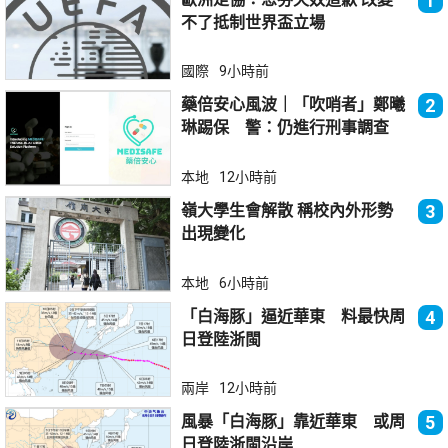
1
不了抵制世界盃立場
國際
9小時前
藥倍安心風波｜「吹哨者」鄭曦
2
琳踢保 警：仍進行刑事調查
本地
12小時前
嶺大學生會解散 稱校內外形勢
3
出現變化
本地
6小時前
「白海豚」逼近華東 料最快周
4
日登陸浙閩
兩岸
12小時前
風暴「白海豚」靠近華東 或周
5
日登陸浙閩沿岸