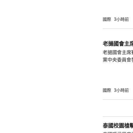
基表示，烏克
截導彈供應問
截導彈，但未
國際
3小時前
導彈定期供應
求，今年年收到
斯基6月在基
老撾國會主
會上曾表示，
老撾國會主席
的愛國者攔截彈
黨中央委員會
四下半旗志哀
國際
3小時前
泰國校園槍