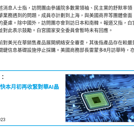
述消息人士指，訪問團由參議院多數黨領袖、民主黨的舒默率領
華業務遇到的問題，成員亦計劃到上海，與美國商界等團體會面
的憂慮。除中國外，訪問團亦會到訪日本和南韓。報道又指，白
並對此表示鼓勵。白宮國家安全委員會暫時未有回應。
前對美光在華銷售產品展開網絡安全審查，其後指產品存在較嚴
關鍵信息基礎設施停止採購。美國商務部長雷蒙多8月訪華時，
：
快本月初再收緊對華AI晶
023