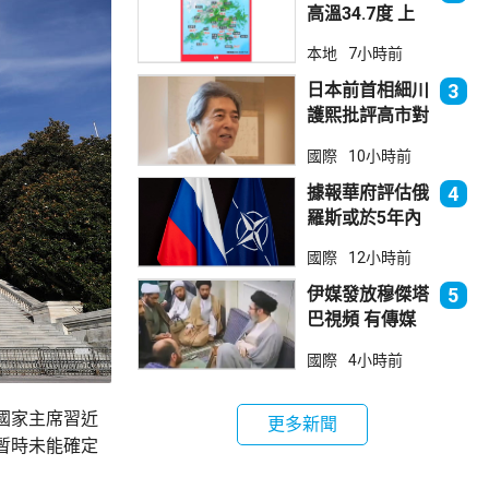
高溫34.7度 上
水38.5度
本地
7小時前
日本前首相細川
3
護熙批評高市對
華等政策
國際
10小時前
據報華府評估俄
4
羅斯或於5年內
發動攻擊 測試
國際
12小時前
北約集體防禦
伊媒發放穆傑塔
5
巴視頻 有傳媒
發現早前曾播出
國際
4小時前
國家主席習近
更多新聞
暫時未能確定