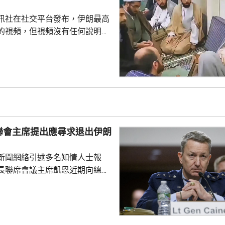
朗普進行電視辯論，出...
訊社在社交平台發布，伊朗最高
的視頻，但視頻沒有任何說明，
時間和內容。不過，有傳媒對比
像在早前伊朗媒體製作的一部關
紀錄片中出現過，當時穆傑塔巴
引述伊朗反
穆傑塔巴從未在美以聯合空襲
何伊朗政府成員。他病情危重，
，可能隨時死亡。 穆傑塔巴
聯會主席提出應尋求退出伊朗
梅內伊出任伊朗最高領...
新聞網絡引述多名知情人士報
長聯席會議主席凱恩近期向總統
高級幕僚、包括副總統萬斯、國
中央情報局局長拉特克利夫等商
級伊朗軍事行動的憂慮，並提出
事的路徑。 CNN說，相較