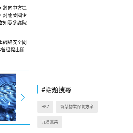
，將向中方提
，討論美國企
宮知悉參議院
重網絡安全問
亦曾經提出關
#話題搜尋
HK2
智慧物業保養方案
九倉置業