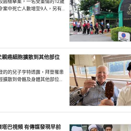
校園槍擊案，一名受重傷的12歲
令案中死亡人數增至9人，另有
4歲少年昨日在家
後，到就讀的中學向師生開槍，
泰國警方繼續調查案件，包括槍
及子彈來源等，計劃明日召開記
調查結果。
父親癌細胞擴散到其他部位
登的的兒子亨特透露，拜登罹患
經擴散到骨骼及身體其他部位，
特接受英國廣播公司訪問時，談
激動，表示看到拜登的病情，令
指癌細胞已經擴散，在很多方面
生活。但強調，拜登仍堅持就公
美國史上年
，在4年任期內，他的年齡及健
頻 有傳媒發現早前
關注。他前年6月同當時的共和