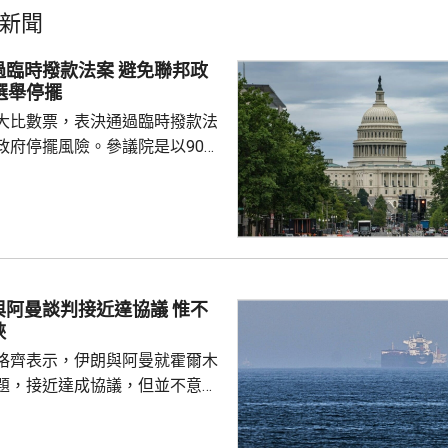
新聞
撥款法案 避免聯邦政
選舉停擺
大比數票，表決通過臨時撥款法
政府停擺風險。參議院是以90票
對下通過撥款法案，大部分聯邦
月11日。 聯邦政府當前
月30日到期。分析人士表示，新
政府在預算到期後繼續運轉，避
間停擺。 美國眾議院上
臨時撥款法案，與參議院今日通
阿曼談判接近達協議 惟不
少許差異，眾議院和參議院預計
峽
行協調，完成...
格齊表示，伊朗與阿曼就霍爾木
題，接近達成協議，但並不意味
。他在記者會說，談判正在進
上的複雜性，正在擬定一條臨時