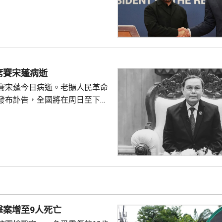
蘭與美國就愛國者防空系統的攔
題達成協議，美國每月將提供攔
透露具體數量；他說，即便實現
，仍無法完全滿足烏克蘭防空需
的導彈數量將少於去年。 澤連
輔與北約秘書長呂特舉行合記者
席賽宋蓬病逝
由於中東戰事，烏克蘭實際收到
賽宋蓬今日病逝。老撾人民革命
，遠低於盟友承諾的數量...
發布訃告，全國將在周日至下周
。
擊案增至9人死亡