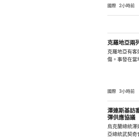
路線，重開海
國際
2小時前
違反諒解備忘錄應作出
言人早前亦說
曼的談判無關
伊朗的條件，
克羅地亞兩列
接受條件，海
克羅地亞有客
傷。事發在當
時載有26名
里處，與一列
被撞至嚴重變
國際
3小時前
澤連斯基訪塞爾維亞 稱
彈供應協議
烏克蘭總統澤
亞總統武契奇