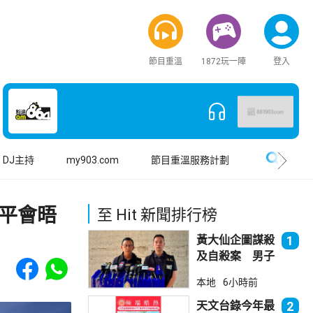
節目重溫
1872玩一陣
登入
搜尋
DJ主持
my903.com
節目重溫服務計劃
平會晤
至 Hit 新聞排行榜
黃大仙企圖謀殺
1
及自殺案 男子
Share to Facebook
Share to WhatsApp
斬傷樓上街坊後
本地
6小時前
墮樓亡
天文台錄今年最
2