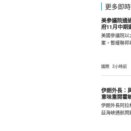
更多即時
美參議院通過臨時
府11月中期
美國參議院以
案，暫緩聯邦
贊成、6票反
政府機構可運作至12
撥款預算在下
國際
2小時前
法案能讓聯邦
免在11月中期選舉期
月下旬通過的
伊朗外長：與
過的法案存在
意味重開霍
在9月復會後進
伊朗外長阿拉
茲海峽通航問
重新開放海峽
行，由於技術