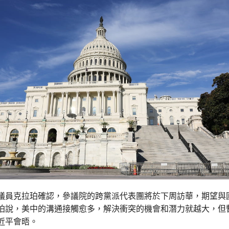
議員克拉珀確認，參議院的跨黨派代表團將於下周訪華，期望與
珀說，美中的溝通接觸愈多，解決衝突的機會和潛力就越大，但
近平會晤。