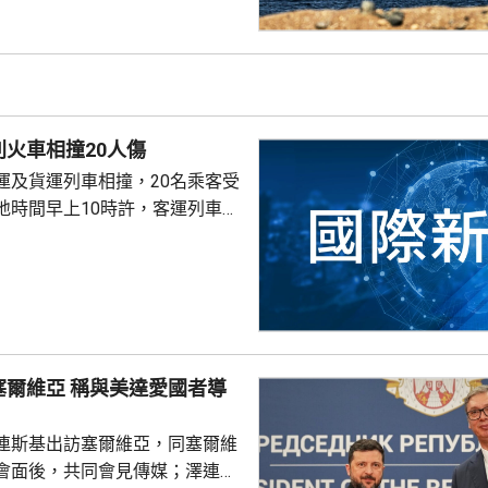
峽還取決於其他條件，包括美國
賠償。 伊朗革命衛隊發
，重開霍爾木茲海峽與伊朗同阿
，而是取決於美國是否完全接受
並停止干涉地區談判。一旦美國
火車相撞20人傷
峽將重新開放。
運及貨運列車相撞，20名乘客受
地時間早上10時許，客運列車當
乘客，在首都薩格勒布以東約60公
貨運列車相撞。客運列車有車廂
形。傷者中，有6人重傷。
與美達愛國者導
連斯基出訪塞爾維亞，同塞爾維
會面後，共同會見傳媒；澤連斯