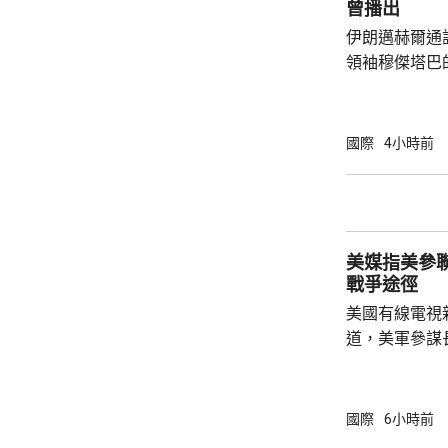
曾播出
黨總統候選人特
伊朗邁赫爾通
領袖穆傑塔巴
也沒有具體的
發現，這段影
於穆傑塔巴的
國際
4小時前
是在神學院授課。 以色列傳媒昨日
對派媒體稱，
後，會見過任
已被緊急送往醫院
美媒指美參
3月接替亡父哈
戰爭途徑
美國有線電視
道，美軍參謀
特朗普的多名
務卿魯比奧及
討，表達對升
國際
6小時前
美國需要找到退出戰