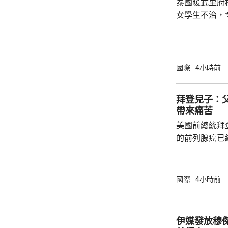
泰國暖武里府
女學生不治，
14人仍然留院治療。 一名1
中槍殺祖父母
再吞槍自殺。
手的犯案動機
國際
4小時前
者會通報初步
拜登兒子：
帶來痛苦
美國前總統拜
的前列腺癌已
帶來痛苦。亨
及父親時情緒
人非常難過，
國際
4小時前
都嚴重影響了
共事務發表意見。 83歲的拜登是
紀最大的總統
伊媒發放穆傑塔巴視
康狀況一直受