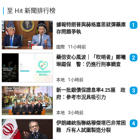
至 Hit 新聞排行榜
據報特朗普與赫格塞思就彈藥庫
1
存問題爭執
國際
11小時前
藥倍安心風波｜「吹哨者」鄭曦
2
琳踢保 警：仍進行刑事調查
本地
1小時前
新一批銀債保證息率4.25厘 政
3
府：參考市況具吸引力
本地
3小時前
伊朗總統指聯絡穆傑塔巴非常困
4
難 斥有人試圖製造分裂