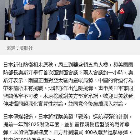
來源：美聯社
日本新任防衛相木原稔，周三到華盛頓五角大樓，與美國國
防部長奧斯汀舉行首次面對面會談。兩人會談約一小時，奧
斯汀表示，兩國正面對亞太區內嚴峻局勢，中國的脅迫行為
帶來前所未有挑戰，北韓亦作出危險挑釁，重申美日軍事同
盟關係牢不可破。木原稔感謝美方堅定承諾，歡迎日美就延
伸威懾問題深化實質性討論，並同意今後繼續深入討論。
日本傳媒報道，日本將採購美製「戰斧」巡航導彈的計劃，
提前一年到2025財政年度，並計畫採購較舊型號的戰斧導
彈，以加快部署速度。日方計劃購買 400枚戰斧巡航導彈，