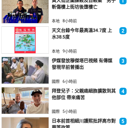
黃大仙企圖謀殺及自殺案 男子
1
斬傷樓上街坊後墮樓亡
本地
8小時前
天文台錄今年最高溫34.7度 上
2
水38.5度
本地
9小時前
伊媒發放穆傑塔巴視頻 有傳媒
3
發現早前曾播出
國際
6小時前
拜登兒子：父親癌細胞擴散到其
4
他部位 帶來痛苦
國際
5小時前
日本前首相細川護熙批評高市對
5
華等政策