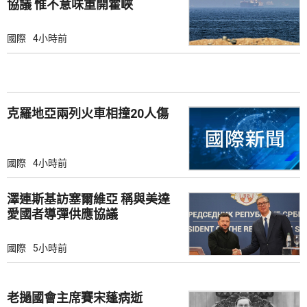
協議 惟不意味重開霍峽
國際
4小時前
克羅地亞兩列火車相撞20人傷
國際
4小時前
澤連斯基訪塞爾維亞 稱與美達
愛國者導彈供應協議
國際
5小時前
老撾國會主席賽宋蓬病逝