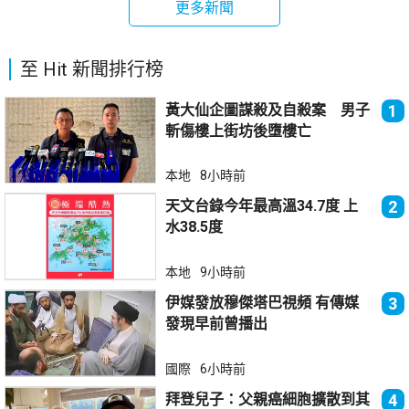
更多新聞
至 Hit 新聞排行榜
黃大仙企圖謀殺及自殺案 男子
1
斬傷樓上街坊後墮樓亡
本地
8小時前
天文台錄今年最高溫34.7度 上
2
水38.5度
本地
9小時前
伊媒發放穆傑塔巴視頻 有傳媒
3
發現早前曾播出
國際
6小時前
拜登兒子：父親癌細胞擴散到其
4