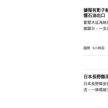
軍事回應，報
彈。 沙特與美軍中央司令部上月的突襲，聲稱
據報有影子
攻擊伊拉克境
運石油出口
他們早前對美軍
霍爾木茲海峽
據顯示，一支
秘密在海峽透
家轉運到其他
別，但仍透過
國際
6小時前
國家的石油出口。 伊朗較早時指，
就霍爾木茲海
重開海峽。美
中。
日本長野縣泥
日本長野縣安
流，一條橋被
山脈燕岳登山
包括旅館住客，暫
到赴現場評估