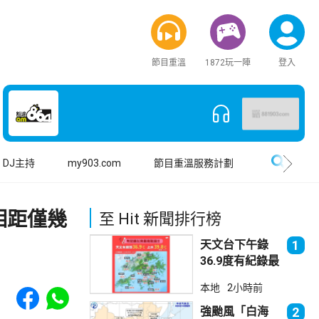
節目重溫
1872玩一陣
登入
搜尋
DJ主持
my903.com
節目重溫服務計劃
相距僅幾
至 Hit 新聞排行榜
天文台下午錄
1
36.9度有紀錄最
高溫 上水39.8
Share to Facebook
Share to WhatsApp
本地
2小時前
度境內最高
強颱風「白海
2