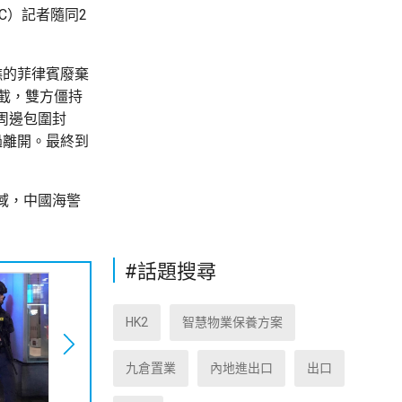
C）記者隨同2
礁的菲律賓廢棄
截，雙方僵持
周邊包圍封
過離開。最終到
域，中國海警
#話題搜尋
HK2
智慧物業保養方案
九倉置業
內地進出口
出口