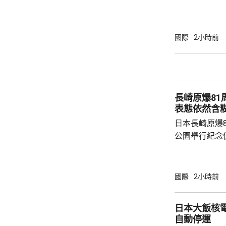
蘭方面認為雙
國際
2小時前
長崎原爆8
表態依然含
日本長崎原爆
公園舉行紀念
申，日本堅持
行的措施，推
長鈴木史朗發
國際
2小時前
的惡。敦促日本
媒同新華社都
日本大飯核
述仍然含糊，
自動停運
本將繼續堅持