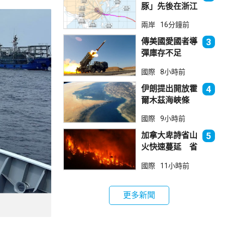
豚」先後在浙江
台州及樂清登
兩岸
16分鐘前
陸 上海落暴雨
傳美國愛國者導
3
彈庫存不足
1700枚 副防
國際
8小時前
長促加快生產武
器
伊朗提出開放霍
4
爾木茲海峽條
件 包括撤軍及
國際
9小時前
賠償等
加拿大卑詩省山
5
火快速蔓延 省
長宣布進入緊急
國際
11小時前
狀態
更多新聞