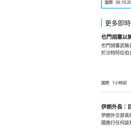
國際
06.10.2
更多即時
也門胡塞以
也門胡塞武裝
於沙特阿拉伯
打擊，回應不
沙特能源部較
特阿美的工業
造成傷亡。 胡塞武裝上月底以報復沙特持續
國際
1小時前
12年的海陸
施海上禁運，
相攻擊，沙特
伊朗外長：
亦曾受襲。
伊朗外交部長
國進行任何談
的行爲，並對