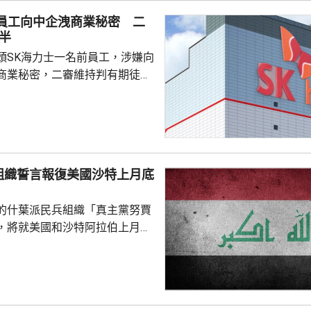
交易。報道指，烏克蘭將從土耳
前員工向中企洩商業秘密 二
初始價值約為2...
半
頭SK海力士一名前員工，涉嫌向
商業秘密，二審維持判有期徒刑
國法人期間，從公司文檔管理系統
業秘密資料，包括公司的圖形傳
技術，再編寫簡歷作為跳槽至中
思技術公司之用，違反南韓的
組織誓言報復美國沙特上月底
護法》與背信罪。二審法院指，
業秘密是公司多年投入大量資源
的什葉派民兵組織「真主黨努賈
如果從輕處罰，將...
，將就美國和沙特阿拉伯上月底
機構「人民動員部隊」據點、造
死亡的事件，展開報復行動。「真
動」領導人卡阿比發聲明形容，
開外交已是徒勞，必須透過適當