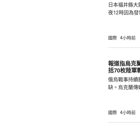
日本福井縣大
爆紀念儀式的發
夜12時因為
統，反應堆自
未對周邊環境
關西電力公司
國際
4小時前
機組何時恢復運作。 大飯核
組，1號和2號
機組發生事故後
報道指烏克
電力旗下同樣
括70枚陸軍
組，今年5月亦
俄烏戰事持續
缺。烏克蘭傳
蘭已由土耳其
彈藥，預計本
70枚陸軍戰術
國際
4小時前
火箭炮系統、20
《武器出口管
的美製武器，