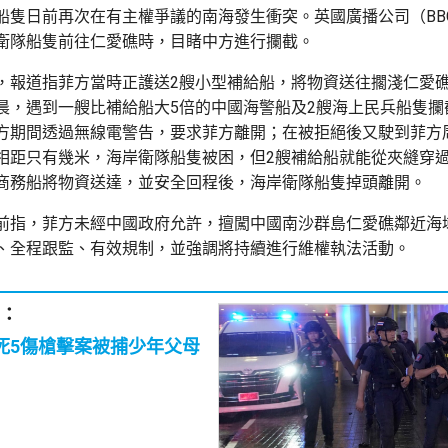
船隻日前再次在有主權爭議的南海發生衝突。英國廣播公司（BB
衛隊船隻前往仁愛礁時，目睹中方進行攔截。
，報道指菲方當時正護送2艘小型補給船，將物資送往擱淺仁愛
晨，遇到一艘比補給船大5倍的中國海警船及2艘海上民兵船隻攔
方期間透過無線電警告，要求菲方離開；在被拒絕後又駛到菲方
相距只有幾米，海岸衛隊船隻被困，但2艘補給船就能從夾縫穿
商務船將物資送達，並安全回程後，海岸衛隊船隻掉頭離開。
前指，菲方未經中國政府允許，擅闖中國南沙群島仁愛礁鄰近海
、全程跟監、有效規制，並強調將持續進行維權執法活動。
：
死5傷槍擊案被捕少年父母