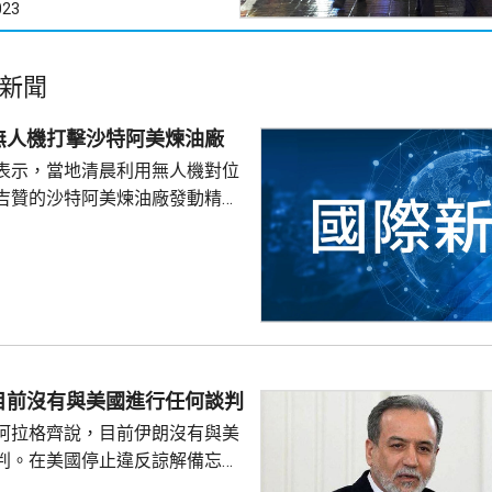
023
新聞
無人機打擊沙特阿美煉油廠
表示，當地清晨利用無人機對位
吉贊的沙特阿美煉油廠發動精準
久前沙特無人機侵犯也門領空。
早時通報，煉油廠發生火災，沙
安全消防隊已將火救熄，事故未
空封鎖為由，宣布在紅海對沙特實
並襲擊沙特運油輪，雙方其後互
阿美位於吉贊和延布的石油設施
目前沒有與美國進行任何談判
阿拉格齊說，目前伊朗沒有與美
判。在美國停止違反諒解備忘錄
相關違約行為作出補救前，德黑