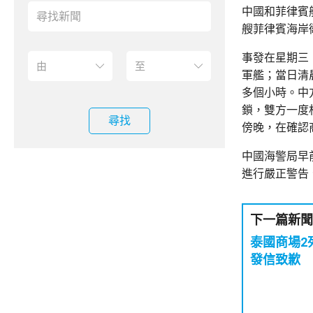
中國和菲律賓
艘菲律賓海岸
事發在星期三
軍艦；當日清
多個小時。中
鎖，雙方一度
尋找
傍晚，在確認
中國海警局早
進行嚴正警告
下一篇新聞
泰國商場2
發信致歉