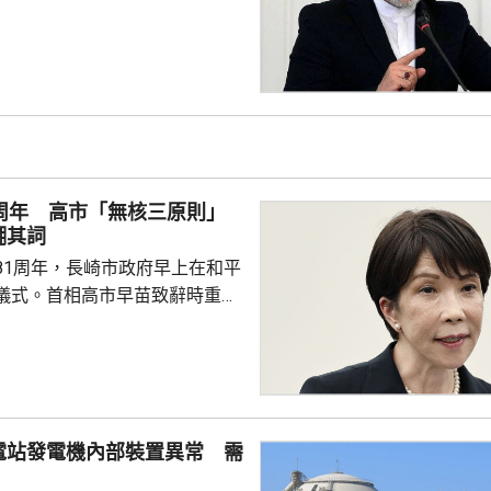
方不具備重新啓動談判的可能。
1周年 高市「無核三原則」
糊其詞
81周年，長崎市政府早上在和平
儀式。首相高市早苗致辭時重
「無核三原則」，正採取切實可
動實現「無核武世界」。 長崎市
表和平宣言時指，核武器是絕對
政府堅持無核三原則。 日本傳
指，高市就「無核三原則」的表
電站發電機內部裝置異常 需
只提及現狀，未有未明確表示日
相關原則。高市日前在廣島的原