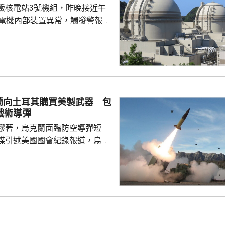
飯核電站3號機組，昨晚接近午
言，同樣只是停留在說...
發電機內部裝置異常，觸發警報系
動停止運作，沒有造成傷亡，亦
造成放射性影響。營運核電站的
指，正調查具體原因，尚未確定
電站共有4個機
已在2018年停止運作，今次3號
，僅餘4號機組仍運作。 關西
蘭向土耳其購買美製武器 包
位於福井縣的美濱核電站3號機
戰術導彈
曾因驅動發電...
膠著，烏克蘭面臨防空導彈短
媒引述美國國會紀錄報道，烏克
購買一批美國製造的武器裝備及
月下旬開始交付。這批武器包括
導彈系統導彈、12套M270多管
00多枚集束彈藥等。 美國
制法》規定，如果向第三國轉讓
初始價值超過1400萬美元，國會