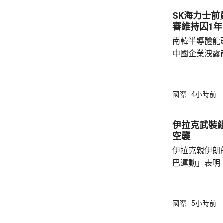
必須審查相關
SK海力士
其接收的武器，
審維持囚1年
南韓半導體龍
中國企業洩露
1年半。 涉案姓金的被告，被指2022年在任職
SK海力士中
打印和拍攝商
國際
4小時前
感器相關尖端
國華為旗下海
伊拉克武裝
《產業技術保
空襲
被告洩露的商
伊拉克親伊朗
而取得的成果，
巴運動」表明
聯手空襲上級
成最少20人
主黨努賈巴運
國際
5小時前
目前與沙特展