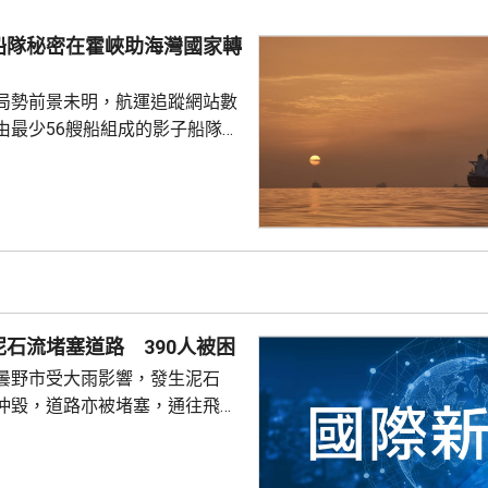
復和懲戒沙特，包括發射更多導
船隊秘密在霍峽助海灣國家轉
內獲伊朗支持的民兵組織，指責
目標和沙特能源基建發...
局勢前景未明，航運追蹤網站數
由最少56艘船組成的影子船隊正
過船對船方式，將石油從海灣國
國家。聲明指，艦隊已被目視識
未能被監控的方式，支持阿拉伯
與阿曼接近
峽通航問題達成協議，但不意味
國就指，與伊朗正在戰事博奕
石流堵塞道路 390人被困
曇野市受大雨影響，發生泥石
沖毀，道路亦被堵塞，通往飛驒
口的交通中斷，約390人被困，
時沒有人傷亡。 當局已派人
，計劃先架設臨時橋樑，尋求盡