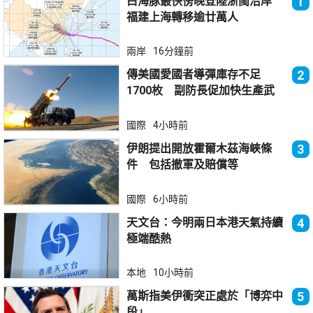
白海豚最快傍晚登陸浙閩沿岸
1
福建上海轉移逾廿萬人
兩岸
16分鐘前
傳美國愛國者導彈庫存不足
2
1700枚 副防長促加快生產武
器
國際
4小時前
伊朗提出開放霍爾木茲海峽條
3
件 包括撤軍及賠償等
國際
6小時前
天文台：今明兩日本港天氣持續
4
極端酷熱
本地
10小時前
萬斯指美伊衝突正處於「博弈中
5
段」