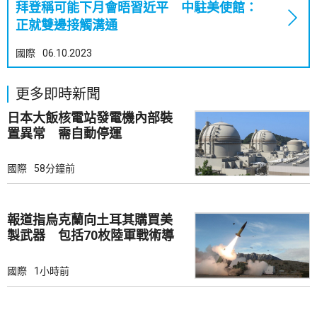
拜登稱可能下月會晤習近平 中駐美使館：
正就雙邊接觸溝通
國際
06.10.2023
更多即時新聞
日本大飯核電站發電機內部裝
置異常 需自動停運
國際
58分鐘前
報道指烏克蘭向土耳其購買美
製武器 包括70枚陸軍戰術導
彈
國際
1小時前