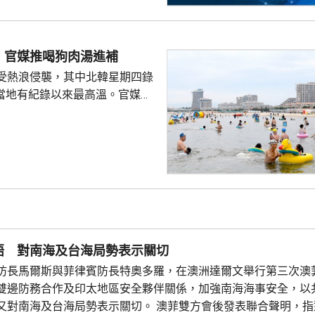
 官媒推喝狗肉湯進補
受熱浪侵襲，其中北韓星期四錄
創當地有紀錄以來最高溫。官媒
日前刊登文章，介紹消暑食品，
的醫生，建議進食西瓜、青瓜等
推介進食狗肉湯、紅豆粥等營養
勞動新聞》另一篇專題文章形容
的夏季食品，並引用諺語，指狗
浪，為領袖
民形象，包括回顧金正恩以往在
地盤和工廠的情況，以...
晤 對南海及台海局勢表示關切
防長馬爾斯與菲律賓防長特奧多羅，在澳洲達爾文舉行第三次澳
雙邊防務合作及印太地區安全夥伴關係，加強南海海事安全，以
又對南海及台海局勢表示關切。 澳菲雙方會後發表聯合聲明，指