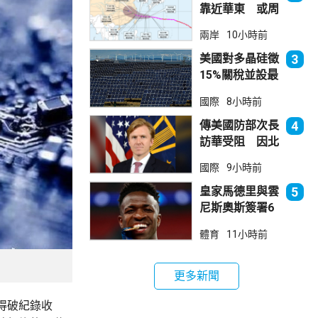
靠近華東 或周
日登陸浙閩沿岸
兩岸
10小時前
美國對多晶硅徵
3
15%關稅並設最
低價格 盧特尼
國際
8小時前
克：中國無法再
傾銷
傳美國防部次長
4
訪華受阻 因北
京不滿美對台軍
國際
9小時前
售
皇家馬德里與雲
5
尼斯奧斯簽署6
年新約
體育
11小時前
更多新聞
得破紀錄收