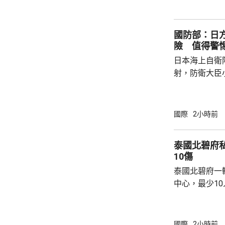
7月，當時在
恐行動為背景的
國防部：日
訓練。至於「神
險 值得警
日本海上自衛
射，防衛大臣
峻、最複雜的
一種反擊手段
批評日方加快
國際
2小時前
獗、十分危險
日方所謂周邊
泰國北碧府
守防衛規制，加
10傷
說，真正威脅
泰國北碧府一
恰是日本國內謀
中心，最少1
團體正在現場
故原因有待調
國際
2小時前