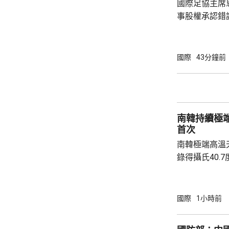
國際足協主席
事股權承認錯
全力支持後，
協會一致重申
非洲足球的支
國際
43分鐘前
際足協承諾審
進行良好管治及增加
態，與歐洲足
申，對恩芬天
南韓持續極
心，只要他繼續
首次
南韓極端高溫
錄得攝氏40.
邑，及首爾蘆原
2018年8月
越、京畿道驪
國際
1小時前
等地，亦高達39.8度。 氣象
起，全國平均有