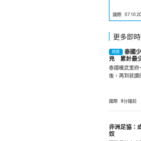
國際
07.10.2
更多即時
泰國
精選
兇 累計最少
泰國暖武里府
後，再到就讀
內，2宗案件
其中2人傷勢嚴
警方指，槍手
國際
8分鐘前
毫米口徑手槍
過後再回校行
槍手曾在課室
非洲足協：
手槍換子彈。
奴
園，共檢獲34