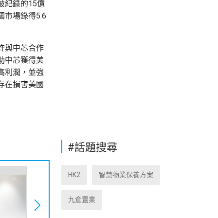
紀錄的15億
市場錄得5.6
許與中芯合作
助中芯獲得美
高利潤，並強
存在損害美國
#話題搜尋
HK2
智慧物業保養方案
九倉置業