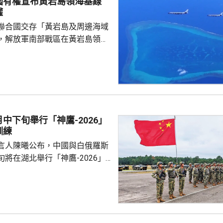
國有權宣布黃岩島領海基線
是自1973年有紀錄以來同期第
權
低氣溫保持在25度或以上的「熱
聯合國交存「黃岩島及周邊海域
，解放軍南部戰區在黃岩島領
邊海空域組織海空聯合演訓，中
近海域組織維權執法管控演練，
 國防部新聞發言人陳
島是中國固有領土，中方持續、
使主權和管轄權，是唯一有權依
黃岩島領海基線的國家，譴責菲
中下旬舉行「神鷹-2026」
犯中國領土主權，違反國際法與
訓練
則，非法無效，而中方組織...
言人陳曦公布，中國與白俄羅斯
將在湖北舉行「神鷹-2026」
練，以聯合城鎮反恐行動為課
偵察與反偵察、奪控與防衛、清
練，是雙方第4次舉行有關系列
一步提升參訓部隊實戰能力，加
演是在前年