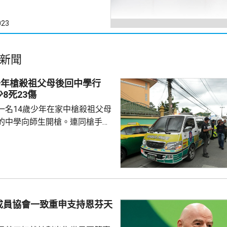
023
新聞
少年槍殺祖父母後回中學行
8死23傷
一名14歲少年在家中槍殺祖父母
的中學向師生開槍。連同槍手在
共造成最少8人死亡、23人受傷，
重。槍手犯案動機未明。 當地
當地早上先在家中，用祖父的9
，槍殺同住的祖父和祖母，10時
兇。網上片段見到，穿紫色衣的
外的走廊行過，亦有人拍到他為
成員協會一致重申支持恩芬天
校方事後疏散學生，警方圍封校
發子彈。調查指...