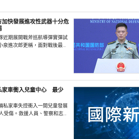
白俄羅斯布列斯特附近舉行以反
「雄鷹突擊-2024」陸軍聯合
方加快發展進攻性武器十分危
鷹」系列對上一次...
惕
隊近期展開戰斧巡航導彈實彈試
小泉進次郎更稱，面對戰後最嚴
安全環境，遠程導彈將成為日本
。國防部新聞發言人陳曦回應，
發展進攻性武器的動向日益猖
，值得地區國家高度警惕，強調
安全威脅只是突破和平憲法和專
私家車衝入兒童中心 最少
速推進再軍事化的藉口。 陳曦
日本安全、地區和平穩定的，恰
輛私家車失控衝入一間兒童發展
求擴軍備武、加速再軍事化...
0人受傷。救援人員、警察和志願
展開救援，將傷者送院治理，事
查。