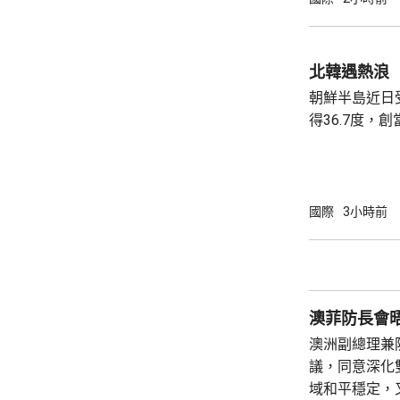
北韓遇熱浪
朝鮮半島近日
得36.7度，
《勞動新聞》
引述平壤醫院
消暑食品，亦
食品進補。《
國際
3小時前
狗肉湯是傳統
肉湯有藥用價值。 北韓官媒亦藉熱
金正恩建立親
酷熱天氣下視察
澳菲防長會
澳洲副總理兼
議，同意深化
域和平穩定，