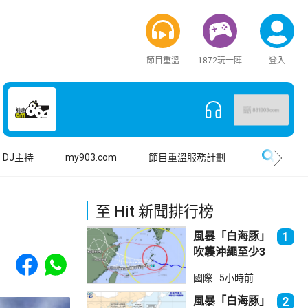
節目重溫
1872玩一陣
登入
搜尋
DJ主持
my903.com
節目重溫服務計劃
至 Hit 新聞排行榜
風暴「白海豚」
1
吹襲沖繩至少3
Share to Facebook
Share to WhatsApp
傷 近500航班
國際
5小時前
取消
風暴「白海豚」
2