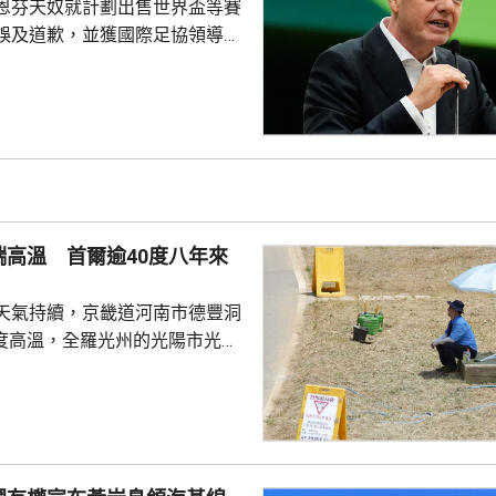
恩芬天奴就計劃出售世界盃等賽
誤及道歉，並獲國際足協領導層
非洲足協亦發聲明指，54個成員
支持恩芬天奴，感謝他多年來對
持。主席莫特塞佩表示，歡迎國
查今次爭議事件，但同時呼籲要
透明度。 非洲足協的表
協的立場完全不同。歐洲足協重
奴擔任國際足協主席已失去信
端高溫 首爾逾40度八年來
留任，將抵制未來的世界盃...
天氣持續，京畿道河南市德豐洞
7度高溫，全羅光州的光陽市光陽
區亦錄得40.2度，是首爾自
1日以來首次超過40度。江原道寧
州市金沙面，及慶尚南道密陽市
廳指，今年6月1日
14.8日「酷暑天」，即最高氣