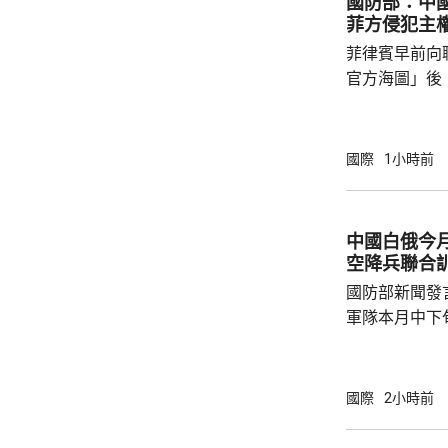
國防部：中
溫超過33度，
菲方侵犯主
四高。夜間最
菲律賓早前向
帶夜」亦...
官方海圖」後
海、領空和周
國海警亦在附
被菲方批評是非法行為。
國際
1小時前
曦強調，黃岩
和平、有效行
據國際法宣布
中國白俄今月
方行徑嚴重侵
空降兵聯合
國際關係基本準
國防部新聞發
軍隊本月中下旬
空降兵聯合訓
題，主要開展
剿與固守等演
國際
2小時前
聯訓，有助進
強兩軍務實合作。 兩國對上一次軍