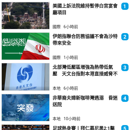
美國上訴法院維持暫停白宮宴會
1
廳項目
國際
6小時前
伊朗指聯合防務協議不會為沙特
2
帶來安全
國際
1小時前
北部灣低壓區增強為熱帶低氣
3
壓 天文台指對本港直接威脅不
大
本地
6小時前
非華裔夫婦新咖啡灣遇溺 昏迷
4
送院
本地
10小時前
足球熱身賽丨拜仁慕尼黑2:1擊
5