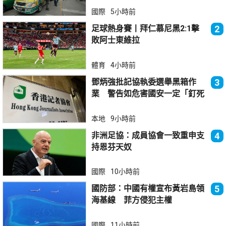
國際
5小時前
足球熱身賽丨拜仁慕尼黑2:1擊
2
敗阿士東維拉
體育
4小時前
鄧炳強批記協執委選舉黑箱作
3
業 警告如危害國安一定「釘死
你」
本地
9小時前
非洲足協：成員協會一致重申支
4
持恩芬天奴
國際
10小時前
國防部：中國有權宣布黃岩島領
5
海基線 菲方侵犯主權
國際
11小時前