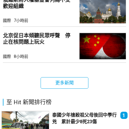
歡迎組織
國際
7小時前
北京促日本傾聽民眾呼聲 停
止在核問題上玩火
國際
8小時前
更多新聞
至 Hit 新聞排行榜
泰國少年槍殺祖父母後回中學行
1
兇 累計最少8死23傷