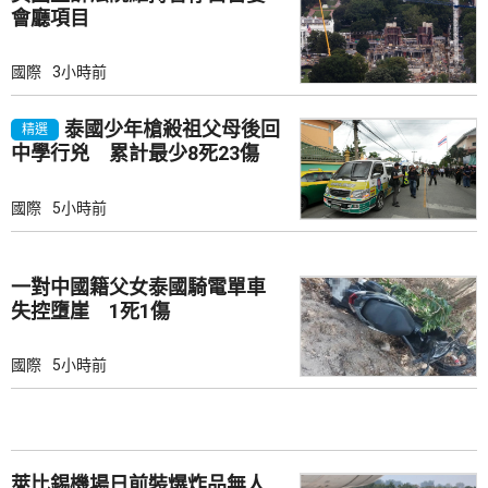
會廳項目
國際
3小時前
泰國少年槍殺祖父母後回
精選
中學行兇 累計最少8死23傷
國際
5小時前
一對中國籍父女泰國騎電單車
失控墮崖 1死1傷
國際
5小時前
萊比錫機場日前裝爆炸品無人