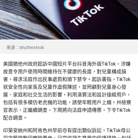
來源：shutterstock
美國猶他州政府起訴中國短片平台抖音海外版TikTok，涉嫌
故意令用戶使用時間維持在不健康的長度，對兒童構成損
害，尋求法庭作出民事處罰和頒下禁令。起訴書指，TikTok
就安全性向家長及兒童作虛假陳述，並罔顧對兒童身心發
展、家庭和社交生活的影響，利用演算法和設計操縱用戶，
包括有很多模仿老虎機的功能，誘使年輕用戶上癮。州檢察
官表示，正繼續調查，下周將向法庭申請傳票，下令TikTok
配合調查。
印第安納州和阿肯色州早前亦有提出類似訴訟。TikTok母公