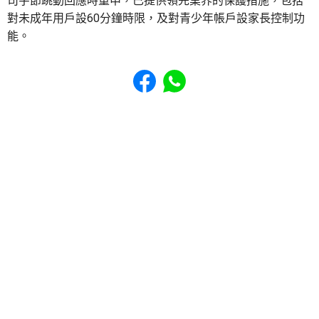
司字節跳動回應時重申，已提供領先業界的保護措施，包括
對未成年用戶設60分鐘時限，及對青少年帳戶設家長控制功
能。
Share to Facebook
Share to WhatsApp