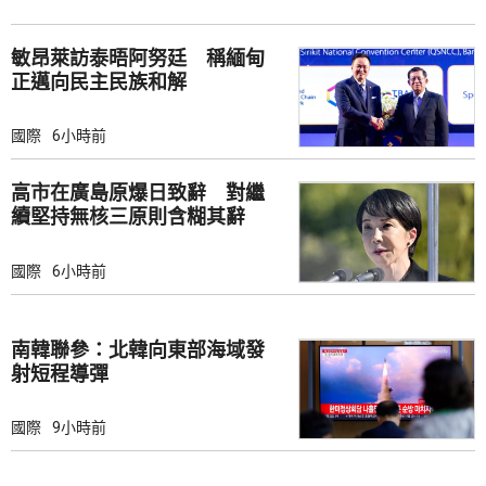
敏昂萊訪泰晤阿努廷 稱緬甸
正邁向民主民族和解
國際
6小時前
高市在廣島原爆日致辭 對繼
續堅持無核三原則含糊其辭
國際
6小時前
南韓聯參：北韓向東部海域發
射短程導彈
國際
9小時前