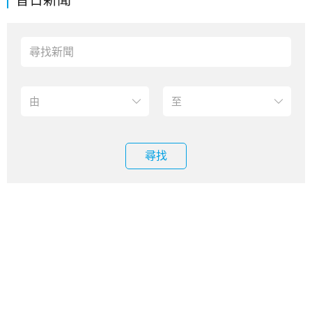
昔日新聞
尋找