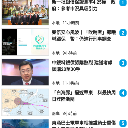
新一批銀債保證息率4.25厘 政
1
府：參考市況具吸引力
本地
11小時前
藥倍安心風波｜「吹哨者」鄭曦
2
琳踢保 警：仍進行刑事調查
本地
9小時前
中銀料銀債認購熱烈 建議考慮
3
認購20至30手
本地
11小時前
「白海豚」逼近華東 料最快周
4
日登陸浙閩
兩岸
8小時前
東涌巴士電單車相撞鐵騎士重傷
5