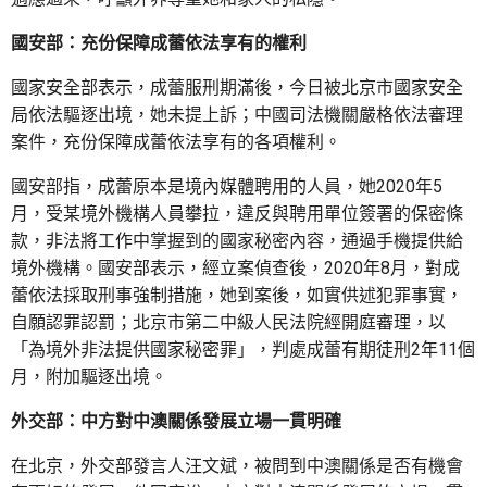
國安部：充份保障成蕾依法享有的權利
國家安全部表示，成蕾服刑期滿後，今日被北京市國家安全
局依法驅逐出境，她未提上訴；中國司法機關嚴格依法審理
案件，充份保障成蕾依法享有的各項權利。
國安部指，成蕾原本是境內媒體聘用的人員，她2020年5
月，受某境外機構人員攀拉，違反與聘用單位簽署的保密條
款，非法將工作中掌握到的國家秘密內容，通過手機提供給
境外機構。國安部表示，經立案偵查後，2020年8月，對成
蕾依法採取刑事強制措施，她到案後，如實供述犯罪事實，
自願認罪認罰；北京市第二中級人民法院經開庭審理，以
「為境外非法提供國家秘密罪」，判處成蕾有期徒刑2年11個
月，附加驅逐出境。
外交部：中方對中澳關係發展立場一貫明確
在北京，外交部發言人汪文斌，被問到中澳關係是否有機會