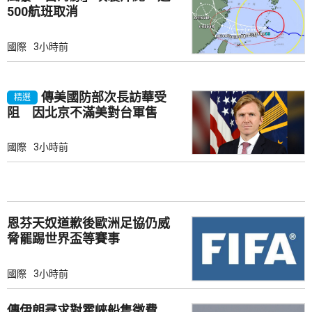
500航班取消
國際
3小時前
傳美國防部次長訪華受
精選
阻 因北京不滿美對台軍售
國際
3小時前
恩芬天奴道歉後歐洲足協仍威
脅罷踢世界盃等賽事
國際
3小時前
傳伊朗尋求對霍峽船隻徵費