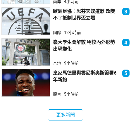
兩岸
4小時前
歐洲足協：恩芬天奴道歉 改變
3
不了抵制世界盃立場
國際
12小時前
嶺大學生會解散 稱校內外形勢
4
出現變化
本地
9小時前
皇家馬德里與雲尼斯奧斯簽署6
5
年新約
體育
5小時前
更多新聞