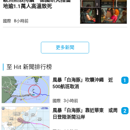
地逾1.1萬人高溫致死
國際
8小時前
更多新聞
至 Hit 新聞排行榜
風暴「白海豚」吹襲沖繩 近
1
500航班取消
國際
3小時前
風暴「白海豚」靠近華東 或周
2
日登陸浙閩沿岸