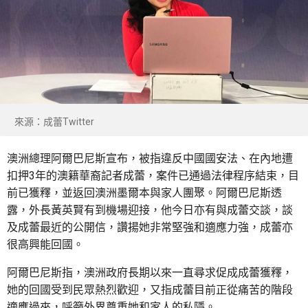
來源：成蕾Twitter
澳洲總理阿爾巴尼斯宣布，被指違反中國國安法、在內地遭
扣押3年的澳籍華裔記者成蕾，案件已通過法律程序結束，目
前已獲釋，並返回澳洲墨爾本與家人團聚。阿爾巴尼斯透
露，外長黃英賢有到機場迎接，他今日亦有與成蕾交談，談
及成蕾最近的公開信，讚揚她非常堅強和適應力強，成蕾亦
很高興能回國。
阿爾巴尼斯指，澳洲政府長期以來一直尋求促成成蕾獲釋，
她的回國受到民眾熱烈歡迎，又指成蕾目前正從痛苦的階段
適應過來，呼籲外界尊重她和家人的私隱。