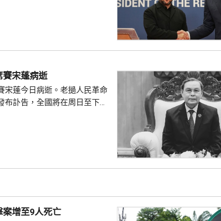
蘭與美國就愛國者防空系統的攔
題達成協議，美國每月將提供攔
透露具體數量；他說，即便實現
，仍無法完全滿足烏克蘭防空需
的導彈數量將少於去年。 澤連
輔與北約秘書長呂特舉行合記者
席賽宋蓬病逝
由於中東戰事，烏克蘭實際收到
賽宋蓬今日病逝。老撾人民革命
，遠低於盟友承諾的數量...
發布訃告，全國將在周日至下周
。
擊案增至9人死亡