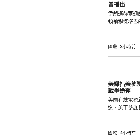
康狀況一直受
曾播出
黨總統候選人特
伊朗邁赫爾通
領袖穆傑塔巴
也沒有具體的
發現，這段影
於穆傑塔巴的
國際
3小時前
是在神學院授課。 以色列傳媒昨日
對派媒體稱，
後，會見過任
已被緊急送往醫院
美媒指美參
3月接替亡父哈
戰爭途徑
美國有線電視
道，美軍參謀
特朗普的多名
務卿魯比奧及
討，表達對升
國際
4小時前
美國需要找到退出戰