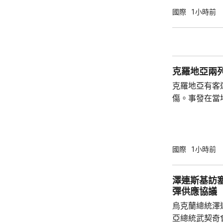
路線，重開海
國際
1小時前
違反諒解備忘錄應作出
言人早前亦說
曼的談判無關
伊朗的條件，
克羅地亞兩列
接受條件，海
克羅地亞有客
傷。事發在當
時載有26名
里處，與一列
被撞至嚴重變
國際
1小時前
澤連斯基訪塞爾維亞 稱
彈供應協議
烏克蘭總統澤
亞總統武契奇