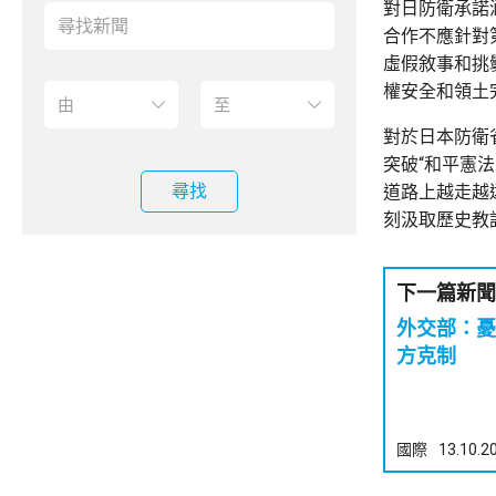
對日防衛承諾
合作不應針對
虛假敘事和挑
權安全和領土
對於日本防衛
突破“和平憲
尋找
道路上越走越
刻汲取歷史教
下一篇新聞
外交部：憂
方克制
國際
13.10.2