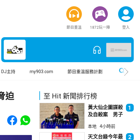
節目重溫
1872玩一陣
登入
搜尋
DJ主持
my903.com
節目重溫服務計劃
脅迫
至 Hit 新聞排行榜
黃大仙企圖謀殺
1
及自殺案 男子
Share to Facebook
Share to WhatsApp
斬傷樓上街坊後
本地
4小時前
墮樓亡
天文台錄今年最
2