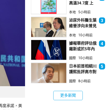
高溫34.7度 上
水38.5度
本地
5小時前
泌尿外科醫生葉
3
維晉涉向未曾見
面病人開藥 醫
本地
10小時前
委會繼續聆訊
據報華府評估俄
4
羅斯或於5年內
發動攻擊 測試
國際
10小時前
北約集體防禦
日本前首相細川
5
護熙批評高市對
華等政策
國際
8小時前
更多新聞
再度承諾，美