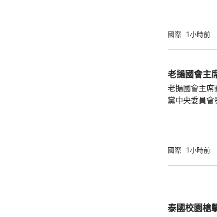
基表示，烏克
截導彈供應問
截導彈，但未
國際
1小時前
導彈定期供應
求，今年年收到
斯基6月在基
老撾國會主
會上曾表示，
老撾國會主席
的愛國者攔截彈
黨中央委員會
四下半旗志哀
國際
1小時前
泰國校園槍