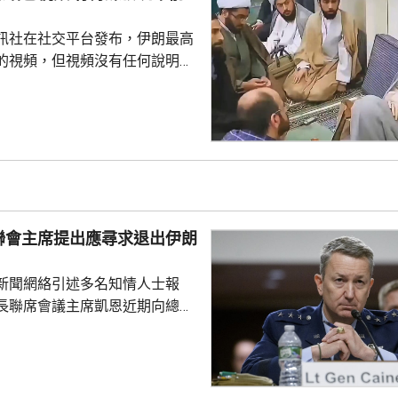
關注。他前年6月同當時的共和
朗普進行電視辯論，出...
訊社在社交平台發布，伊朗最高
的視頻，但視頻沒有任何說明，
時間和內容。不過，有傳媒對比
像在早前伊朗媒體製作的一部關
紀錄片中出現過，當時穆傑塔巴
引述伊朗反
穆傑塔巴從未在美以聯合空襲
何伊朗政府成員。他病情危重，
，可能隨時死亡。 穆傑塔巴
聯會主席提出應尋求退出伊朗
梅內伊出任伊朗最高領...
新聞網絡引述多名知情人士報
長聯席會議主席凱恩近期向總統
高級幕僚、包括副總統萬斯、國
中央情報局局長拉特克利夫等商
級伊朗軍事行動的憂慮，並提出
事的路徑。 CNN說，相較