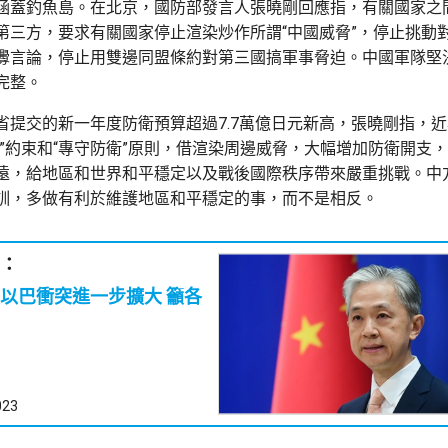
涵蓋釣魚島。在北京，國防部發言人張曉剛回應指，有關國家之
第三方，要求有關國家停止渲染炒作所謂“中國威脅”，停止挑動
釁言論，停止用雙邊同盟條約對第三國搞軍事脅迫。中國軍隊堅
完整。
省提交的新一年度防衛預算超過7.7萬億日元新高，張曉剛指，
法”約束和“專守防衛”原則，借渲染周邊威脅，大幅增加防衛開支
遠，給地區和世界和平穩定以及戰後國際秩序帶來嚴重挑戰。中
訓，多做有利於維護地區和平穩定的事，而不是相反。
：
以巴衝突進一步擴大 籲各
023