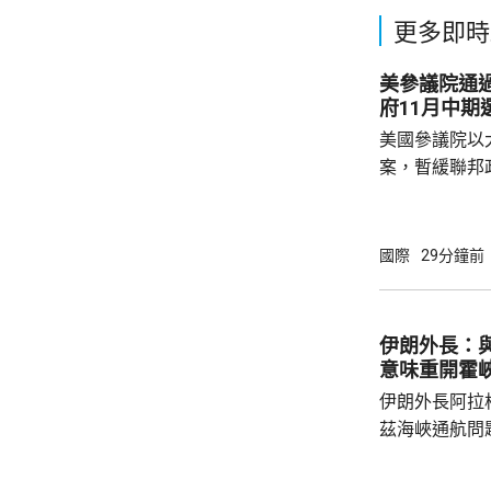
更多即時
美參議院通過臨時
府11月中期
美國參議院以
案，暫緩聯邦
贊成、6票反
政府機構可運作至12
撥款預算在下
國際
29分鐘前
法案能讓聯邦
免在11月中期選舉期
月下旬通過的
伊朗外長：與
過的法案存在
意味重開霍
在9月復會後進
伊朗外長阿拉
茲海峽通航問
重新開放海峽
行，由於技術