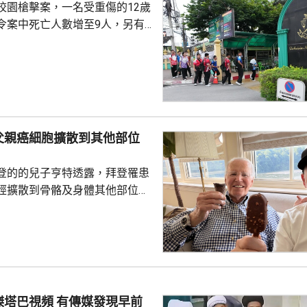
校園槍擊案，一名受重傷的12歲
令案中死亡人數增至9人，另有
4歲少年昨日在家
後，到就讀的中學向師生開槍，
泰國警方繼續調查案件，包括槍
及子彈來源等，計劃明日召開記
調查結果。
父親癌細胞擴散到其他部位
登的的兒子亨特透露，拜登罹患
經擴散到骨骼及身體其他部位，
特接受英國廣播公司訪問時，談
激動，表示看到拜登的病情，令
指癌細胞已經擴散，在很多方面
生活。但強調，拜登仍堅持就公
美國史上年
，在4年任期內，他的年齡及健
頻 有傳媒發現早前