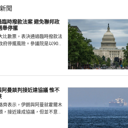
新聞
撥款法案 避免聯邦政
選舉停擺
大比數票，表決通過臨時撥款法
政府停擺風險。參議院是以90票
對下通過撥款法案，大部分聯邦
月11日。 聯邦政府當前
月30日到期。分析人士表示，新
政府在預算到期後繼續運轉，避
間停擺。 美國眾議院上
臨時撥款法案，與參議院今日通
阿曼談判接近達協議 惟不
少許差異，眾議院和參議院預計
峽
行協調，完成...
格齊表示，伊朗與阿曼就霍爾木
題，接近達成協議，但並不意味
。他在記者會說，談判正在進
上的複雜性，正在擬定一條臨時