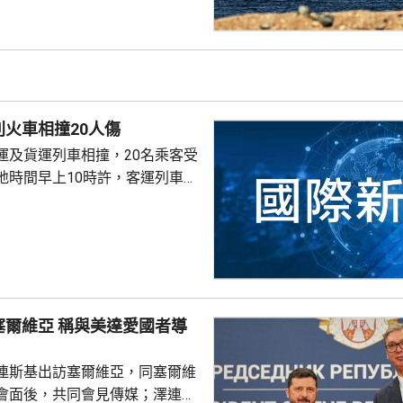
峽還取決於其他條件，包括美國
賠償。 伊朗革命衛隊發
，重開霍爾木茲海峽與伊朗同阿
，而是取決於美國是否完全接受
並停止干涉地區談判。一旦美國
火車相撞20人傷
峽將重新開放。
運及貨運列車相撞，20名乘客受
地時間早上10時許，客運列車當
乘客，在首都薩格勒布以東約60公
貨運列車相撞。客運列車有車廂
形。傷者中，有6人重傷。
與美達愛國者導
連斯基出訪塞爾維亞，同塞爾維
會面後，共同會見傳媒；澤連斯