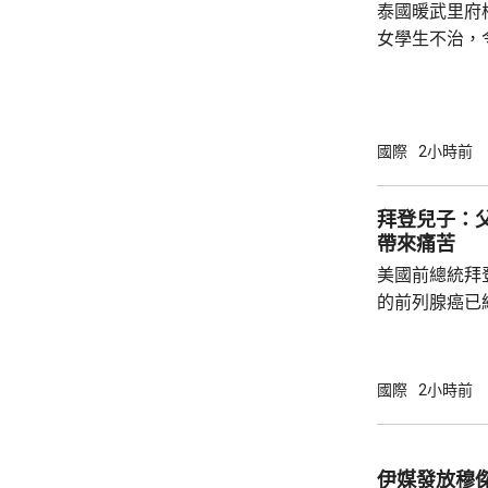
泰國暖武里府
女學生不治，
14人仍然留院治療。 一名1
中槍殺祖父母
再吞槍自殺。
手的犯案動機
國際
2小時前
者會通報初步
拜登兒子：
帶來痛苦
美國前總統拜
的前列腺癌已
帶來痛苦。亨
及父親時情緒
人非常難過，
國際
2小時前
都嚴重影響了
共事務發表意見。 83歲的拜登是
紀最大的總統
伊媒發放穆傑塔巴視