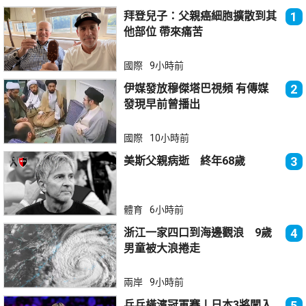
拜登兒子：父親癌細胞擴散到其
1
他部位 帶來痛苦
國際
9小時前
伊媒發放穆傑塔巴視頻 有傳媒
2
發現早前曾播出
國際
10小時前
美斯父親病逝 終年68歲
3
體育
6小時前
浙江一家四口到海邊觀浪 9歲
4
男童被大浪捲走
兩岸
9小時前
乒乓橫濱冠軍賽丨日本3將闖入
5