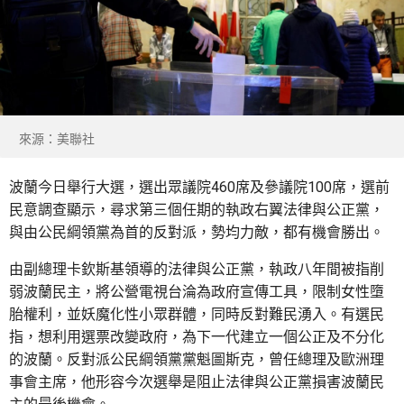
來源：美聯社
波蘭今日舉行大選，選出眾議院460席及參議院100席，選前
民意調查顯示，尋求第三個任期的執政右翼法律與公正黨，
與由公民綱領黨為首的反對派，勢均力敵，都有機會勝出。
由副總理卡欽斯基領導的法律與公正黨，執政八年間被指削
弱波蘭民主，將公營電視台淪為政府宣傳工具，限制女性墮
胎權利，並妖魔化性小眾群體，同時反對難民湧入。有選民
指，想利用選票改變政府，為下一代建立一個公正及不分化
的波蘭。反對派公民綱領黨黨魁圖斯克，曾任總理及歐洲理
事會主席，他形容今次選舉是阻止法律與公正黨損害波蘭民