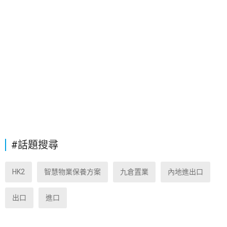
#話題搜尋
HK2
智慧物業保養方案
九倉置業
內地進出口
出口
進口