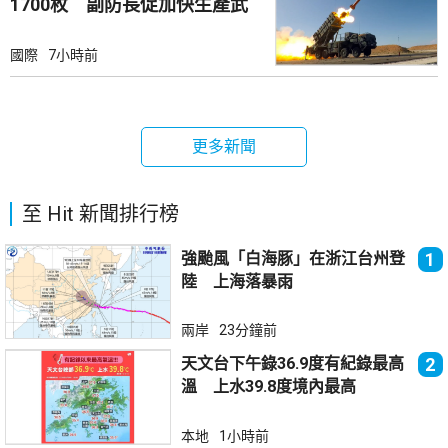
1700枚 副防長促加快生產武
器
國際
7小時前
更多新聞
至 Hit 新聞排行榜
強颱風「白海豚」在浙江台州登
1
陸 上海落暴雨
兩岸
23分鐘前
天文台下午錄36.9度有紀錄最高
2
溫 上水39.8度境內最高
本地
1小時前