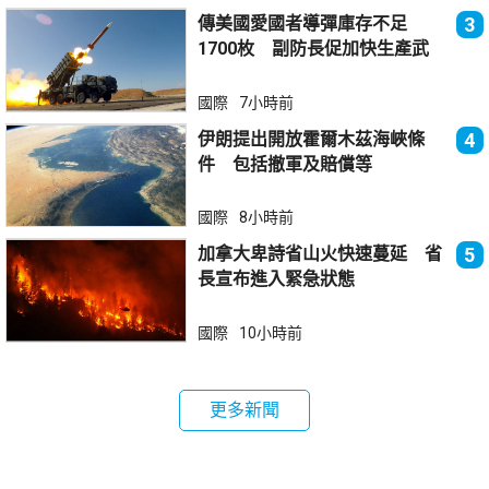
傳美國愛國者導彈庫存不足
3
1700枚 副防長促加快生產武
器
國際
7小時前
伊朗提出開放霍爾木茲海峽條
4
件 包括撤軍及賠償等
國際
8小時前
加拿大卑詩省山火快速蔓延 省
5
長宣布進入緊急狀態
國際
10小時前
更多新聞