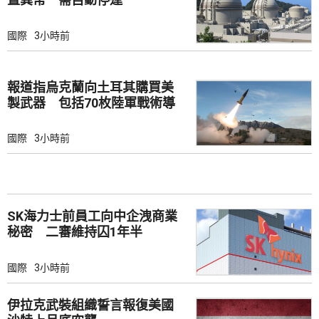
國際
3小時前
報道指烏克蘭向土耳其購買美
製武器 包括70枚陸軍戰術導
彈
國際
3小時前
SK海力士前員工向中企洩商業
秘密 二審維持囚1年半
國際
3小時前
伊拉克武裝組織誓言報復美國