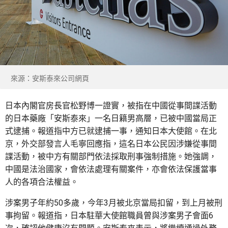
來源：安斯泰來公司網頁
日本內閣官房長官松野博一證實，被指在中國從事間諜活動
的日本藥廠「安斯泰來」一名日籍男高層，已被中國當局正
式逮捕。報道指中方已就逮捕一事，通知日本大使館。在北
京，外交部發言人毛寧回應指，這名日本公民因涉嫌從事間
諜活動，被中方有關部門依法採取刑事強制措施。她強調，
中國是法治國家，會依法處理有關案件，亦會依法保護當事
人的各項合法權益。
涉案男子年約50多歲，今年3月被北京當局扣留，到上月被刑
事拘留。報道指，日本駐華大使館職員曾與涉案男子會面6