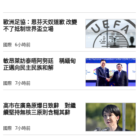
歐洲足協：恩芬天奴道歉 改變
不了抵制世界盃立場
國際
6小時前
敏昂萊訪泰晤阿努廷 稱緬甸
正邁向民主民族和解
國際
7小時前
高市在廣島原爆日致辭 對繼
續堅持無核三原則含糊其辭
國際
7小時前