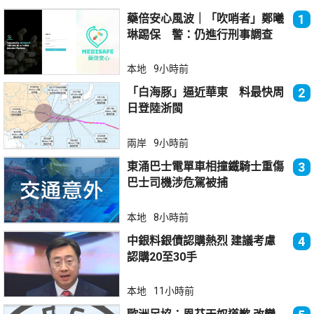
藥倍安心風波｜「吹哨者」鄭曦
1
琳踢保 警：仍進行刑事調查
本地
9小時前
「白海豚」逼近華東 料最快周
2
日登陸浙閩
兩岸
9小時前
東涌巴士電單車相撞鐵騎士重傷
3
巴士司機涉危駕被捕
本地
8小時前
中銀料銀債認購熱烈 建議考慮
4
認購20至30手
本地
11小時前