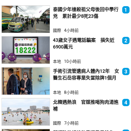
泰國少年槍殺祖父母後回中學行
1
兇 累計最少8死23傷
國際
4小時前
43歲女子遇電話騙案 損失近
2
6900萬元
本地
10小時前
手術引流管遺病人體內12年 女
3
醫生石岳容專業失當除牌1個月
本地
8小時前
北韓遇熱浪 官媒推喝狗肉湯進
4
補
國際
7小時前