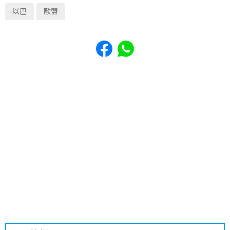
以巴
歐盟
Share to Facebook
Share to WhatsApp