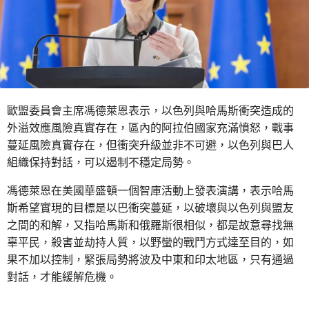
歐盟委員會主席馮德萊恩表示，以色列與哈馬斯衝突造成的
外溢效應風險真實存在，區內的阿拉伯國家充滿憤怒，戰事
蔓延風險真實存在，但衝突升級並非不可避，以色列與巴人
組織保持對話，可以遏制不穩定局勢。
馮德萊恩在美國華盛頓一個智庫活動上發表演講，表示哈馬
斯希望實現的目標是以巴衝突蔓延，以破壞與以色列與盟友
之間的和解，又指哈馬斯和俄羅斯很相似，都是故意尋找無
辜平民，殺害並劫持人質，以野蠻的戰鬥方式達至目的，如
果不加以控制，緊張局勢將波及中東和印太地區，只有通過
對話，才能緩解危機。