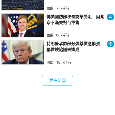
傾銷
國際
7小時前
傳美國防部次長訪華受阻 因北
4
京不滿美對台軍售
國際
8小時前
特朗普承認部分彈藥供應緊張
5
稱霍峽協議未達成
國際
10小時前
更多新聞