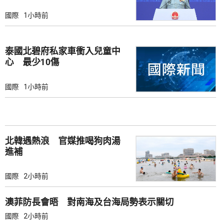
國際
1小時前
泰國北碧府私家車衝入兒童中
心 最少10傷
國際
1小時前
北韓遇熱浪 官媒推喝狗肉湯
進補
國際
2小時前
澳菲防長會晤 對南海及台海局勢表示關切
國際
2小時前