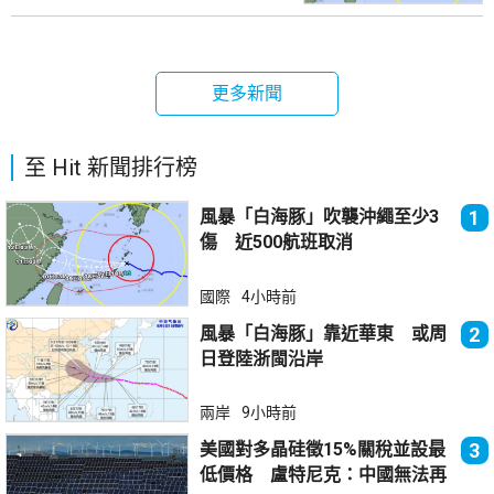
更多新聞
至 Hit 新聞排行榜
風暴「白海豚」吹襲沖繩至少3
1
傷 近500航班取消
國際
4小時前
風暴「白海豚」靠近華東 或周
2
日登陸浙閩沿岸
兩岸
9小時前
美國對多晶硅徵15%關稅並設最
3
低價格 盧特尼克：中國無法再