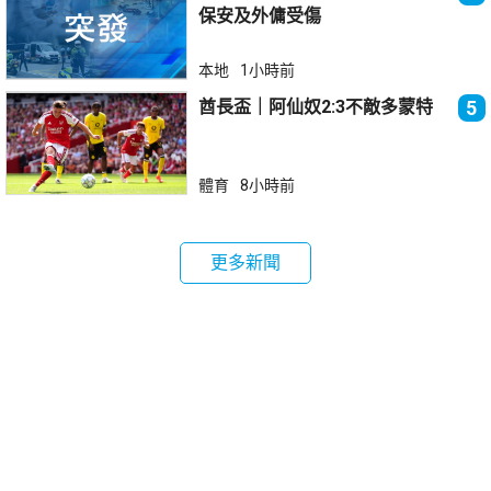
保安及外傭受傷
本地
1小時前
酋長盃｜阿仙奴2:3不敵多蒙特
5
體育
8小時前
更多新聞