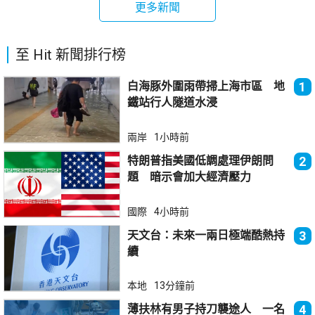
更多新聞
至 Hit 新聞排行榜
白海豚外圍雨帶掃上海市區 地
1
鐵站行人隧道水浸
兩岸
1小時前
特朗普指美國低調處理伊朗問
2
題 暗示會加大經濟壓力
國際
4小時前
天文台：未來一兩日極端酷熱持
3
續
本地
13分鐘前
薄扶林有男子持刀襲途人 一名
4