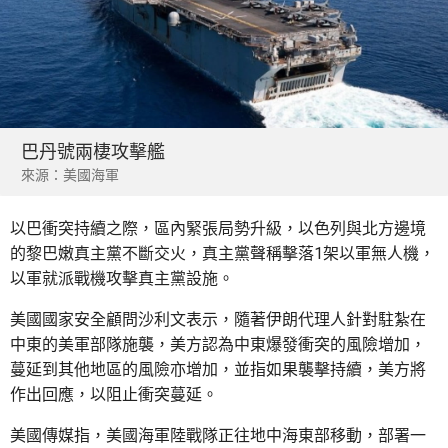
巴丹號兩棲攻擊艦
來源：美國海軍
以巴衝突持續之際，區內緊張局勢升級，以色列與北方邊境
的黎巴嫩真主黨不斷交火，真主黨聲稱擊落1架以軍無人機，
以軍就派戰機攻擊真主黨設施。
美國國家安全顧問沙利文表示，隨著伊朗代理人針對駐紮在
中東的美軍部隊施襲，美方認為中東爆發衝突的風險增加，
蔓延到其他地區的風險亦增加，並指如果襲擊持續，美方將
作出回應，以阻止衝突蔓延。
美國傳媒指，美國海軍陸戰隊正往地中海東部移動，部署一