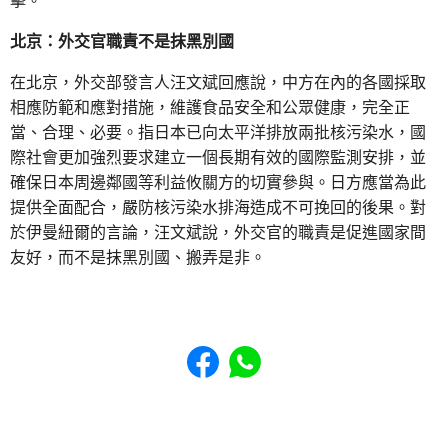
擊。
北京：外交官職責不是抹黑別國
在北京，外交部發言人汪文斌回應說，中方在內的各國採取
相應防範和應對措施，維護食品安全和公眾健康，完全正
當、合理、必要。指日本已向太平洋排放兩批核污染水，國
際社會更加強烈要求建立一個長期有效的國際監測安排，並
確保日本周邊鄰國等利益攸關方的切實參與。日方應當為此
提供全面配合，嚴防核污染水排海造成不可挽回的後果。對
於伊曼紐爾的言論，汪文斌說，外交官的職責是促進國家間
友好，而不是抹黑別國、搬弄是非。
Share to Facebook
Share to WhatsApp