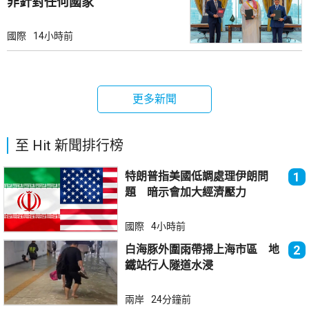
非針對任何國家
國際
14小時前
更多新聞
至 Hit 新聞排行榜
特朗普指美國低調處理伊朗問
1
題 暗示會加大經濟壓力
國際
4小時前
白海豚外圍雨帶掃上海市區 地
2
鐵站行人隧道水浸
兩岸
24分鐘前