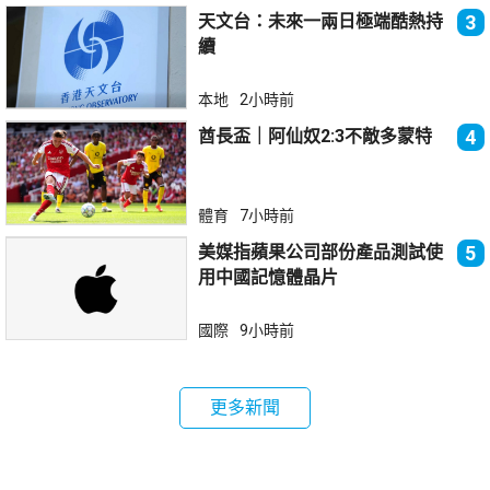
天文台：未來一兩日極端酷熱持
3
續
本地
2小時前
酋長盃｜阿仙奴2:3不敵多蒙特
4
體育
7小時前
美媒指蘋果公司部份產品測試使
5
用中國記憶體晶片
國際
9小時前
更多新聞