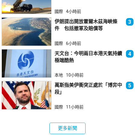
器
國際
4小時前
伊朗提出開放霍爾木茲海峽條
3
件 包括撤軍及賠償等
國際
6小時前
天文台：今明兩日本港天氣持續
4
極端酷熱
本地
10小時前
萬斯指美伊衝突正處於「博弈中
5
段」
國際
11小時前
更多新聞