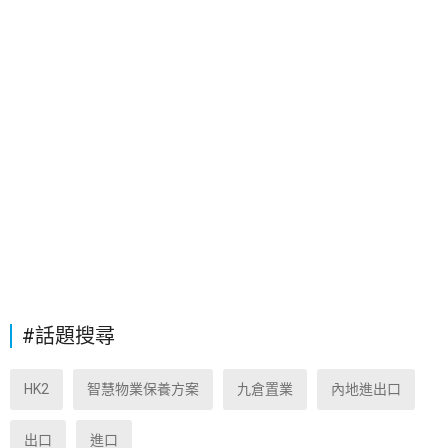
#話題搜尋
HK2
智慧物業保養方案
九倉置業
內地進出口
出口
進口