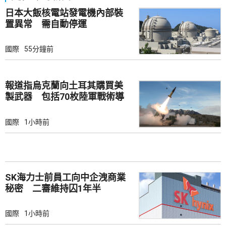
日本大飯核電站發電機內部裝
置異常 需自動停運
國際
55分鐘前
報道指烏克蘭向土耳其購買美
製武器 包括70枚陸軍戰術導
彈
國際
1小時前
SK海力士前員工向中企洩商業
秘密 二審維持囚1年半
國際
1小時前