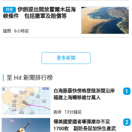
伊朗提出開放霍爾木茲海
精選
峽條件 包括撤軍及賠償等
國際
6小時前
更多新聞
至 Hit 新聞排行榜
白海豚最快傍晚登陸浙閩沿岸
1
福建上海轉移逾廿萬人
兩岸
13分鐘前
傳美國愛國者導彈庫存不足
2
1700枚 副防長促加快生產武