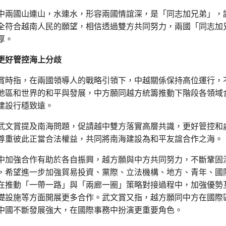
中兩國山連山，水連水，形容兩國情誼深，是「同志加兄弟」，
全符合越南人民的願望，相信透過雙方共同努力，兩國「同志加
厚。
更好管控海上分歧
賞時指，在兩國領導人的戰略引領下，中越關係保持高位運行，
地區和世界的和平與發展，中方願同越方統籌推動下階段各領域
建設行穩致遠。
武文賞提及南海問題，促請越中雙方落實高層共識，更好管控和
尊重彼此正當合法權益，共同將南海建設為和平友誼合作之海。
中加強合作有助於各自振興，越方願與中方共同努力，不斷鞏固
，希望進一步加強貿易投資、黨際、立法機構、地方、青年、國
在推動「一帶一路」與「兩廊一圈」策略對接過程中，加強優勢
礎設施等方面開展更多合作。武文賞又指，越方願同中方在國際
中國不斷發展強大，在國際事務中扮演更重要角色。