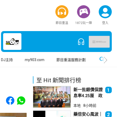
節目重溫
1872玩一陣
登入
搜尋
DJ主持
my903.com
節目重溫服務計劃
至 Hit 新聞排行榜
新一批銀債保證
1
息率4.25厘 政
Share to Facebook
Share to WhatsApp
府：參考市況具
本地
8小時前
吸引力
藥倍安心風波｜
2