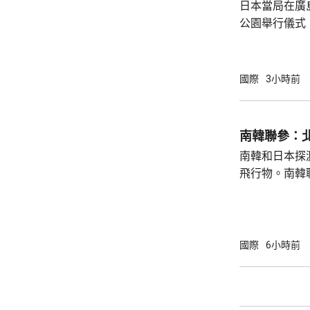
日本當局在廣
問中國、印度和
公園舉行儀式
首相高市早苗
則」，作為世
為實現無核武
國際
3小時前
過，日本傳媒
原則」的表態
持無核三原則
南韓聯參：
持有關原則。
南韓和日本探
絕就修訂「安保
飛行物。南韓
發射短程彈道
共享北韓彈道
次是北韓時隔
年以來的第1
國際
6小時前
區級的「乙支
為，北韓今次
展示軍事威懾