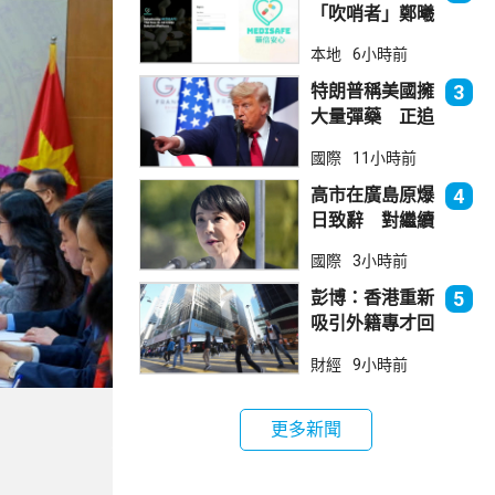
「吹哨者」鄭曦
琳踢保 警：仍
本地
6小時前
進行刑事調查
特朗普稱美國擁
3
大量彈藥 正追
捕叛國「洩密
國際
11小時前
者」
高市在廣島原爆
4
日致辭 對繼續
堅持無核三原則
國際
3小時前
含糊其辭
彭博：香港重新
5
吸引外籍專才回
流
財經
9小時前
更多新聞