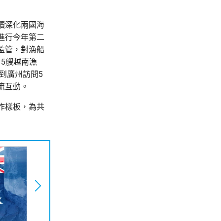
續深化兩國海
進行今年第二
監管，對漁船
35艘越南漁
到廣州訪問5
流互動。
作樣板，為共