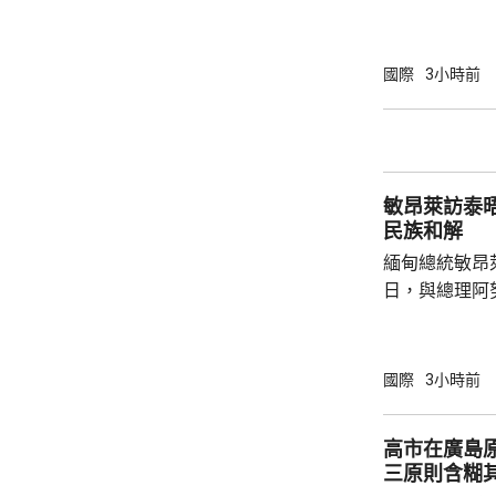
下台壓力。國
特召開緊急危
歉；國際足協
國際
3小時前
天奴，但承認
誤，已致函理
諾會確保類似事件不再
恩芬天奴作出
敏昂萊訪泰
等國際足協相關
民族和解
緬甸總統敏昂
日，與總理阿
新邁向民主，
達成民族和解
關係，並尋求
國際
3小時前
就祝賀敏昂萊
盟事務。兩人
高市在廣島
蓋緬甸籍勞工
三原則含糊
理，以及太空觀測技術