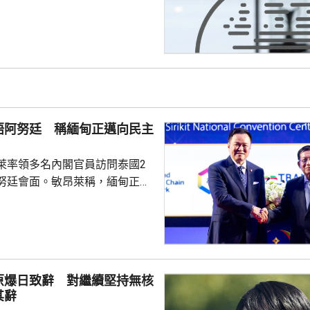
際足協領導層在摩洛哥首都拉巴
機會議，恩芬天奴承認錯誤及道
會後發聲明，重申全力支持恩芬
出售賽事股權的計劃是犯下錯
事會和211個成員協會道歉，承
發生。 歐洲足協表示，
道歉，改變不了他們抵制世界盃
晤阿努廷 稱緬甸正邁向民主
賽事的立場，他們對恩芬...
萊率領多名內閣官員訪問泰國2
努廷會面。敏昂萊稱，緬甸正重
新政府正致力恢復穩定與和平、
；外交方面，將與鄰國干固友好
與東盟建立更良好關係。阿努廷
當選總統，又指支持緬甸參與東
又見證簽署多項諒解備忘錄，涵
原爆日致辭 對繼續堅持無核
問題、流經兩國河流的水質管
其辭
等。 今次是敏昂萊繼訪