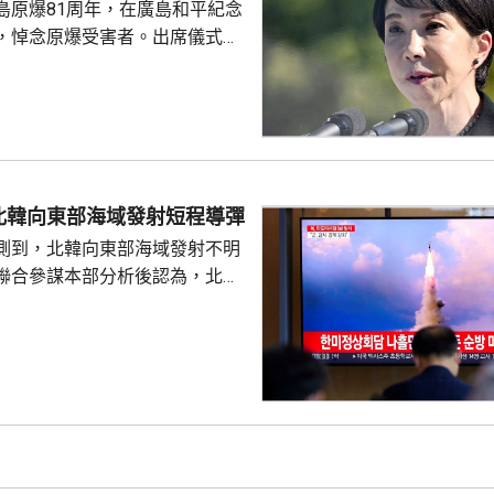
島原爆81周年，在廣島和平紀念
老撾後，近月出訪的第四個...
，悼念原爆受害者。出席儀式的
致辭時指，日本堅持「無核三原
界上唯一遭受核爆的國家，肩負
世界而繼續不懈努力的使命。 不
分析，高市致辭中有關「無核三
含糊其辭，雖然提到日本現在堅
，但並未明確表示日本將繼續堅
北韓向東部海域發射短程導彈
 高市在儀式結束後的記者會亦拒
測到，北韓向東部海域發射不明
三文件」時是否堅持...
聯合參謀本部分析後認為，北韓
導彈，加強監視警戒，並與美日
導彈的信息，保持戒備態勢。 今
42日再度發射彈道導彈，也是今
0次。美國與南韓今個月將舉行戰
自由護盾」聯合軍演，分析認
試射導彈是向美韓表達不滿，並
。