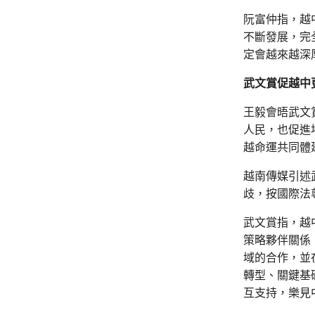
阮富仲指，越
不斷發展，完
定會越來越深
武文賞促越中
王毅會晤武文
人民，也促進
越命運共同體
越南傳媒引述
歧，按國際法
武文賞指，越
策略夥伴關係
域的合作，並
轉型、關鍵基
互支持，樂見