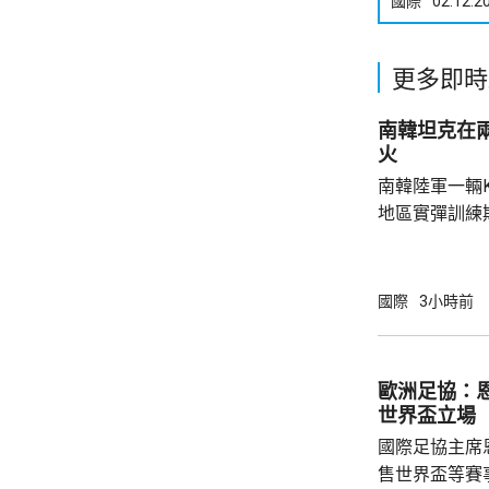
國際
02.12.2
更多即時
南韓坦克在
火
南韓陸軍一輛
地區實彈訓練
事發在京畿道
處射擊訓練場
甲旅，上午完
國際
3小時前
起火，火勢由
火海。報道指
人員，要求停
歐洲足協：
部門正調查起
世界盃立場
國際足協主席
售世界盃等賽