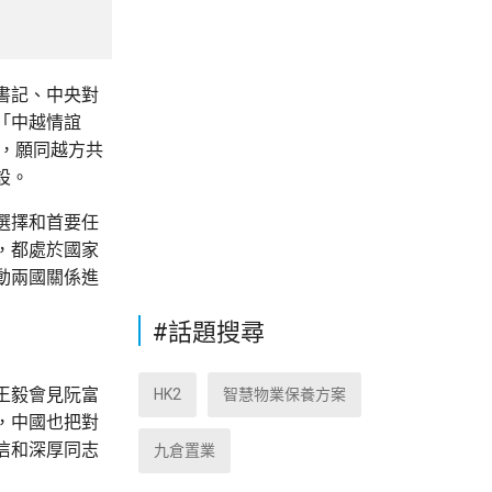
書記、中央對
「中越情誼
，願同越方共
設。
選擇和首要任
，都處於國家
動兩國關係進
#話題搜尋
王毅會見阮富
HK2
智慧物業保養方案
，中國也把對
信和深厚同志
九倉置業