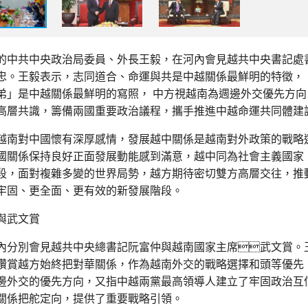
的中共中央政治局委員、外長王毅，在河內會見越共中央書記處
忠。王毅表示，志同道合、命運與共是中越關係最鮮明的特徵，
弟」是中越關係最鮮明的寫照， 中方視越南為週邊外交優先方向
高層共識，籌備兩國重要政治議程，攜手推進中越命運共同體建
越南對中國懷有深厚感情，發展越中關係是越南對外政策的戰略
國關係保持良好正面發展動能感到滿意，越中同為社會主義國家
段，面對複雜多變的世界局勢，越方期待密切雙方高層交往，推
牢固、更全面、更有效的新發展階段。
​與武文賞
內分別會見越共中央總書記阮富仲與越南國家主席武文賞。
讚賞越方始終把對華關係，作為越南外交的戰略選擇和頭等優先
邊外交的優先方向，又指中越兩黨最高領導人建立了牢固政治互
關係把舵定向，提供了重要戰略引領。