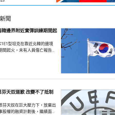
023
新聞
兩韓邊界附近實彈訓練期間起
K1E1型坦克在靠近北韓的邊境
期間起火，未有人員傷亡報告。
抱川市、距離兩韓邊界25公里一
，出事坦克來自第五軍團第五裝
成射擊訓練、前往集結地點途中
動力艙開始蔓延，全車其後陷入
，其他坦克發現後隨即通知車組
車並安全疏散，南韓軍方和消防
恩芬天奴道歉 改變不了抵制
火原因。
恩芬天奴在巨大壓力下，放棄出
事股權的融資計劃後，繼績面臨