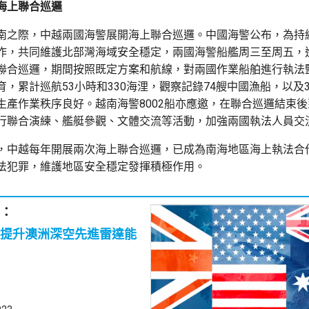
海上聯合巡邏
南之際，中越兩國海警展開海上聯合巡邏。中國海警公布，為持
作，共同維護北部灣海域安全穩定，兩國海警船艦周三至周五，
聯合巡邏，期間按照既定方案和航線，對兩國作業船舶進行執法
，累計巡航53小時和330海浬，觀察記錄74艘中國漁船，以及
生產作業秩序良好。越南海警8002船亦應邀，在聯合巡邏結束後
行聯合演練、艦艇參觀、文體交流等活動，加強兩國執法人員交
，中越每年開展兩次海上聯合巡邏，已成為南海地區海上執法合
法犯罪，維護地區安全穩定發揮積極作用。
：
提升澳洲深空先進雷達能