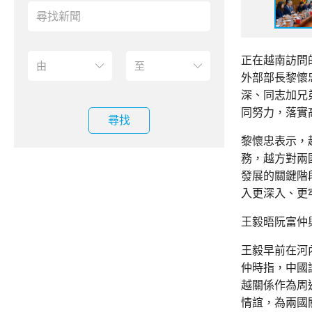
正在越南訪問
外部部長黎懷
深、同志加兄
同努力，落實
尋找
黎懷忠表示，
務，越方對兩
發展的關鍵階
入更深入、更
王毅晤阮富仲​
王毅早前在河
仲時指，中國
越關係作為周
情誼，為兩國