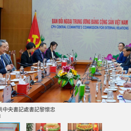
共中央書記處書記黎懷忠
部