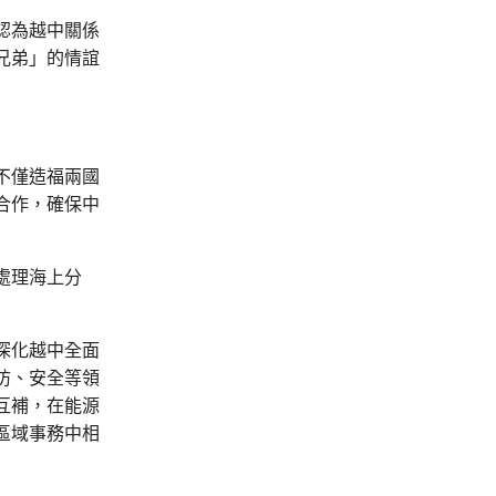
認為越中關係
兄弟」的情誼
不僅造福兩國
合作，確保中
處理海上分
深化越中全面
防、安全等領
互補，在能源
區域事務中相