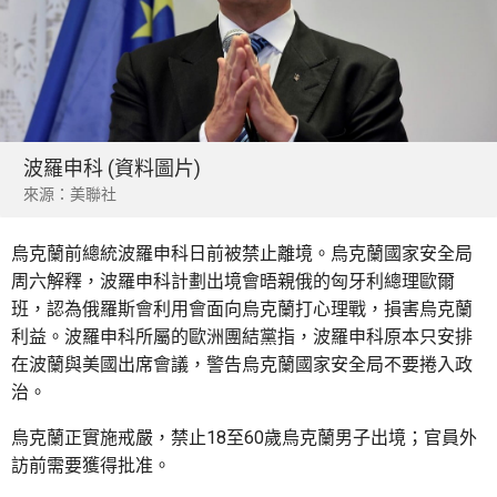
波羅申科 (資料圖片)
來源：美聯社
烏克蘭前總統波羅申科日前被禁止離境。烏克蘭國家安全局
周六解釋，波羅申科計劃出境會晤親俄的匈牙利總理歐爾
班，認為俄羅斯會利用會面向烏克蘭打心理戰，損害烏克蘭
利益。波羅申科所屬的歐洲團結黨指，波羅申科原本只安排
在波蘭與美國出席會議，警告烏克蘭國家安全局不要捲入政
治。
烏克蘭正實施戒嚴，禁止18至60歲烏克蘭男子出境；官員外
訪前需要獲得批准。