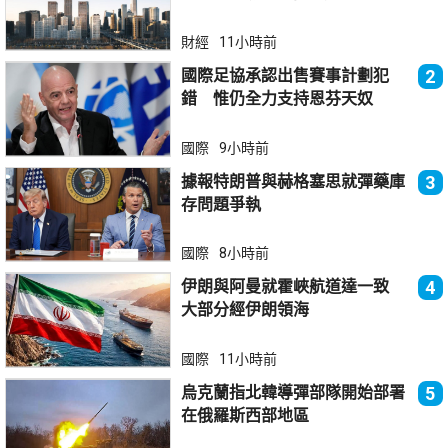
財經
11小時前
國際足協承認出售賽事計劃犯
2
錯 惟仍全力支持恩芬天奴
國際
9小時前
據報特朗普與赫格塞思就彈藥庫
3
存問題爭執
國際
8小時前
伊朗與阿曼就霍峽航道達一致
4
大部分經伊朗領海
國際
11小時前
烏克蘭指北韓導彈部隊開始部署
5
在俄羅斯西部地區