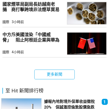
國家煙草局副局長訪越南老
撾 商打擊跨境非法煙草貿易
國際
3小時前
中方斥美國渲染「中國威
脅」 阻止阿根廷企業與華為
合作
國際
4小時前
更多新聞
至 Hit 新聞排行榜
據報內地對境外保單收益徵稅
1
20% 保誠滙控倫敦股價急跌