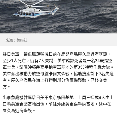
來源：美聯社
駐日美軍一架魚鷹運輸機日前在鹿兒島縣屋久島近海墜毀，
至少1人死亡，仍有7人失蹤。美軍確認死者是一名24歲是空
軍士兵，隸屬沖繩縣嘉手納空軍基地的第353特種作戰大隊。
美軍派出核動力航空母艦卡爾文森號，協助搜索餘下7名失蹤
者。屋久島漁民在海上打撈到部分魚鷹機殘骸，已移交美
方。
出事魚鷹機隸屬駐日美軍東京橫田基地，上周三運載8人由山
口縣美軍岩國基地出發，前往沖繩美軍嘉手納基地，途中在
屋久島近海墜毀。