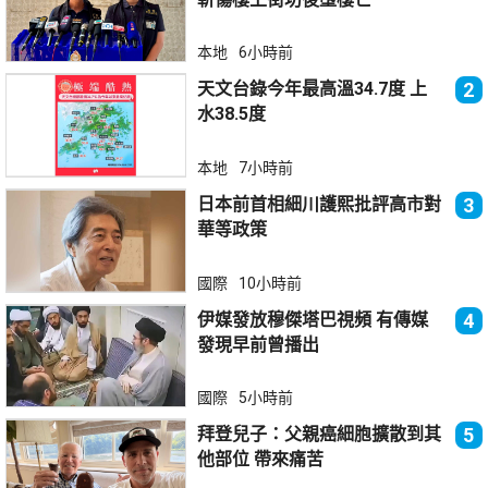
本地
6小時前
天文台錄今年最高溫34.7度 上
2
水38.5度
本地
7小時前
日本前首相細川護熙批評高市對
3
華等政策
國際
10小時前
伊媒發放穆傑塔巴視頻 有傳媒
4
發現早前曾播出
國際
5小時前
拜登兒子：父親癌細胞擴散到其
5
他部位 帶來痛苦