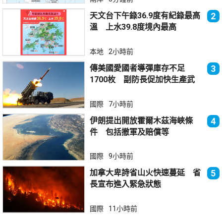
天文台下午錄36.9度有紀錄最高
2
溫 上水39.8度境內最高
本地
2小時前
傳美國愛國者導彈庫存不足
3
1700枚 副防長促加快生產武
器
國際
7小時前
伊朗提出開放霍爾木茲海峽條
4
件 包括撤軍及賠償等
國際
9小時前
加拿大卑詩省山火快速蔓延 省
5
長宣布進入緊急狀態
國際
11小時前