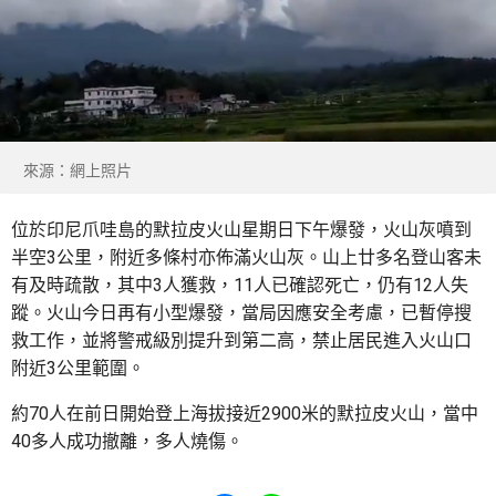
來源：網上照片
位於印尼爪哇島的默拉皮火山星期日下午爆發，火山灰噴到
半空3公里，附近多條村亦佈滿火山灰。山上廿多名登山客未
有及時疏散，其中3人獲救，11人已確認死亡，仍有12人失
蹤。火山今日再有小型爆發，當局因應安全考慮，已暫停搜
救工作，並將警戒級別提升到第二高，禁止居民進入火山口
附近3公里範圍。
約70人在前日開始登上海拔接近2900米的默拉皮火山，當中
40多人成功撤離，多人燒傷。
Share to Facebook
Share to WhatsApp