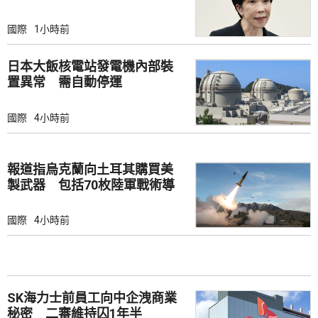
國際
1小時前
日本大飯核電站發電機內部裝
置異常 需自動停運
國際
4小時前
報道指烏克蘭向土耳其購買美
製武器 包括70枚陸軍戰術導
彈
國際
4小時前
SK海力士前員工向中企洩商業
秘密 二審維持囚1年半