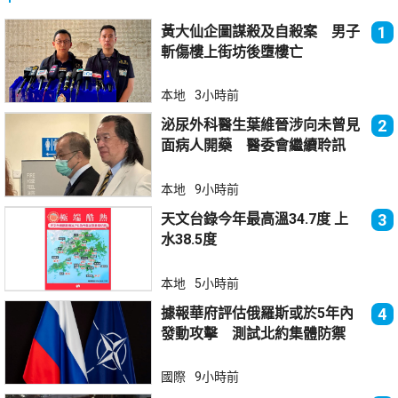
黃大仙企圖謀殺及自殺案 男子
1
斬傷樓上街坊後墮樓亡
本地
3小時前
泌尿外科醫生葉維晉涉向未曾見
2
面病人開藥 醫委會繼續聆訊
本地
9小時前
天文台錄今年最高溫34.7度 上
3
水38.5度
本地
5小時前
據報華府評估俄羅斯或於5年內
4
發動攻擊 測試北約集體防禦
國際
9小時前