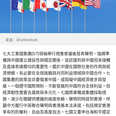
來源：Shutterstock
七大工業國集團(G7)領袖舉行視像會議後發表聲明，強調準
備與中國建立建設性與穩定關係，並認識到與中國坦承接觸
及直接表達關切的重要性。鑑於中國在國際社會的作用與經
濟規模，有必要在全球挑戰與共同利益領域與中國合作。七
國集團的政策並非要傷害中國，或阻礙中國經濟進步與發
展。一個遵守國際規則、不斷發展的中國符合全球利益。但
經濟韌性需要去風險與多元化，七國將單獨或集體採取措
施，減少在關鍵供應鏈的過度依賴。聲明同時提到香港，呼
籲中方履行中英聯合聲明與香港基本法承諾，包括規定香港
享有的的權利、自由及高度自治。七國又重申台海和平穩定