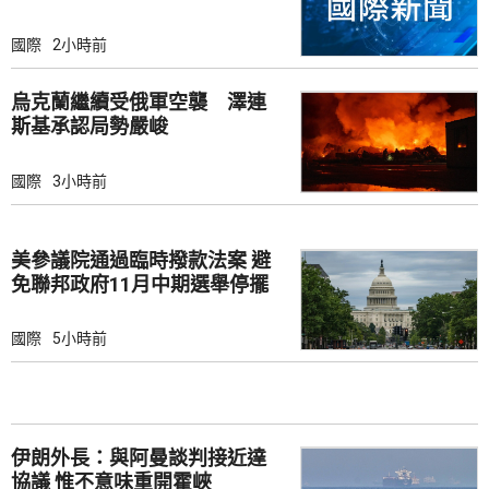
國際
2小時前
烏克蘭繼續受俄軍空襲 澤連
斯基承認局勢嚴峻
國際
3小時前
美參議院通過臨時撥款法案 避
免聯邦政府11月中期選舉停擺
國際
5小時前
伊朗外長：與阿曼談判接近達
協議 惟不意味重開霍峽