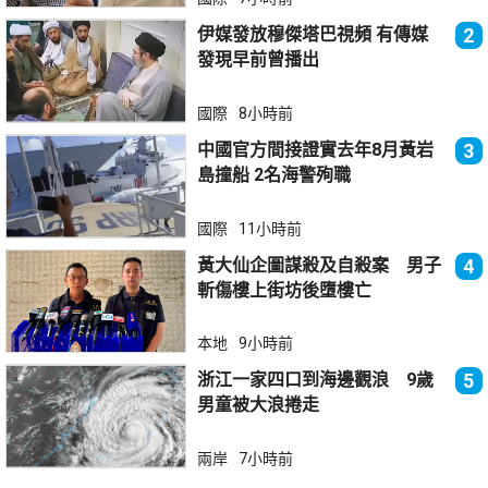
伊媒發放穆傑塔巴視頻 有傳媒
2
發現早前曾播出
國際
8小時前
中國官方間接證實去年8月黃岩
3
島撞船 2名海警殉職
國際
11小時前
黃大仙企圖謀殺及自殺案 男子
4
斬傷樓上街坊後墮樓亡
本地
9小時前
浙江一家四口到海邊觀浪 9歲
5
男童被大浪捲走
兩岸
7小時前