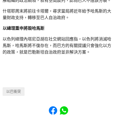
解組織的政治綱領，就有空間談判，認為巴人不應該分裂。
什塔耶周末將前往卡塔爾，尋求當局將近年給予哈馬斯的大
量財政支持，轉移至巴人自治政府。
以總理重申將毀哈馬斯
以色列總理內塔尼亞胡在社交網站回應指，以色列將消滅哈
馬斯，哈馬斯將不復存在，而巴方的有關提議只會強化以方
的政策，就是巴勒斯坦自治政府並非解決方案。
以巴衝突
Share to Facebook
Share to WhatsApp