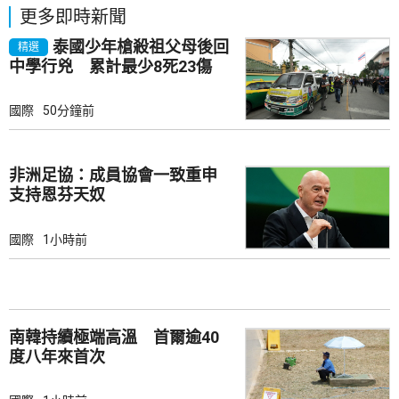
更多即時新聞
泰國少年槍殺祖父母後回
精選
中學行兇 累計最少8死23傷
國際
50分鐘前
非洲足協：成員協會一致重申
支持恩芬天奴
國際
1小時前
南韓持續極端高溫 首爾逾40
度八年來首次