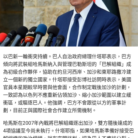
以巴新一輪衝突持續。巴人自治政府總理什塔耶表示，巴方
傾向將武裝組哈馬斯納入與管理巴勒斯坦的「巴解組織」成
為初級合作夥伴，協助在約旦河西岸、加沙和東耶路撒冷建
立一個新的獨立國家。什塔耶接受彭博社訪問時表示，美國
官員本星期較早時曾與他會面，合作制定戰後加沙的計劃，
一致認為以色列不應重新佔領加沙、縮小加沙範圍以建立緩
衝區，或驅逐巴人。他強調，巴方不會跟從以方的軍事計
劃，目前正與國際社會合作建立所需機制。
哈馬斯在2007年內戰將巴解組織逐出加沙，雙方隨後達成的
4項協議至今尚未執行。什塔耶指，如果哈馬斯準備好接受巴