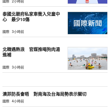
國際
2小時前
泰國北碧府私家車衝入兒童中
心 最少10傷
國際
3小時前
北韓遇熱浪 官媒推喝狗肉湯
進補
國際
3小時前
澳菲防長會晤 對南海及台海局勢表示關切
國際
4小時前