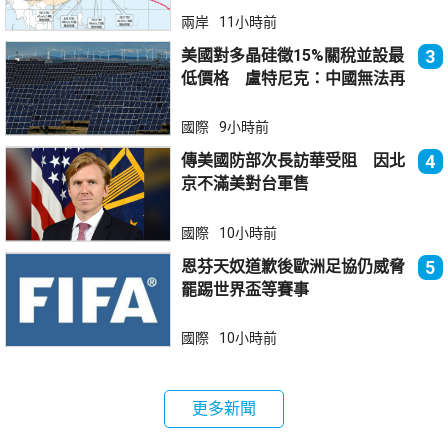
兩岸
11小時前
美國對多晶硅徵15%關稅並設最
3
低價格 盧特尼克：中國無法再
傾銷
國際
9小時前
傳美國防部次長訪華受阻 因北
4
京不滿美對台軍售
國際
10小時前
恩芬天奴道歉後歐洲足協仍威脅
5
罷踢世界盃等賽事
國際
10小時前
更多新聞