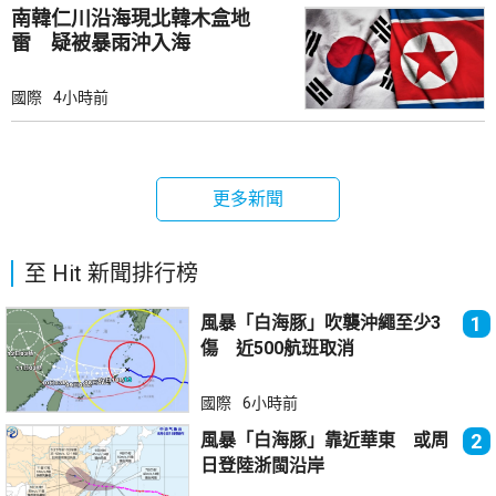
南韓仁川沿海現北韓木盒地
雷 疑被暴雨沖入海
國際
4小時前
更多新聞
至 Hit 新聞排行榜
風暴「白海豚」吹襲沖繩至少3
1
傷 近500航班取消
國際
6小時前
風暴「白海豚」靠近華東 或周
2
日登陸浙閩沿岸