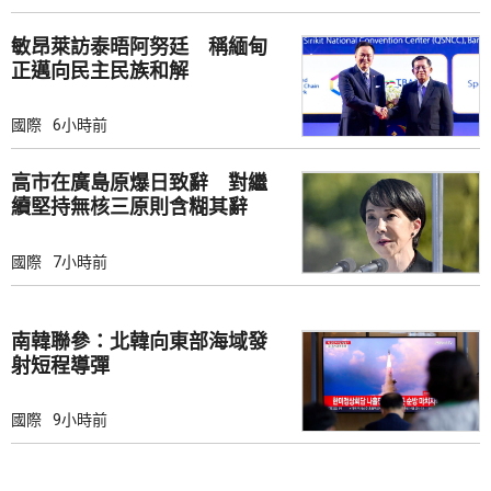
敏昂萊訪泰晤阿努廷 稱緬甸
正邁向民主民族和解
國際
6小時前
高市在廣島原爆日致辭 對繼
續堅持無核三原則含糊其辭
國際
7小時前
南韓聯參：北韓向東部海域發
射短程導彈
國際
9小時前