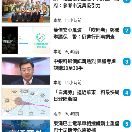
府：參考市況具吸引力
本地
11小時前
藥倍安心風波｜「吹哨者」鄭曦
2
琳踢保 警：仍進行刑事調查
本地
9小時前
中銀料銀債認購熱烈 建議考慮
3
認購20至30手
本地
11小時前
「白海豚」逼近華東 料最快周
4
日登陸浙閩
兩岸
9小時前
東涌巴士電單車相撞鐵騎士重傷
5
巴士司機涉危駕被捕