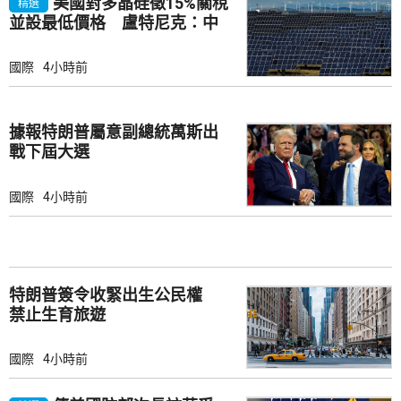
美國對多晶硅徵15%關稅
精選
並設最低價格 盧特尼克：中
國無法再傾銷
國際
4小時前
據報特朗普屬意副總統萬斯出
戰下屆大選
國際
4小時前
特朗普簽令收緊出生公民權
禁止生育旅遊
國際
4小時前