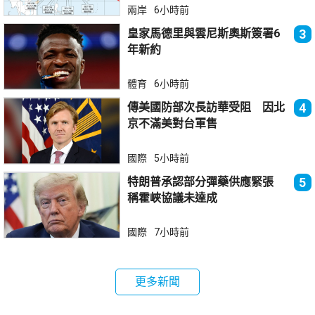
兩岸
6小時前
皇家馬德里與雲尼斯奧斯簽署6
3
年新約
體育
6小時前
傳美國防部次長訪華受阻 因北
4
京不滿美對台軍售
國際
5小時前
特朗普承認部分彈藥供應緊張
5
稱霍峽協議未達成
國際
7小時前
更多新聞