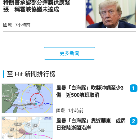
特朗普承認部分彈藥供應緊
張 稱霍峽協議未達成
國際
7小時前
更多新聞
至 Hit 新聞排行榜
風暴「白海豚」吹襲沖繩至少3
1
傷 近500航班取消
國際
1小時前
風暴「白海豚」靠近華東 或周
2
日登陸浙閩沿岸