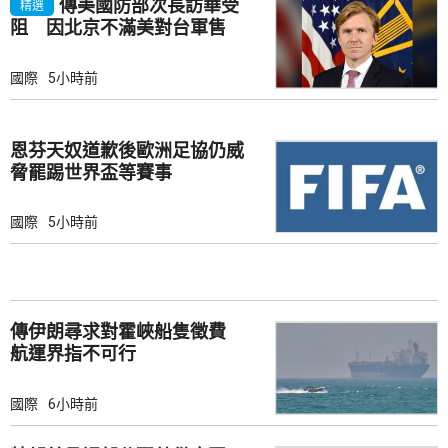
傳美國防部次長訪華受
精選
阻 因北京不滿美對台軍售
國際
5小時前
恩芬天奴道歉後歐洲足協仍威
脅罷踢世界盃等賽事
國際
5小時前
傳伊朗尋求對霍峽船隻徵費
航運界指不可行
國際
6小時前