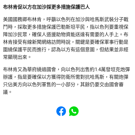
布林肯促以方在加沙採更多措施保護巴人
美國國務卿布林肯，呼籲以色列在加沙與哈馬斯武裝分子戰
鬥時，採取更多措施保護巴勒斯坦平民，指以色列要重視保
障加沙民眾，確保人道援助物資能送達有需要的人手上。布
林肯接受有線新聞網絡訪問時說，關鍵是要確保軍事行動是
圍繞保護平民而進行，認為以方有這個意圖，但結果並非經
常顯現出來。
布林肯又為華府繞過國會，向以色列出售約1.4萬發坦克炮彈
辦護，指是要確保以方獲得防衛所需對抗哈馬斯，有關炮彈
只佔美方向以色列軍售的一小部分，其餘仍要交由國會審
議。
Share to Facebook
Share to WhatsApp