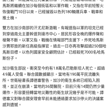
馬斯將繼續在加沙每個街區和以軍作戰，又指在早前短暫火
恢復戰鬥10日以來，已經摧毀以色列180輛運兵車、戰車和
推土機。
雙方在加沙南部的汗尤尼斯激戰，有報道指以軍的坦克已經
到穿過南北主要幹道到達市中心，居民形容全晚的爆炸聲和
槍聲不斷。以軍又指，戰機在情報部門支援下，炸死哈馬斯
沙賈耶旅的新任高級指揮官，過去一日亦再攻擊超過250個哈
馬斯目標。以色列國家安全顧問估計，已經殺死7000名哈馬
斯份子。
加沙衛生部說，衝突至今約有1.8萬名巴勒斯坦人死亡，超過
4.9萬人受傷。聯合國數據顯示，當地有190萬平民流離失
所。世衛秘書長譚德塞警告，加沙的衛生系統已經陷入困
境，並正在崩潰，當地的36間醫院，目前只有14間仍然少量
運作，形容要扭轉當地災難性的衛生狀況幾乎是不可能。譚
德塞又對聯合國安理會早前未能通過要求加沙停火的決議案
感到遺憾。