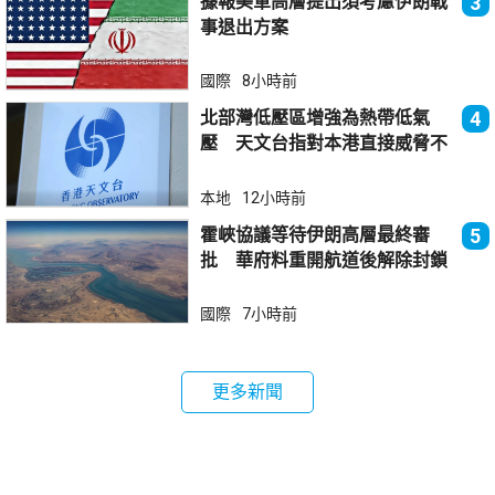
據報美軍高層提出須考慮伊朗戰
3
事退出方案
國際
8小時前
北部灣低壓區增強為熱帶低氣
4
壓 天文台指對本港直接威脅不
大
本地
12小時前
霍峽協議等待伊朗高層最終審
5
批 華府料重開航道後解除封鎖
國際
7小時前
更多新聞