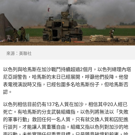
來源：美聯社
以色列與哈馬斯在加沙戰鬥持續超過2個月，以色列總理內塔
尼亞胡警告，哈馬斯的末日已經展開，呼籲他們投降。他發
表電視演說時又指，已經包圍多名哈馬斯份子，但哈馬斯否
認。
以色列相信目前仍有137名人質在加沙，相信其中20人經已
死亡。有哈馬斯的分支武裝組織指，以色列將無法以「失敗
的軍事行動」救回任何一名人質，只有就交換人質和囚犯進
行談判，才能讓人質重獲自由。組織又指以色列對加沙的地
面行動，未能實現任何重要目標，只是隨意破壞和殺害，哈