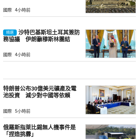
國際
4小時前
沙特巴基斯坦土耳其簽防
精選
務協議 伊朗籲穆斯林團結
國際
4小時前
特朗普公布30億美元礦產及電
池投資 減少對中國等依賴
國際
5小時前
俄羅斯指萊比錫無人機事件是
「捏造挑釁」