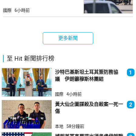
國際
6小時前
更多新聞
至 Hit 新聞排行榜
沙特巴基斯坦土耳其簽防務協
1
議 伊朗籲穆斯林團結
國際
4小時前
黃大仙企圖謀殺及自殺案一死一
2
傷
本地
58分鐘前