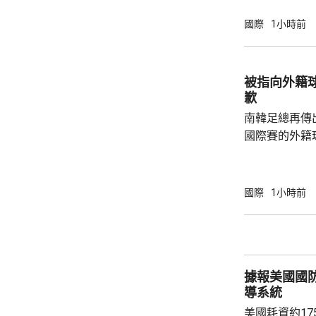
中部地區下午
天氣。 高溫天氣可能引致健康問題。南韓當局
國際
1小時前
公布，與高溫
兩倍；2011至
2016至202
被指向外籍
落，但仍有6
歉
例亦有所增加，.
南韓足總再傳
國際賽的外籍
六發聲明致歉
公眾失望和擔
革，保證加強
國際
1小時前
足公眾的期望。 南韓傳媒近日報道，20
一份政府審計報
月至翌年3月
俗場所，向十
據報美國國
每人涉及的費用
導系統
美國耗資約1