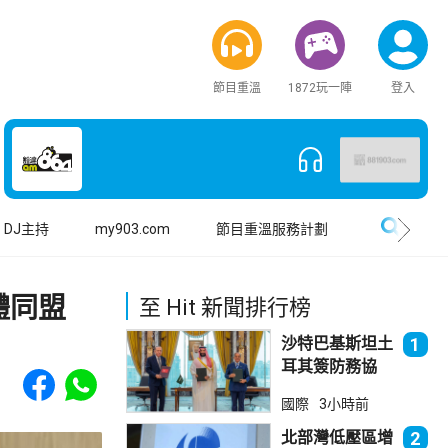
節目重溫
1872玩一陣
登入
搜尋
DJ主持
my903.com
節目重溫服務計劃
體同盟
至 Hit 新聞排行榜
沙特巴基斯坦土
1
耳其簽防務協
Share to Facebook
Share to WhatsApp
議 伊朗籲穆斯
國際
3小時前
林團結
北部灣低壓區增
2