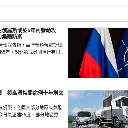
響，相信在客觀公平的司法審訊
 美國國防部6月將阿
及比亞迪等中國企業，列為支援
，多間被列入名單的公司事...
估俄羅斯或於5年內發動攻
約集體防禦
情報報告指，華府預料俄羅斯總
來5年，對北約成員國進行有限
測試北約團結程度，以及對集體
攻擊或小規模入侵等，最有可能
的海三國或波蘭採取行動；有華
都相信，如果普京未能找到體面
續 與高溫相關病例十年增兩
戰事的方式，便可能會升級對北
浪侵襲，全國大部分地區天氣酷
在必要時作出防衛和威...
今日氣溫達35度，部分地區更高
部沿海地區將有強降雨，首都圏和