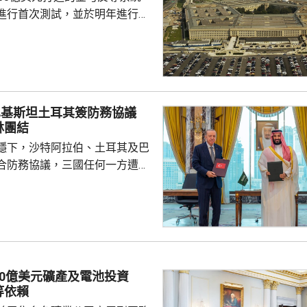
進行首次測試，並於明年進行飛
面測試，之後會在2027和28
行測試，將攔截器發射到空中目
029年進行的目標攔截擊落測試。
參與企業的成本和效能等指標進
巴基斯坦土耳其簽防務協議
人士指，如果年底前順利完成地
林團結
會向相關公司支付6000萬美元，
穩下，沙特阿拉伯、土耳其及巴
隊會由...
合防務協議，三國任何一方遭受
被視為對三國的攻擊。 沙特過
受到美伊戰事波及，同時受到獲
門胡塞武裝攻擊。有沙特官員表
視為對伊朗的一個警告，顯示如
會引起的後果，包括令巴基斯坦
戰事急劇擴大。 區內多個國
30億美元礦產及電池投資
作組織都表示歡迎協議。不過伊
等依賴
全與外交政策委員會...