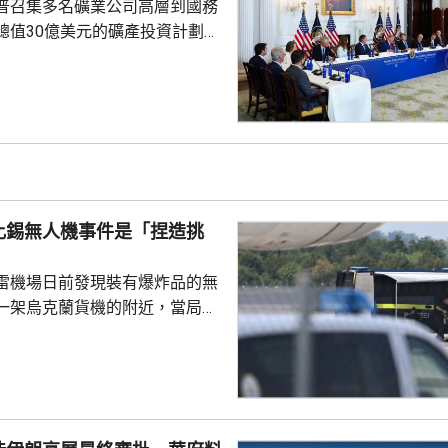
普召集多名礦業公司高層到國務
總值30億美元的礦產投資計劃，
依賴。 特朗普指，各項
為美國創造大量就業機會，同時
與安全，重新奪回美國作為世界
的地位，令美國毋須再依賴敵對
當地一間電
供14億美元貸款，以擴大電池生
尼蘇達州一間磁鐵製造公司，投
比錫無人機事件是「捏造挑
另外，華府亦...
雷機場日前發現裝有爆炸品的無
一架烏克蘭貨機的附近，當局認
國勢力，但暫時未有歸咎於任何
就暗指是俄羅斯所為。俄羅斯駐
隔兩日後聲明，指事件是捏造的
蔑俄羅斯，令烏克蘭或歐洲部分
容德國出現歇斯底里的反俄情