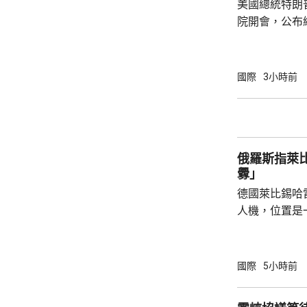
美國總統特朗
院開會，公布
以減少對中國等國家的
投資計劃將會
加強經濟穩定
國際
3小時前
礦產超級大國
的國家獲得資源。 投資計劃包括向
池材料公司提
產，以及向明
俄羅斯指萊
資1.5億美元。
釁」
德國萊比錫哈
人機，位置是
為可能涉及外
一方，烏克蘭
德國大使館事
國際
5小時前
挑釁，企圖誣
政客受益，形