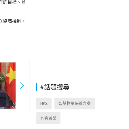
作的目標、意
立協商機制。
#話題搜尋
HK2
智慧物業保養方案
九倉置業