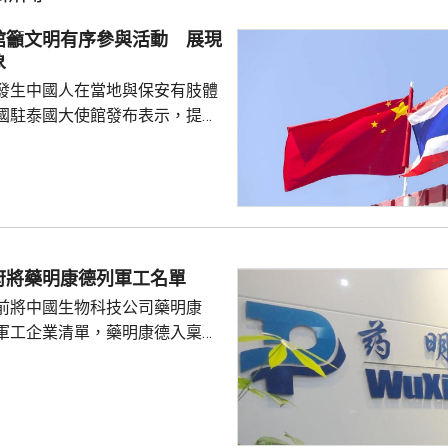
館籲文明有序參與活動 展現
象
發生中國人在當地與保安有肢體
國駐泰國大使館發布表示，提醒
要遵守當地法律法規，文明有序
覺服從活動現場秩序和管理規
、禮貌待人，展現中國公民良好
當地民眾，珍惜和自覺維護「中
又指，參與活動的
好準備，了解活動規則，包括入
府將藥明康德列軍工名單
帶物品等要求，如發生糾紛或合
前將中國生物科技公司藥明康
，應保持冷靜，依法理性維...
軍工企業清單，藥明康德入稟法
決定。美國聯邦地區法院星期五
欠缺證據，證明有關決定的合理
止執行決定。藥明康德對法院裁
認為此舉減輕公司被列入名單所