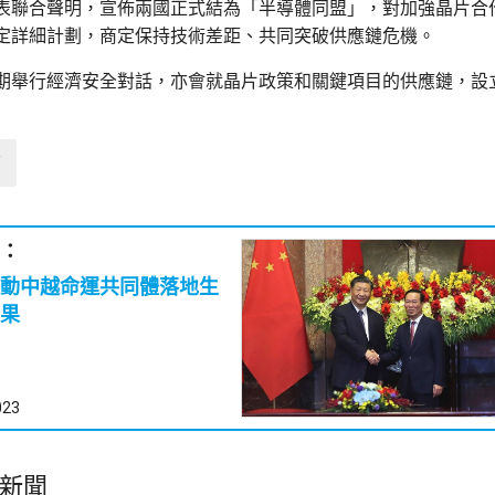
表聯合聲明，宣佈兩國正式結為「半導體同盟」，對加強晶片合
定詳細計劃，商定保持技術差距、共同突破供應鏈危機。
期舉行經濟安全對話，亦會就晶片政策和關鍵項目的供應鏈，設
蘭
：
動中越命運共同體落地生
果
023
新聞