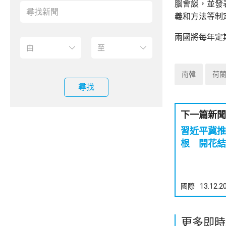
腦會談，並發
義和方法等制
兩國將每年定
南韓
荷
尋找
下一篇新聞
習近平冀推
根 開花結
國際
13.12.2
更多即時