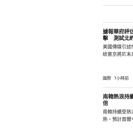
帶來的不利影
後，事實終將不辯自明。
里巴巴、百度
中國軍方的實體
據報華府評
擊 測試北
美國傳媒引述
統普京將於未
度的攻擊，以
防禦的決心。 據報報告列出多個攻擊的可能
性，包括網絡
國際
1小時前
的是針對波羅
府和北約官員
南韓熱浪持
地結束烏克蘭
倍
約的衝突。 北約拒絕置評，只表示一直評估不
南韓持續受熱
同情況，準備好
熱，預計首爾
達37度；東