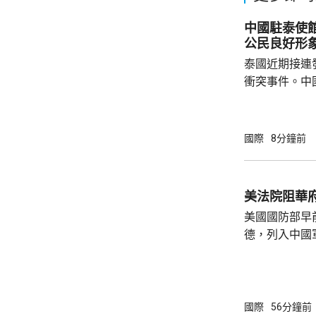
中國駐泰使
公民良好形
泰國近期接連
衝突事件。中
到泰國的公民
參與活動，自
定，文明旅遊
國際
8分鐘前
形象，並尊重
泰一家親」傳統友誼。 使館
公民要提前做
美法院阻華
場、拍攝、攜
美國國防部早
法權益受到侵害
德，列入中國
院挑戰華府的
裁定，國防部
性，並頒令阻
決表示歡迎，
國際
56分鐘前