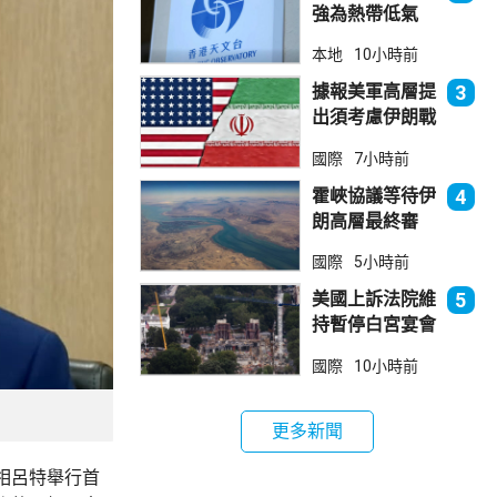
強為熱帶低氣
壓 天文台指對
本地
10小時前
本港直接威脅不
大
據報美軍高層提
3
出須考慮伊朗戰
事退出方案
國際
7小時前
霍峽協議等待伊
4
朗高層最終審
批 華府料重開
國際
5小時前
航道後解除封鎖
美國上訴法院維
5
持暫停白宮宴會
廳項目
國際
10小時前
更多新聞
相呂特舉行首