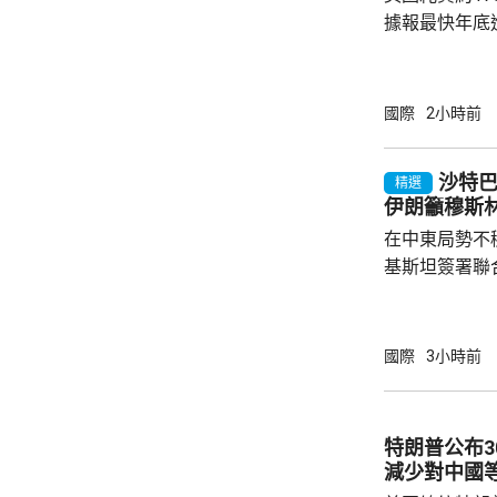
據報最快年底
行測試。 彭博社引述消息人士指，研發階段的
測試包括一次地
年進行兩次飛
國際
2小時前
標區域；到2
國防部將根據
沙特
精選
行篩選。消息
伊朗籲穆斯
面測試，政府
在中東局勢不
預料美國太空部
基斯坦簽署聯
武裝攻擊，都會
去數個月多次
伊朗支持的也
國際
3小時前
示，協議可被
果攻擊沙特將
和土耳其介入，令
特朗普公布
家和伊斯蘭合
減少對中國
朗議會的國家安