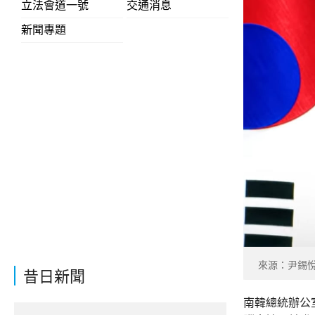
立法會道一號
交通消息
新聞專題
來源：尹錫悅f
昔日新聞
南韓總統辦公