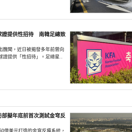
亦會有零星降雨，有助緩解高溫
天氣相關的病例，過去10年增加
2015每年平均有215宗，到
0年增至658宗，過去5年稍為回
球證提供性招待 南韓足總致
38宗。與高溫天氣有關的死亡病
..
出醜聞，近日被揭發多年前曾向
球證提供「性招待」。足總星期
，指對於近期圍繞足總的爭議令
憂深表歉意，承諾進行全面改
組織內部的透明度和誠信，以滿
16年
告顯示，南韓足總在2011年3
期間，曾在首爾、蔚山等地的風
多名外籍球證提供「性招待」，
防部擬年底前首次測試金穹反
由數十萬至近百萬韓...
750億美元打造的金穹反導系統，