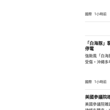
特朗普的多名
務卿魯比奧及
討，表達對升
國際
1小時前
美國需要找到退出戰
於派遣地面部
朗，來達成作
可能實現。他
「白海豚」襲
小規模的軍事升
停電
強颱風「白海
受傷。沖繩多
民眾被強風吹
施時跌倒受傷
縣奄美群島亦
國際
1小時前
避難中心。那
「白海豚」吹
美國參議院
最大風速每小
美國參議院確
時216公里。