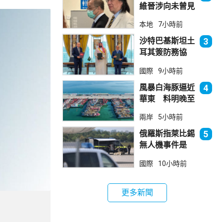
維晉涉向未曾見
面病人開藥 醫
本地
7小時前
委會繼續聆訊
沙特巴基斯坦土
3
耳其簽防務協
議 伊朗籲穆斯
國際
9小時前
林團結
風暴白海豚逼近
4
華東 料明晚至
周一登陸浙閩一
兩岸
5小時前
帶
俄羅斯指萊比錫
5
無人機事件是
「捏造挑釁」
國際
10小時前
更多新聞