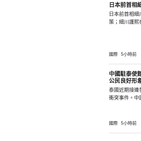
日本前首相
中不幸犧牲，同
日本前首相細
策；細川護熙
秋》月刊撰文
事論，令日中
正給日本國民
施，打破僵局
國際
5小時前
為，高市在與
興奮，在處理
中國駐泰使
方面，看不出有什麼戰
公民良好形
修改後的新版《
泰國近期接連
衝突事件。中
到泰國的公民
參與活動，自
定，文明旅遊
國際
5小時前
形象，並尊重
泰一家親」傳統友誼。 使館