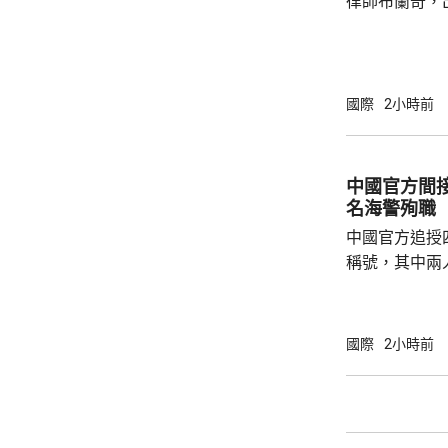
律師布蘭奇，
200毫米，預
和黨參議員倒
共和黨主導的
奇的任命。 特朗普今年4月解僱時任司法部長
邦迪後，由5
國際
2小時前
中國官方間接
名海警殉職
中國官方追授
稱號，其中兩
中犧牲。與中
賓船隻期間，
意味中國時隔
國際
2小時前
2名海警人員殉職。 中國退役軍
的「中華英烈
去年8月11
追記一等功。