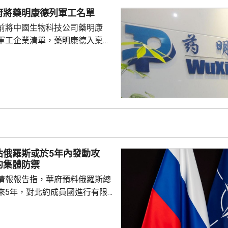
好準備，了解活動規則，包括入
府將藥明康德列軍工名單
帶物品等要求，如發生糾紛或合
前將中國生物科技公司藥明康
，應保持冷靜，依法理性維...
軍工企業清單，藥明康德入稟法
決定。美國聯邦地區法院星期五
欠缺證據，證明有關決定的合理
止執行決定。藥明康德對法院裁
認為此舉減輕公司被列入名單所
響，相信在客觀公平的司法審訊
 美國國防部6月將阿
及比亞迪等中國企業，列為支援
，多間被列入名單的公司事...
估俄羅斯或於5年內發動攻
約集體防禦
情報報告指，華府預料俄羅斯總
來5年，對北約成員國進行有限
測試北約團結程度，以及對集體