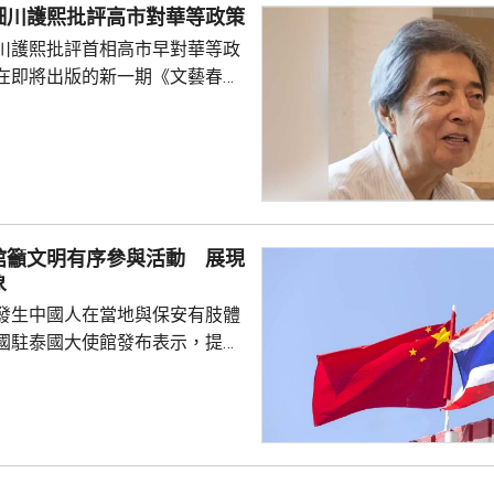
細川護熙批評高市對華等政策
樣追記一等功。...
川護熙批評首相高市早對華等政
在即將出版的新一期《文藝春
指，高市去年在國會發表台灣有
關係惡化，嚴重降溫的日中關係
帶來巨大損失。高市未有採取措
，難免被批評是不負責任。他認
美國總統特朗普會面時顯得過於
對美中的距離感和如何保持平衡
館籲文明有序參與活動 展現
略。 對於上月國會通過
象
皇室典範》，細川批評是執...
發生中國人在當地與保安有肢體
國駐泰國大使館發布表示，提醒
要遵守當地法律法規，文明有序
覺服從活動現場秩序和管理規
、禮貌待人，展現中國公民良好
當地民眾，珍惜和自覺維護「中
又指，參與活動的