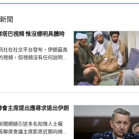
新聞
頻 惟沒標明具體時
訊社在社交平台發布，伊朗最高
的視頻，但視頻沒有任何說明，
容。 以色列傳媒昨日引
媒體稱，穆傑塔巴從未在美以聯
見過任何伊朗政府成員。他病情
急送往醫院，可能隨時死亡。 穆
替亡父哈梅內伊出任伊朗最高領
有公開露面 ，亦沒有出席上月哈
聯會主席提出應尋求退出伊朗
活動。
新聞網絡引述多名知情人士報
長聯席會議主席凱恩近期向總統