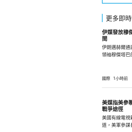
更多即時
伊媒發放穆傑塔巴視
間
伊朗邁赫爾通
領袖穆傑塔巴
也沒有具體的時間和內
述伊朗反對派
合空襲後，會
國際
1小時前
危重，已被緊
傑塔巴3月接
袖後，一直未
美媒指美參
梅內伊的葬禮
戰爭途徑
美國有線電視
道，美軍參謀