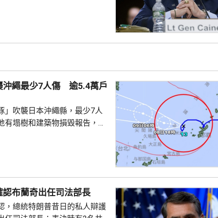
高級幕僚、包括副總統萬斯、國
中央情報局局長拉特克利夫等商
級伊朗軍事行動的憂慮，並提出
事的路徑。 CNN說，相較
隊，特朗普更傾向於透過空襲伊
戰目標，但凱恩等官員認為不太
們希望讓特朗普意識到，即便是
沖繩最少7人傷 逾5.4萬戶
級也可能引發負面效應，...
豚」吹襲日本沖繩縣，最少7人
地有塌樹和建築物損毀報告，有
倒受傷，亦有民眾在準備防風措
。全縣逾1.4萬戶停電；鹿兒島
有近4萬戶停電，幾百人疏散到
霸機場關閉，航班升降取消。
襲沖繩時的威力強大，中心附近
確認布蘭奇出任司法部長
時162公里，陣風最大風速每小
認，總統特朗普昔日的私人辯護
沖繩部分地區24小時雨量超過