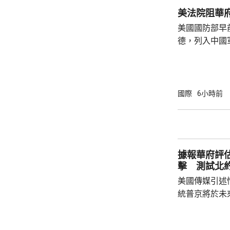
公民要提前做
美法院阻華
場、拍攝、攜
美國國防部早
法權益受到侵害
德，列入中國
院挑戰華府的
裁定，國防部
性，並頒令阻
決表示歡迎，
國際
6小時前
帶來的不利影
後，事實終將不辯自明。
里巴巴、百度
中國軍方的實體
據報華府評
擊 測試北
美國傳媒引述
統普京將於未
度的攻擊，以
防禦的決心。 據報報告列出多個攻擊的可能