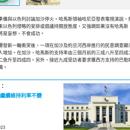
準備與以色列討論加沙停火。哈馬斯領袖哈尼亞發表電視演說，
束以色列侵略的安排或倡議持開放態度，又強調如果沒有哈馬斯
將是妄想，不會成功。
爆發新一輪衝突後，一項在加沙及約旦河西岸進行的民意調查顯
人增加。在加沙，哈馬斯的支持率由三個月前的三成八升至四成
二急升至四成四。另外，接近九成受訪者要求獲西方支持的巴勒
職。
：
繼續維持利率不變
023