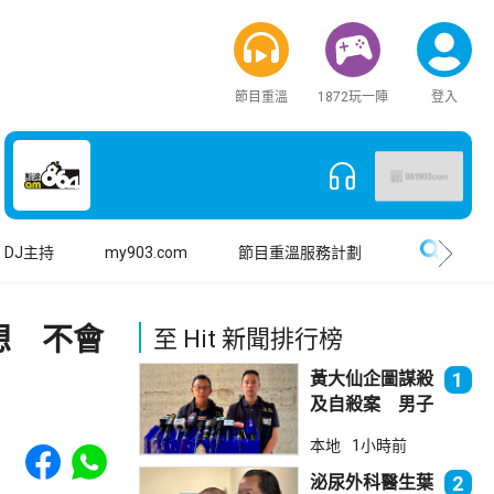
節目重溫
1872玩一陣
登入
搜尋
DJ主持
my903.com
節目重溫服務計劃
想 不會
至 Hit 新聞排行榜
黃大仙企圖謀殺
1
及自殺案 男子
斬傷樓上街坊後
Share to Facebook
Share to WhatsApp
本地
1小時前
墮樓亡
泌尿外科醫生葉
2