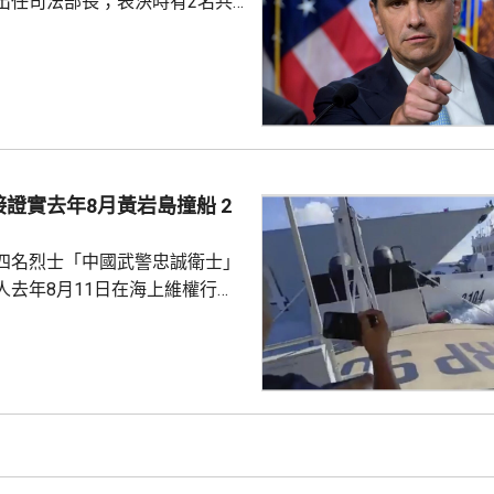
出任司法部長；表決時有2名共
計「白海豚」移動速...
戈，聯同民主黨人投反對票，但
眾議院，仍以50對49票通過布蘭
2歲的布蘭奇擔任代理司法部長。
證實去年8月黃岩島撞船 2
四名烈士「中國武警忠誠衛士」
人去年8月11日在海上維權行動
國海警船當日在黃岩島追逐菲律
與解放軍軍艦相撞的時間吻合，
一年首次間接證實撞船事件造成
人事務部主管
網」資料顯示，22歲的衣昕玉在
日參與南海一線維權行動犧牲，被
25歲的程龍同日在海上維權行動