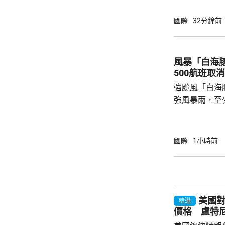
在案發後一度
身亡。警方到
國際
32分鐘前
泰國南部宋卡
案，19歲男
入一間中學脅
風暴「白海
是校長。
500航班取消
強颱風「白海
強風暴雨，至
受風暴影響，
島今日共有47
機取消。沖繩
國際
1小時前
向全線封閉。 「白海豚」的暴風圈覆蓋沖繩本
島和鹿兒島縣
每小時144公
里，風力足以
美國對
繩本島和奄美群
精選
價格 盧特