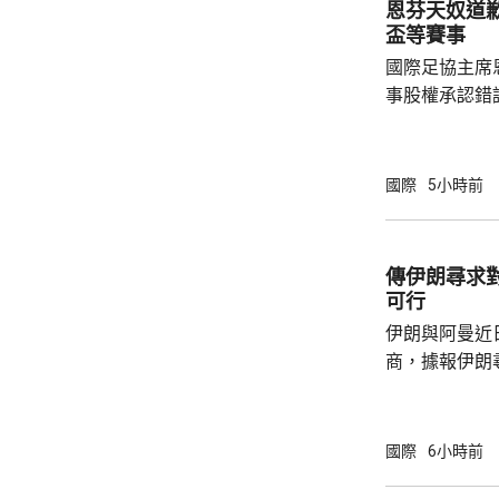
恩芬天奴道
訪問中國有助
盃等賽事
爭取中方的訪
國際足協主席
演講，要求國防
事股權承認錯
持後，仍未能
的威脅。 歐洲足協發表聲明，指他們提出了明
確條件，第一
國際
5小時前
二是必須確保
犯。但這些條
芬天奴擔任國
傳伊朗尋求
足球員協會則
可行
伊朗與阿曼近
商，據報伊朗
等於貨物價值
運界消息指，
已制裁伊朗負
國際
6小時前
海峽管理局」