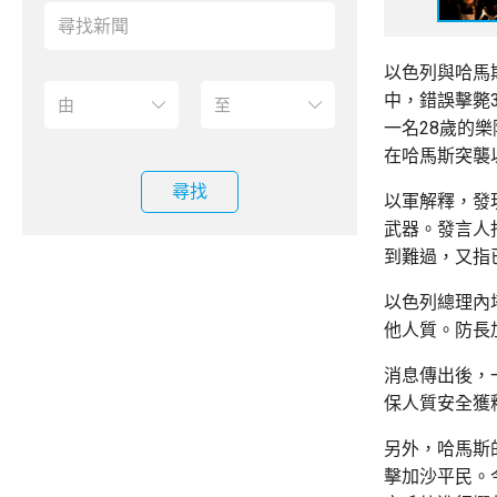
以色列與哈馬
中，錯誤擊斃
一名28歲的
在哈馬斯突襲
尋找
以軍解釋，發
武器。發言人
到難過，又指
以色列總理內
他人質。防長
消息傳出後，
保人質安全獲
另外，哈馬斯
擊加沙平民。