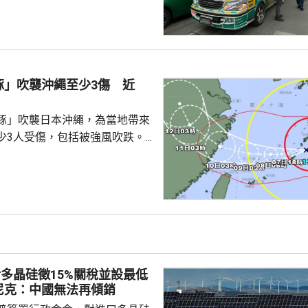
匿藏在學校附近，後來證實自殺
場疏散學校師生，正調查案件。
府今年2月亦曾發生校園槍擊
槍手懷疑因不滿老師，偷警槍後闖
持師生，至少1死7傷，當中死者
豚」吹襲沖繩至少3傷 近
豚」吹襲日本沖繩，為當地帶來
少3人受傷，包括被強風吹跌。
沖繩逾2千戶停電。沖繩和鹿兒
0班航機取消，明日亦有300班
各地實施交通管制，高速公路雙
奄美群島，中心附近最大風速為
里，最高陣風風速每小時198公
導致房屋倒塌。氣象廳預計，沖
多晶硅徵15%關稅並設最低
島未來一日將受...
尼克：中國無法再傾銷