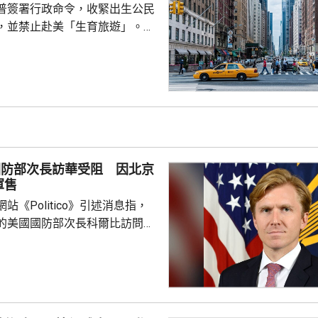
普簽署行政命令，收緊出生公民
，並禁止赴美「生育旅遊」。行
外國政府僱員、游說人員和敵對
員等，在美國誕下的子女，將不
國公民身份。華府亦禁止透過赴
獲得美國公民身份。 特朗普
時指，出生公民權制度長期被濫
遊」已經發展成一門生意，每年
人透過有關制度讓子女取得美國
國防部次長訪華受阻 因北京
華府要推出新的限制。 ...
軍售
站《Politico》引述消息指，
的美國國防部次長科爾比訪問中
，形容北京對此態度冷淡，原因
12月批准110億美元的對台軍
口限制、台海局勢，以至解放軍
活動而動盪不安，五角大樓官員