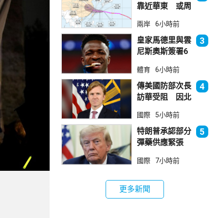
靠近華東 或周
日登陸浙閩沿岸
兩岸
6小時前
皇家馬德里與雲
3
尼斯奧斯簽署6
年新約
體育
6小時前
傳美國防部次長
4
訪華受阻 因北
京不滿美對台軍
國際
5小時前
售
特朗普承認部分
5
彈藥供應緊張
稱霍峽協議未達
國際
7小時前
成
更多新聞