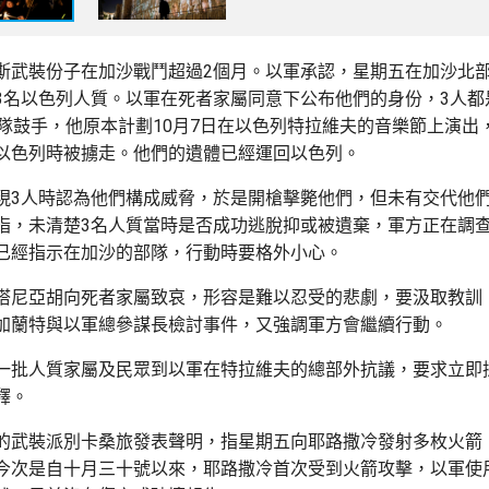
斯武裝份子在加沙戰鬥超過2個月。以軍承認，星期五在加沙北
3名以色列人質。以軍在死者家屬同意下公布他們的身份，3人都
樂隊鼓手，他原本計劃10月7日在以色列特拉維夫的音樂節上演出
以色列時被擄走。他們的遺體已經運回以色列。
現3人時認為他們構成威脅，於是開槍擊斃他們，但未有交代他
指，未清楚3名人質當時是否成功逃脫抑或被遺棄，軍方正在調
已經指示在加沙的部隊，行動時要格外小心。
塔尼亞胡向死者家屬致哀，形容是難以忍受的悲劇，要汲取教訓
加蘭特與以軍總參謀長檢討事件，又強調軍方會繼續行動。
一批人質家屬及民眾到以軍在特拉維夫的總部外抗議，要求立即
釋。
的武裝派別卡桑旅發表聲明，指星期五向耶路撒冷發射多枚火箭
今次是自十月三十號以來，耶路撒冷首次受到火箭攻擊，以軍使