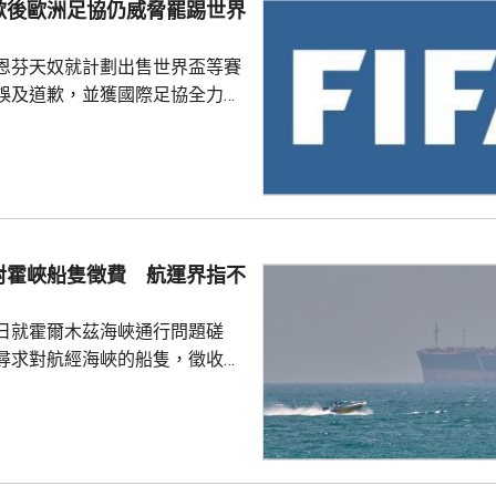
歉後歐洲足協仍威脅罷踢世界
穩定兩國關係，他最近數月一直
問邀請，並在中國國防大學發表
恩芬天奴就計劃出售世界盃等賽
部官員與北...
誤及道歉，並獲國際足協全力支
化解歐洲足協杯葛世界盃等賽事
是撤回出售賽事股權的提議，第
這類破壞比賽面貌的行徑絕不再
件仍未達到。聲明同時重申對恩
際足協主席失去信心。國際職業
對霍峽船隻徵費 航運界指不
指責恩芬天奴嚴重濫用職權。
日就霍爾木茲海峽通行問題磋
尋求對航經海峽的船隻，徵收相
5%至7%的費用。路透社引述航
相關過境費難以實施，因為美國
責管理霍爾木茲海峽的「波斯灣
，美國財政部亦禁止美國人員接