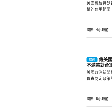
美國總統特朗
權的適用範圍
政命令規定，
外國勢力的人
會自動獲得美
國際
4小時前
美生育，令子女
在白宮見記者
用，「生育旅
可能有數十萬
傳美
公民身份，因此
精選
不滿美對台
美國政治新聞網
負責制定政策
國的計劃受阻
是不滿華府去年
售案。 報道指，科爾比認為美中關係過去一年
國際
5小時前
因為關稅、出
在南海的軍事