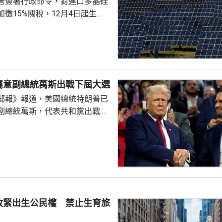
普簽署行政命令，對進口多晶硅
徵15%關稅，12月4日起生
業在美國設廠，制衡中國的晶片
。特朗普又對進口多晶硅和相關
價格，其中多晶硅每公斤21美
100美元；太陽能電池每瓦22
瓦38美仙。 公告又授權
屬意副總統萬斯出戰下屆大選
劃，若企業承諾在美國建設、翻
郵報》報道，美國總統特朗普已
硅、晶圓或太陽能電池等生產設
副總統萬斯，代表共和黨出戰
1月20日前...
白
室與共和黨金主會晤，指希望萬
黨在下屆大選中勝出。據報有特
容，特朗普已私下認定由萬斯
要討論萬斯何時宣布參選，或者
公開表態就仍然為時尚早。報道
特朗普圈子的盟友指，特朗普的
收緊出生公民權 禁止生育旅
會對不同人說不同的話，支...