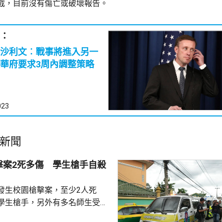
截，目前沒有傷亡或破壞報告。
：
沙利文︰戰事將進入另一
華府要求3周內調整策略
023
新聞
擊案2死多傷 學生槍手自殺
發生校園槍擊案，至少2人死
學生槍手，另外有多名師生受
一名教師在槍擊案中身亡，槍手