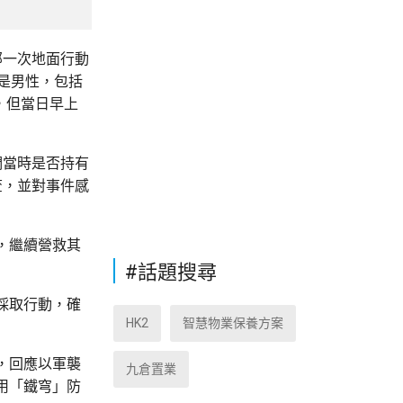
部一次地面行動
是男性，包括
，但當日早上
們當時是否持有
查，並對事件感
，繼續營救其
#話題搜尋
採取行動，確
HK2
智慧物業保養方案
，回應以軍襲
九倉置業
用「鐵穹」防