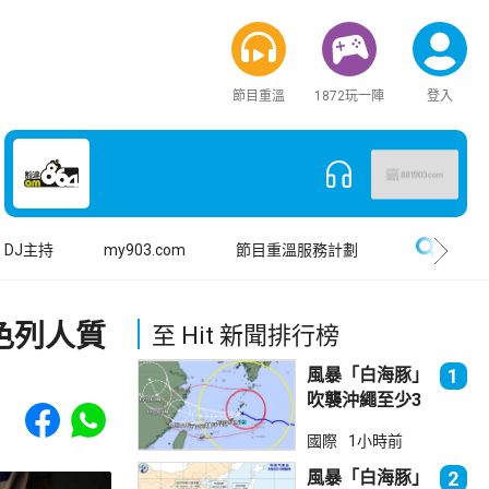
節目重溫
1872玩一陣
登入
搜尋
DJ主持
my903.com
節目重溫服務計劃
色列人質
至 Hit 新聞排行榜
風暴「白海豚」
1
吹襲沖繩至少3
Share to Facebook
Share to WhatsApp
傷 近500航班
國際
1小時前
取消
風暴「白海豚」
2