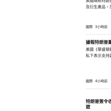
美國總統特朗
及衍生產品，加
效，以鼓勵企
和太陽能發展
產品設定最低
國際
3小時前
元；晶圓每公斤
美仙；太陽能組件每
據報特朗普
商務部制定計
美國《華盛頓
新或擴建多晶
私下表示支持
施，並在2029年
2028年大選。 報道指，特朗普約兩周前在
宮橢圓形辦公
斯能代表共和
朗普的顧問形
國際
4小時前
「接班」，但
特朗普何時會
同時引述接近
特朗普簽令
性格反覆多變，
遊