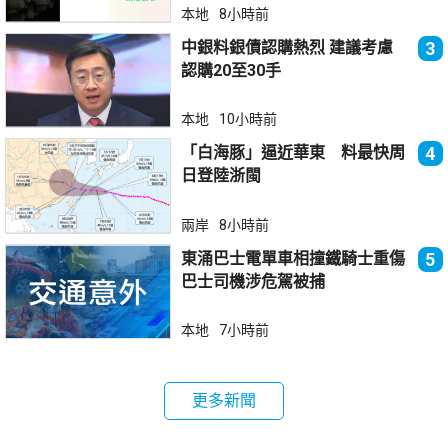
本地
8小時前
中銀料銀債認購熱烈 建議考慮
3
認購20至30手
本地
10小時前
「白海豚」逼近華東 料最快周
4
日登陸浙閩
兩岸
8小時前
東涌巴士電單車相撞鐵騎士重傷
5
巴士司機涉危駕被捕
本地
7小時前
更多新聞