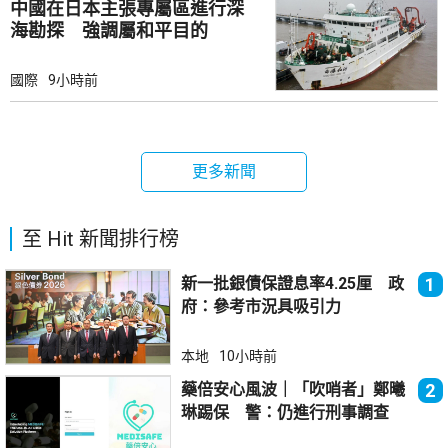
中國在日本主張專屬區進行深
海勘探 強調屬和平目的
國際
9小時前
更多新聞
至 Hit 新聞排行榜
新一批銀債保證息率4.25厘 政
1
府：參考市況具吸引力
本地
10小時前
藥倍安心風波｜「吹哨者」鄭曦
2
琳踢保 警：仍進行刑事調查