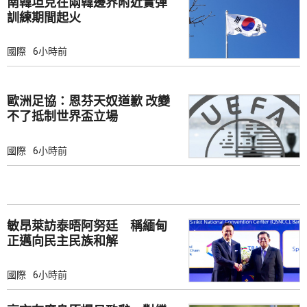
南韓坦克在兩韓邊界附近實彈
訓練期間起火
國際
6小時前
歐洲足協：恩芬天奴道歉 改變
不了抵制世界盃立場
國際
6小時前
敏昂萊訪泰晤阿努廷 稱緬甸
正邁向民主民族和解
國際
6小時前