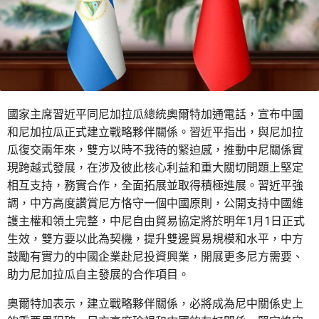
國家主席習近平同尼加拉瓜總統奧爾特加通電話，宣布中國
和尼加拉瓜正式建立戰略夥伴關係。習近平指出，與尼加拉
瓜復交兩年來，雙方以時不我待的緊迫感，推動中尼關係實
現跨越式發展，在涉及彼此核心利益和重大關切問題上堅定
相互支持，務實合作，全面拓展並取得積極進展。習近平強
調，中方高度讚賞尼方恪守一個中國原則，公開支持中國維
護主權和領土完整，中尼自由貿易協定將於明年1月1日正式
生效，雙方要以此為契機，提升雙邊貿易規模和水平，中方
鼓勵有實力的中國企業赴尼投資興業，開展更多尼方需要、
助力尼加拉瓜自主發展的合作項目。
奧爾特加表示，建立戰略夥伴關係，必將成為尼中關係史上