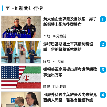
至 Hit 新聞排行榜
黃大仙企圖謀殺及自殺案 男子
1
斬傷樓上街坊後墮樓亡
本地
16分鐘前
沙特巴基斯坦土耳其簽防務協
2
議 伊朗籲穆斯林團結
國際
7小時前
據報美軍高層提出須考慮伊朗戰
3
事退出方案
國際
11小時前
泌尿外科醫生葉維晉涉向未曾見
4
面病人開藥 醫委會繼續聆訊