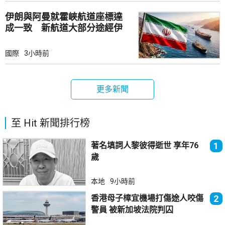
伊朗與阿曼就霍峽航道座標達
成一致 新航道大部分途經伊
朗領海
國際
3小時前
更多新聞
至 Hit 新聞排行榜
著名填詞人黎彼得逝世 享年76
1
歲
本地
9小時前
香港母子樟宜機場打傷途人咬傷
2
警員 被新加坡法院判囚