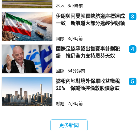
本地
8小時前
伊朗與阿曼就霍峽航道座標達成
3
一致 新航道大部分途經伊朗領
海
國際
3小時前
國際足協承認出售賽事計劃犯
4
錯 惟仍全力支持恩芬天奴
國際
54分鐘前
據報內地對境外保單收益徵稅
5
20% 保誠滙控倫敦股價急跌
財經
2小時前
更多新聞