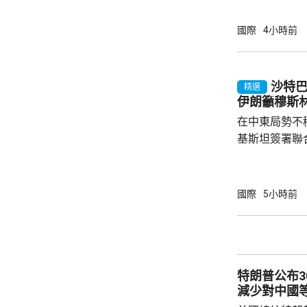
測試包括一次地
年進行兩次飛
國際
4小時前
標區域；到2
國防部將根據
行篩選。消息
沙特
精選
面測試，政府
伊朗籲穆斯
預料美國太空部
在中東局勢不
基斯坦簽署聯
武裝攻擊，都會
去數個月多次
伊朗支持的也
國際
5小時前
示，協議可被
果攻擊沙特將
和土耳其介入，令
家和伊斯蘭合
特朗普公布
朗議會的國家安
減少對中國