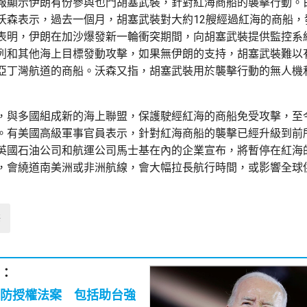
報顯示伊朗有份參與也門胡塞武裝，針對紅海商船的襲擊行動。
沃森表示，過去一個月，胡塞武裝對大約12艘經過紅海的商船，發
表明，伊朗在加沙爆發新一輪衝突期間，向胡塞武裝提供監控系
列和其他海上目標發動攻擊，如果無伊朗的支持，胡塞武裝難以
亞丁灣航道的商船。沃森又指，胡塞武裝用於襲擊行動的無人機
，與多國組成新的海上聯盟，保護駛經紅海的商船免受攻擊，至今
。有美國高級軍事官員表示，針對紅海商船的襲擊已經升級到前
英國石油公司和航運公司馬士基在內的企業宣布，將暫停在紅海
，會繞道南美洲或非洲航線，會大幅拉長航行時間，或影響全球
海
：
防授權法案 包括助台強