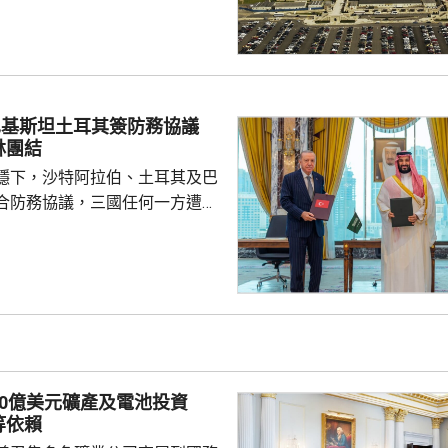
面測試，之後會在2027和28
行測試，將攔截器發射到空中目
029年進行的目標攔截擊落測試。
參與企業的成本和效能等指標進
人士指，如果年底前順利完成地
巴基斯坦土耳其簽防務協議
會向相關公司支付6000萬美元，
林團結
隊會由...
穩下，沙特阿拉伯、土耳其及巴
合防務協議，三國任何一方遭受
被視為對三國的攻擊。 沙特過
受到美伊戰事波及，同時受到獲
門胡塞武裝攻擊。有沙特官員表
視為對伊朗的一個警告，顯示如
會引起的後果，包括令巴基斯坦
戰事急劇擴大。 區內多個國
作組織都表示歡迎協議。不過伊
30億美元礦產及電池投資
全與外交政策委員會...
等依賴