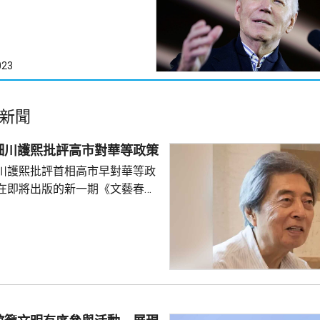
023
新聞
細川護熙批評高市對華等政策
川護熙批評首相高市早對華等政
在即將出版的新一期《文藝春
指，高市去年在國會發表台灣有
關係惡化，嚴重降溫的日中關係
帶來巨大損失。高市未有採取措
，難免被批評是不負責任。他認
美國總統特朗普會面時顯得過於
對美中的距離感和如何保持平衡
略。 對於上月國會通過