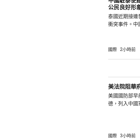
中國駐泰使
修改後的新版《
公民良好形
泰國近期接連
衝突事件。中
到泰國的公民
參與活動，自
定，文明旅遊
國際
2小時前
形象，並尊重
泰一家親」傳統友誼。 使館
公民要提前做
場、拍攝、攜
美法院阻華
法權益受到侵害
美國國防部早
德，列入中國
院挑戰華府的
裁定，國防部
性，並頒令阻
決表示歡迎，
國際
3小時前