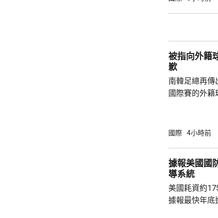
公布，與高溫
兩倍；2011至
2016至202
落，但仍有6
被指向外籍
例亦有所增加，.
歉
南韓足總再傳
國際賽的外籍
六發聲明致歉
公眾失望和擔
革，保證加強
國際
4小時前
足公眾的期望。 南韓傳媒近日報道，20
一份政府審計報
據報美國國
月至翌年3月
導系統
俗場所，向十
美國耗資約1
每人涉及的費用
據報最快年底
行測試。 彭博社引述消息人士指，研發階段的