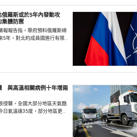
響，相信在客觀公平的司法審訊
 美國國防部6月將阿
估俄羅斯或於5年內發動攻
及比亞迪等中國企業，列為支援
約集體防禦
，多間被列入名單的公司事...
情報報告指，華府預料俄羅斯總
來5年，對北約成員國進行有限
測試北約團結程度，以及對集體
攻擊或小規模入侵等，最有可能
的海三國或波蘭採取行動；有華
都相信，如果普京未能找到體面
戰事的方式，便可能會升級對北
續 與高溫相關病例十年增兩
在必要時作出防衛和威...
浪侵襲，全國大部分地區天氣酷
今日氣溫達35度，部分地區更高
部沿海地區將有強降雨，首都圏和
亦會有零星降雨，有助緩解高溫