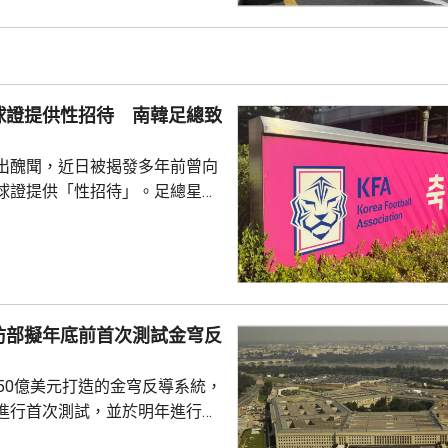
天氣相關的病例，過去10年增加
2015每年平均有215宗，到
0年增至658宗，過去5年稍為回
38宗。與高溫天氣有關的死亡病
球證提供性招待 南韓足總致
..
出醜聞，近日被揭發多年前曾向
球證提供「性招待」。足總星期
，指對於近期圍繞足總的爭議令
憂深表歉意，承諾進行全面改
組織內部的透明度和誠信，以滿
16年
告顯示，南韓足總在2011年3
防部擬年底前首次測試金穹反
期間，曾在首爾、蔚山等地的風
多名外籍球證提供「性招待」，
750億美元打造的金穹反導系統，
由數十萬至近百萬韓...
進行首次測試，並於明年進行飛