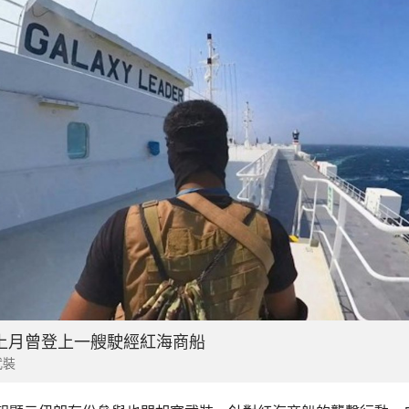
上月曾登上一艘駛經紅海商船
武裝