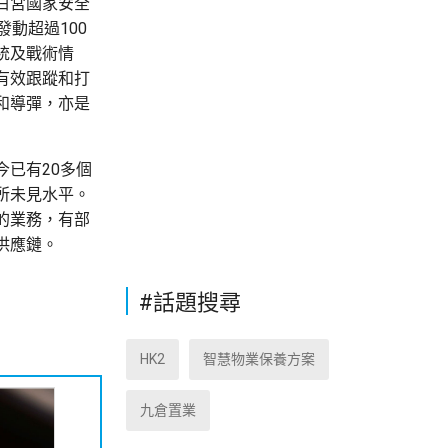
白宮國家安全
動超過100
統及戰術情
有效跟蹤和打
和導彈，亦是
已有20多個
所未見水平。
的業務，有部
供應鏈。
#話題搜尋
HK2
智慧物業保養方案
九倉置業