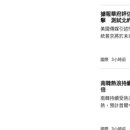
帶來的不利影
後，事實終將不辯自明。
據報華府評
里巴巴、百度
擊 測試北
中國軍方的實體
美國傳媒引述
統普京將於未
度的攻擊，以
防禦的決心。 據報報告列出多個攻擊的可能
性，包括網絡
國際
3小時前
的是針對波羅
府和北約官員
地結束烏克蘭
南韓熱浪持
約的衝突。 北約拒絕置評，只表示一直評估不
倍
同情況，準備好
南韓持續受熱
熱，預計首爾
達37度；東
中部地區下午
天氣。 高溫天氣可能引致健康問題。南韓當局
國際
3小時前