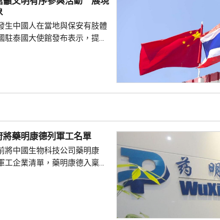
館籲文明有序參與活動 展現
皇室典範》，細川批評是執...
象
發生中國人在當地與保安有肢體
國駐泰國大使館發布表示，提醒
要遵守當地法律法規，文明有序
覺服從活動現場秩序和管理規
、禮貌待人，展現中國公民良好
當地民眾，珍惜和自覺維護「中
又指，參與活動的
好準備，了解活動規則，包括入
帶物品等要求，如發生糾紛或合
府將藥明康德列軍工名單
，應保持冷靜，依法理性維...
前將中國生物科技公司藥明康
軍工企業清單，藥明康德入稟法
決定。美國聯邦地區法院星期五
欠缺證據，證明有關決定的合理
止執行決定。藥明康德對法院裁
認為此舉減輕公司被列入名單所