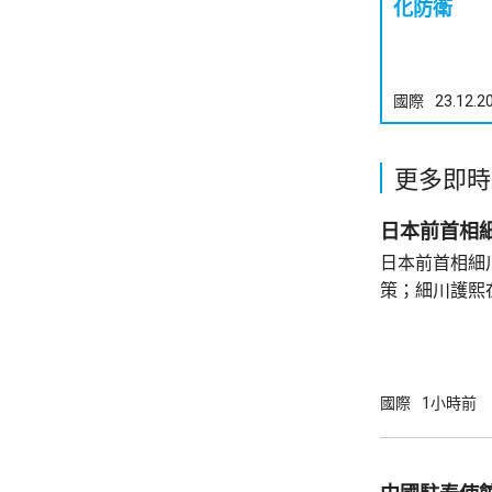
化防衛
國際
23.12.2
更多即時
日本前首相
日本前首相細
策；細川護熙
秋》月刊撰文
事論，令日中
正給日本國民
施，打破僵局
國際
1小時前
為，高市在與
興奮，在處理
方面，看不出有什麼戰