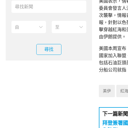
美國表示，情
委員會發言人
次襲擊，情報
報，針對以色
擊穿越紅海和
由伊朗提供。
美國本周宣布
尋找
國家加入聯盟
包括石油巨頭
分船公司就指
美伊
紅
下一篇新聞
拜登簽署國