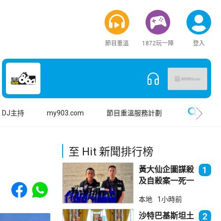
節目重溫
1872玩一陣
登入
搜尋
DJ主持
my903.com
節目重溫服務計劃
至 Hit 新聞排行榜
黃大仙企圖謀殺
1
及自殺案一死一
Share to Facebook
Share to WhatsApp
傷
本地
1小時前
沙特巴基斯坦土
2