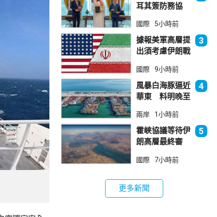
耳其簽防務協
議 伊朗籲穆斯
國際
5小時前
林團結
據報美軍高層提
3
出須考慮伊朗戰
事退出方案
國際
9小時前
風暴白海豚逼近
4
華東 料明晚至
周一登陸浙閩一
兩岸
1小時前
帶
霍峽協議等待伊
5
朗高層最終審
批 華府料重開
國際
7小時前
航道後解除封鎖
更多新聞