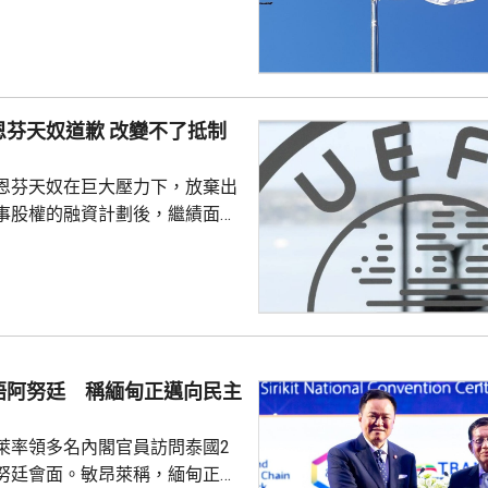
抱川市、距離兩韓邊界25公里一
，出事坦克來自第五軍團第五裝
成射擊訓練、前往集結地點途中
動力艙開始蔓延，全車其後陷入
，其他坦克發現後隨即通知車組
恩芬天奴道歉 改變不了抵制
車並安全疏散，南韓軍方和消防
火原因。
恩芬天奴在巨大壓力下，放棄出
事股權的融資計劃後，繼績面臨
際足協領導層在摩洛哥首都拉巴
機會議，恩芬天奴承認錯誤及道
會後發聲明，重申全力支持恩芬
出售賽事股權的計劃是犯下錯
事會和211個成員協會道歉，承
發生。 歐洲足協表示，
晤阿努廷 稱緬甸正邁向民主
道歉，改變不了他們抵制世界盃
賽事的立場，他們對恩芬...
萊率領多名內閣官員訪問泰國2
努廷會面。敏昂萊稱，緬甸正重