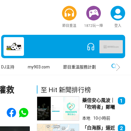
節目重溫
1872玩一陣
登入
搜尋
DJ主持
my903.com
節目重溫服務計劃
灌救
至 Hit 新聞排行榜
藥倍安心風波｜
1
「吹哨者」鄭曦
Share to Facebook
Share to WhatsApp
琳踢保 警：仍
本地
10小時前
進行刑事調查
「白海豚」逼近
2