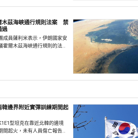
全國所有主要城市列為最高級別
域。當局呼籲居民和遊客避免被
可能留在室內及多喝水。
爾木茲海峽通行規則法案 禁
通過
團成員薩利米表示，伊朗國家安
議霍爾木茲海峽通行規則的法案
括禁止美國、以色列及其他敵對
過海峽；與以色列有關的軍用和
通過有關區域；參與針對「抵抗
船隻或貨物亦被禁止通行。方案
朗造成損失的國家和個人，在完
獲得通過霍爾木茲海峽和波斯灣
兩韓邊界附近實彈訓練期間起
值20%的罰款。伊朗政...
K1E1型坦克在靠近北韓的邊境
期間起火，未有人員傷亡報告。