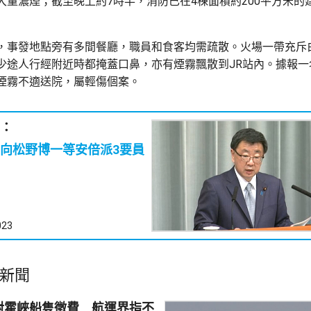
大量濃煙；截至晚上約7時半，消防已在4棟面積約200平方米的
，事發地點旁有多間餐廳，職員和食客均需疏散。火場一帶充斥
少途人行經附近時都掩蓋口鼻，亦有煙霧飄散到JR站內。據報一
煙霧不適送院，屬輕傷個案。
：
向松野博一等安倍派3要員
023
新聞
對霍峽船隻徵費 航運界指不