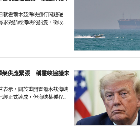
日就霍爾木茲海峽通行問題磋
尋求對航經海峽的船隻，徵收相
5%至7%的費用。路透社引述航
相關過境費難以實施，因為美國
責管理霍爾木茲海峽的「波斯灣
，美國財政部亦禁止美國人員接
供的通行服務；若向伊朗繳付過
合規問題，可能導致資產被凍
彈藥供應緊張 稱霍峽協議未
」上月底為戰爭保險承保人...
普表示，關於重開霍爾木茲海峽
已經正式達成，但海峽某種程度
又指美方正參與相關談判，整體
美伊戰事將很快結束。 特朗普
時，承認美軍部分彈藥供應比較
日補充庫存，又指部分威力強大
乎無限，強調美國國防企業正在