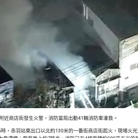
站附近商店街發生火警，消防當局出動41輛消防車灌救。
5時，赤羽站東出口以北約130米的一番街商店街起火，現場火