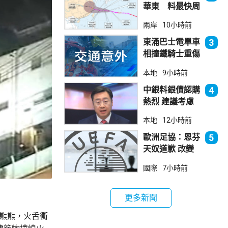
華東 料最快周
日登陸浙閩
兩岸
10小時前
東涌巴士電單車
3
相撞鐵騎士重傷
巴士司機涉危駕
本地
9小時前
被捕
中銀料銀債認購
4
熱烈 建議考慮
認購20至30手
本地
12小時前
歐洲足協：恩芬
5
天奴道歉 改變
不了抵制世界盃
國際
7小時前
立場
更多新聞
光熊熊，火舌衝