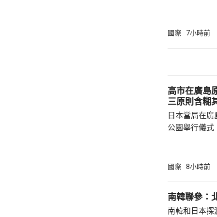
新邁向民主，
達成民族和解
關係，並尋求
國際
7小時前
就祝賀敏昂萊
盟事務。兩人
蓋緬甸籍勞工
理，以及太空觀測技術
高市在廣島
問中國、印度和
三原則含糊
日本當局在廣
公園舉行儀式
首相高市早苗
則」，作為世
為實現無核武
國際
8小時前
過，日本傳媒
原則」的表態
南韓聯參：
持無核三原則
南韓和日本探
持有關原則。