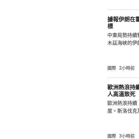
建造更多工廠
前有報道指，
據報伊朗在
思，就美軍彈藥
標
中東局勢持續
木茲海峽的伊
爆炸聲。報道
在霍爾木茲海
稍後會公布行
國際
2小時前
歐洲熱浪持續
人高溫致死
歐洲熱浪持續
度。斯洛伐克
42.2度及4
月26日，德國
死，打破20
國際
3小時前