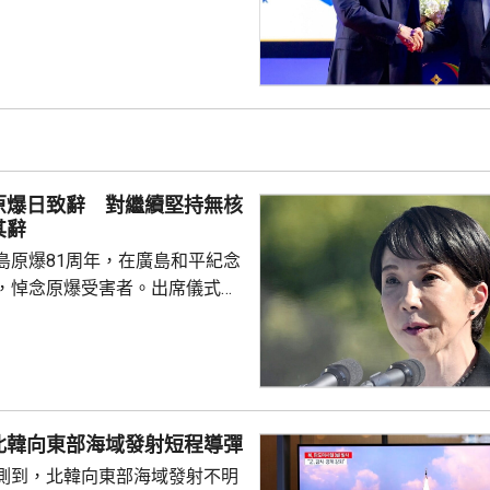
新政府正致力恢復穩定與和平、
；外交方面，將與鄰國干固友好
與東盟建立更良好關係。阿努廷
當選總統，又指支持緬甸參與東
又見證簽署多項諒解備忘錄，涵
問題、流經兩國河流的水質管
等。 今次是敏昂萊繼訪
原爆日致辭 對繼續堅持無核
老撾後，近月出訪的第四個...
其辭
島原爆81周年，在廣島和平紀念
，悼念原爆受害者。出席儀式的
致辭時指，日本堅持「無核三原
界上唯一遭受核爆的國家，肩負
世界而繼續不懈努力的使命。 不
分析，高市致辭中有關「無核三
含糊其辭，雖然提到日本現在堅
北韓向東部海域發射短程導彈
，但並未明確表示日本將繼續堅
測到，北韓向東部海域發射不明
 高市在儀式結束後的記者會亦拒