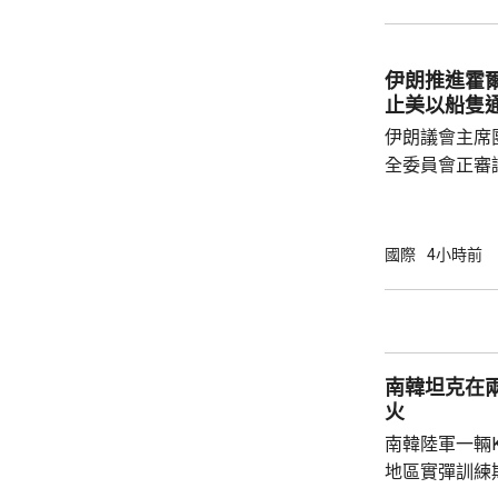
錄。義大利將
的高溫預警區
陽光直射，盡
伊朗推進霍
止美以船隻
伊朗議會主席
全委員會正審
初稿，內容包
國家的船隻通
民用貨物不得
國際
4小時前
陣線」行動的
又規定，對伊
成賠償前無法
的許可。 根據方案，違反相關規定者，將被處
南韓坦克在
以最高達貨物價
火
南韓陸軍一輛
地區實彈訓練