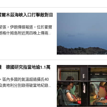
，生產愛國者和戰斧導彈等。 日
特朗普上星期曾與防長赫格塞
霍爾木茲海峽入口打擊敵對目
庫存問題爭執。特朗普...
緊張，伊朗傳媒報道，位於霍爾
朗格什姆島附近周四晚上傳兩次
引述消息人士指，爆炸聲是伊朗
峽入口打擊敵對目標所致，伊朗
動成果。
 德國研究指當地逾1.1萬
，區內多國的氣溫超過攝氏40
及奧地利分別錄得破當地紀錄的
1.2度。德國有研究報告指，截至上
今年已有超過1.1萬人高溫致
16年以來當地的相關死亡人數紀